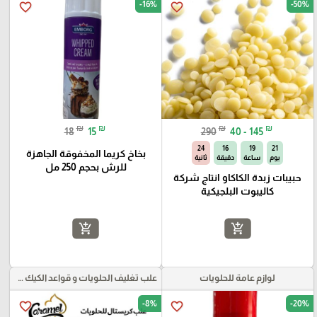
-16%
-50%
favorite_border
favorite_border
₪
₪
₪
₪
18
15
290
40 - 145
23
16
19
21
بخاخ كريما المخفوقة الجاهزة
يوم
ساعة
دقيقة
ثانية
للرش بحجم 250 مل
حبيبات زبدة الكاكاو انتاج شركة
كاليبوت البلجيكية
add_shopping_cart
add_shopping_cart
لوازم عامة للحلويات
علب تغليف الحلويات و قواعد الكيك و علب بلاستيكية بأنواعها
-8%
-20%
favorite_border
favorite_border