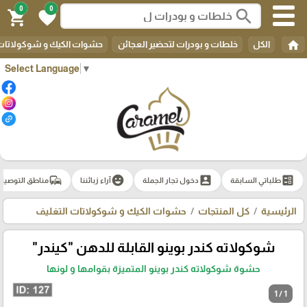
0
0
search
shopping_cart
favorite
home
الكل
خلطات و بودرات لتحضير العجائن
حشوات الكيك و شوكولاتات 
Select Language
▼
commute
emoji_emotions
account_box
ballot
طلباتي السابقة
دخول تجار الجملة
آراء زبائننا
مناطق التوصيل
الرئيسية
كل المنتجات
حشوات الكيك و شوكولاتات التغليف
شوكولاته كندر بوينو القابلة للدهن "كيندر"
حشوة شوكولاته كندر بوينو المتميزة بقوامها و لونها
1 / 1