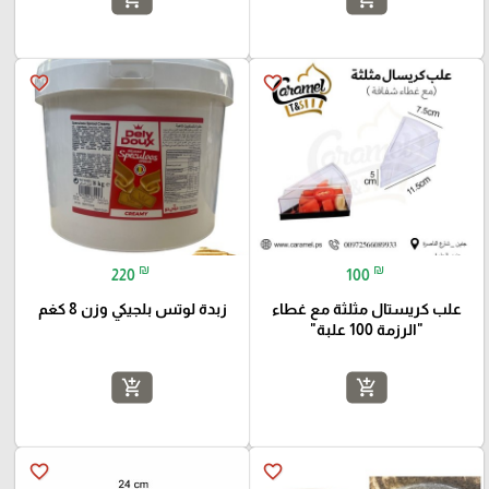
favorite_border
favorite_border
₪
₪
220
100
علب كريستال مثلثة مع غطاء
زبدة لوتس بلجيكي وزن 8 كغم
"الرزمة 100 علبة"
add_shopping_cart
add_shopping_cart
favorite_border
favorite_border