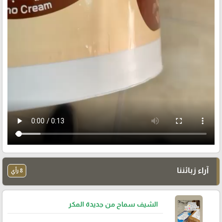
آراء زبائننا
8 رأي
الشيف سماح من جديدة المكر