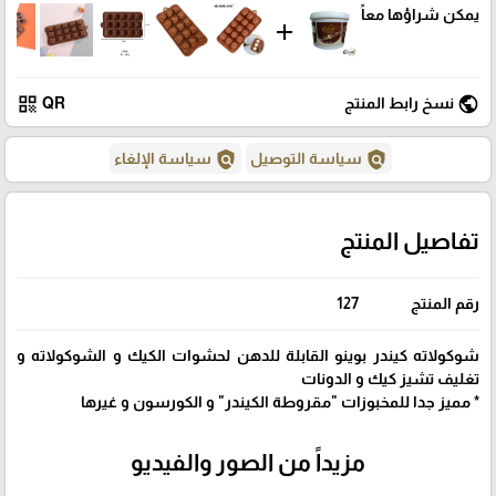
يمكن شراؤها معاً
add
qr_code
public
نسخ رابط المنتج
QR
policy
policy
سياسة التوصيل
سياسة الإلغاء
تفاصيل المنتج
رقم المنتج
127
شوكولاته كيندر بوينو القابلة للدهن لحشوات الكيك و الشوكولاته و
تغليف تشيز كيك و الدونات
* مميز جدا للمخبوزات "مقروطة الكيندر" و الكورسون و غيرها
مزيداً من الصور والفيديو