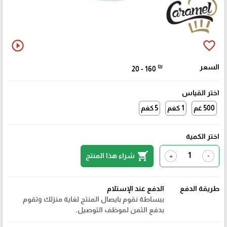
play_circle_outline
favorite_border
السعر
₪
20 - 160
اختر القياس
500 غم
1 كغم
5 كغم
اختر الكمية
shopping_cart
شراء هذا المنتج
+
-
طريقة الدفع
الدفع عند الإستلام
ببساطة نقوم بايصال المنتج لغاية منزلك وتقوم
بدفع الثمن لموظف التوصيل.