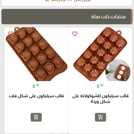
keyboard_double_arrow_left
more_horiz
منتجات ذات صلة
favorite_border
favorite_border
₪
₪
8
8
قالب سيليكون للشوكولاته على
قالب سيليكون على شكل قلب
شكل وردة
add_shopping_cart
add_shopping_cart