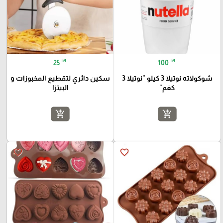
₪
₪
25
100
شوكولاته نوتيلا 3 كيلو "نوتيلا 3
سكين دائري لتقطيع المخبوزات و
كغم"
البيتزا
add_shopping_cart
add_shopping_cart
favorite_border
favorite_border