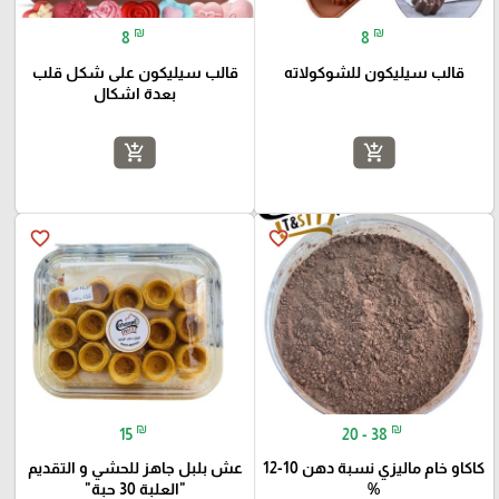
₪
₪
8
8
قالب سيليكون للشوكولاته
قالب سيليكون على شكل قلب
بعدة اشكال
add_shopping_cart
add_shopping_cart
favorite_border
favorite_border
₪
₪
15
20 - 38
كاكاو خام ماليزي نسبة دهن 10-12
عش بلبل جاهز للحشي و التقديم
%
"العلبة 30 حبة"