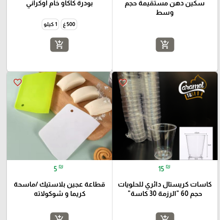
سكين دهن مستقيمة حجم
بودرة كاكاو خام اوكراني
وسط
500 غ
1 كيلو
add_shopping_cart
add_shopping_cart
favorite_border
favorite_border
₪
₪
5
15
كاسات كريستال دائري للحلويات
قطاعة عجين بلاستيك /ماسحة
حجم 60 "الرزمة 30 كاسة"
كريما و شوكولاته
add_shopping_cart
add_shopping_cart