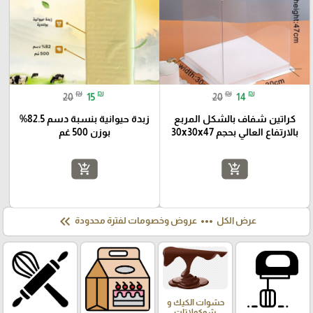
₪
₪
₪
₪
20
15
20
14
كراتين شفاف بالشكل المربع
زبدة حيوانية بنسبة دسم 82.5%
بالارتفاع العالي بحجم 30x30x47
بوزن 500 غم
add_shopping_cart
add_shopping_cart
keyboard_double_arrow_left
more_horiz
عرض الكل
عروض وخصومات لفترة محدودة
حشوات الكيك و
شوكولاتات