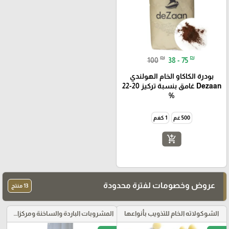
₪
₪
100
38 - 75
بودرة الكاكاو الخام الهولندي
Dezaan غامق بنسبة تركيز 20-22
%
500 غم
1 كغم
add_shopping_cart
عروض وخصومات لفترة محدودة
13 منتج
الشوكولاته الخام للتذويب بأنواعها
المشروبات الباردة والساخنة ومركزات الموهيتو