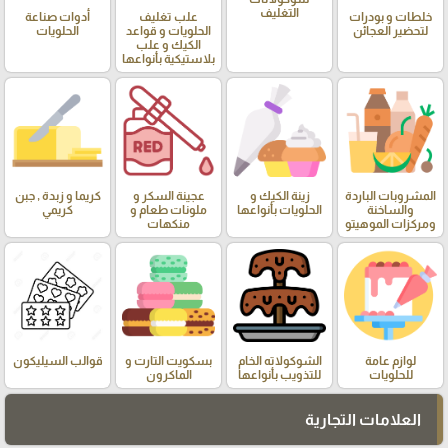
التغليف
خلطات و بودرات
علب تغليف
أدوات صناعة
لتحضير العجائن
الحلويات و قواعد
الحلويات
الكيك و علب
بلاستيكية بأنواعها
المشروبات الباردة
زينة الكيك و
عجينة السكر و
كريما و زبدة , جبن
والساخنة
الحلويات بأنواعها
ملونات طعام و
كريمي
ومركزات الموهيتو
منكهات
لوازم عامة
الشوكولاته الخام
بسكويت التارت و
قوالب السيليكون
للحلويات
للتذويب بأنواعها
الماكرون
العلامات التجارية