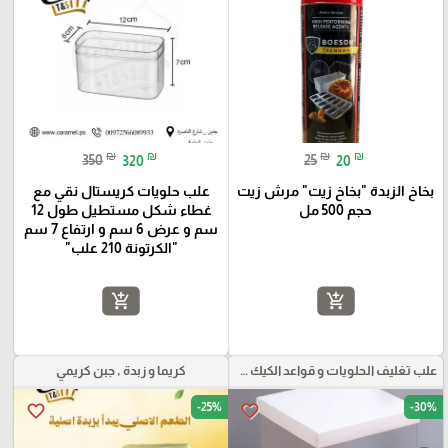
₪
₪
₪
₪
350
320
25
20
بخاخ الزبدة "بخاخ زيت" مرش زيت
علب حلويات كريستال نقي مع
حجم 500 مل
غطاء شكل مستطيل طول 12
سم و عرض 6 سم و ارتفاع 7 سم
"الكرتونة 210 علب"
add_shopping_cart
add_shopping_cart
علب تغليف الحلويات و قواعد الكيك و علب بلاستيكية بأنواعها
كريما و زبدة , جبن كريمي
-25%
-30%
favorite_border
favorite_border