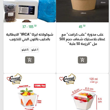
₪
₪
37 - 185
45
علب مدورة "علب كرافت" مع
شوكولاته ايركا "IRCA" الايطالية
غطاء بلاستيك شفاف حجم 500
بالحليب باللون البني للتذويب
مل "الرزمة 50 علبة"
1 كيلو
5 كيلو
add_shopping_cart
add_shopping_cart
favorite_border
favorite_border