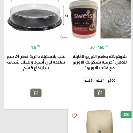
₪
₪
1.5
20 - 160
شوكولاته بطعم الاوريو القابلة
علب بلاستيك دائرية قطر 24 سم
للدهن "كريمة بسكويت الاوريو
بقاعدة لون أسود و غطاء شفاف
مع فتات الاوريو"
ب ارتفاع 5 سم
500 غ
1 كيلو
5 كيلو
add_shopping_cart
add_shopping_cart
-25%
favorite_border