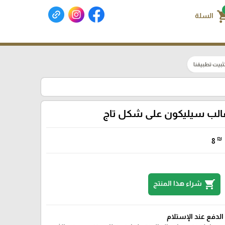
shoppin
السلة
ثبيت تطبيقنا
الب سيليكون على شكل تاج
₪
8
shopping_cart
شراء هذا المنتج
الدفع عند الإستلام