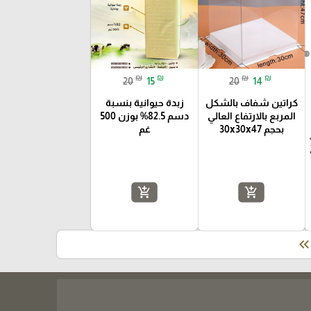
₪
₪
₪
₪
20
15
20
14
كراتين شفاف بالشكل
زبدة حيوانية بنسبة
المربع بالارتفاع العالي
دسم 82.5% بوزن 500
بحجم 30x30x47
غم
فاع 7
add_shopping_cart
add_shopping_cart
keyboard_double_arrow_le