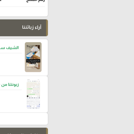
آراء زبائننا
الشيف سما
زبونتنا من 