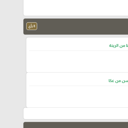
8 رأي
ا من الرينة
سن من عكا