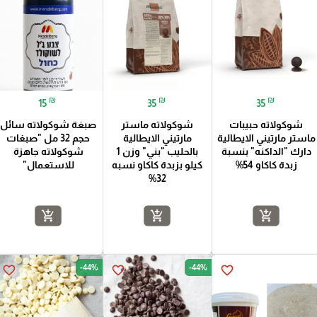
₪
₪
₪
15
35
35
شوكولاته حبيبات
شوكولاته ماستر
صبغة شوكولاته سائل
ماستر مارتيني الايطالية
مارتيني الايطالية
حجم 32 مل "صبغات
دارك "الداكنه" بنسبة
بالحليب "بني" وزن 1
شوكولاته جاهزة
زبدة كاكاو 54%
كيلو بزبدة كاكاو نسبه
للاستعمال"
32%
add_shopping_cart
add_shopping_cart
add_shopping_cart
-44%
-44%
favorite_border
favorite_border
favorite_border