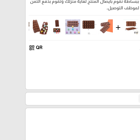
ببساطة نقوم بايصال المنتج لغاية منزلك وتقوم بدفع الثمن
لموظف التوصيل.
add
qr_code
QR