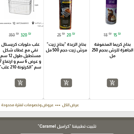
₪
₪
₪
₪
₪
₪
350
320
25
20
18
15
بخاخ كريما المخفوقة
بخاخ الزبدة "بخاخ زيت"
علب حلويات كريستال
الجاهزة للرش بحجم 250
مرش زيت حجم 500 مل
نقي مع غطاء شكل
مل
مستطيل طول 12 سم
و عرض 6 سم و ارت
سم "الكرتونة 210 علب"
add_shopping_cart
add_shopping_cart
add_shopping_cart
ft
more_horiz
عرض الكل
عروض وخصومات لفترة محدودة
تثبيت تطبيقنا
"كراميل Caramel"