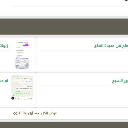
ح من جديدة المكر
زبونتن
بير السبع
ام ح
keyboard_double_arrow_left
more_horiz
عرض الكل
آراء زبائننا