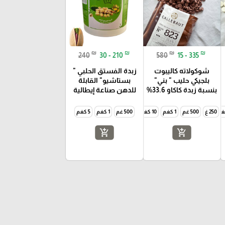
₪
₪
₪
₪
240
30 - 210
580
15 - 335
شوكولاته كاليبوت
زبدة الفستق الحلبي "
بلجيكي حليب " بني"
بستاشيو" القابلة
بنسبة زبدة كاكاو 33.6%
للدهن صناعة إيطالية
250 غ
500 غم
1 كغم
10 كغم
500 غم
1 كغم
5 كغم
add_shopping_cart
add_shopping_cart