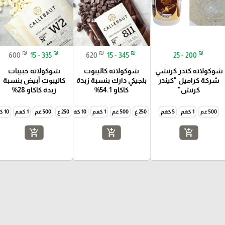
₪
₪
₪
₪
₪
600
15 - 335
620
15 - 345
25 - 200
شوكولاته كندر كرنشي
شوكولاته كاليبوت
شوكولاته حبيبات
شركة كراميل "كيندر
بلجيكي دارك بنسبة زبدة
كاليبوت أبيض بنسبة
كرنش"
كاكاو 54.1%
زبدة كاكاو 28%
500 غم
1 كغم
5 كغم
250 غ
500 غم
1 كغم
10 كغم
250 غ
500 غم
1 كغم
10 كغم
add_shopping_cart
add_shopping_cart
add_shopping_cart