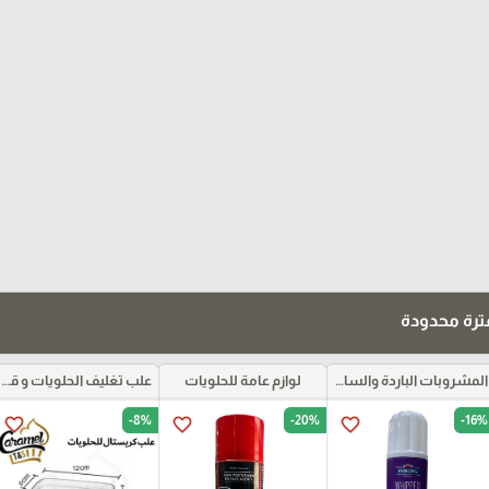
رة محدودة
المشروبات الباردة والساخنة ومركزات الموهيتو
لوازم عامة للحلويات
علب تغليف الحلويات و قواعد الكيك و علب بلاستيكية بأنواعها
-8%
-20%
-16%
favorite_border
favorite_border
favorite_border