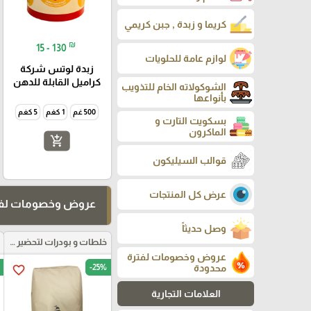
كريما و زبدة , جبن كريمي
₪
15 - 130
لوازم عامة للحلويات
زبدة لوتس شركة
كراميل القابلة للدهن
الشوكولاته الخام للتذويب
بأنواعها
500 غم
1 كغم
5 كغم
بسكويت التارت و
الماكرون
add_shopping_cart
قوالب السيليكون
عرض كل المنتجات
عروض وخصومات لفت
وصل حديثاً
خلطات و بودرات لتحضير العجائن
عروض وخصومات لفترة
محدودة
-25%
favorite_border
العلامات التجارية