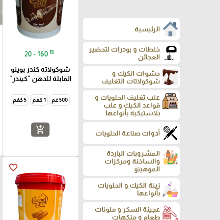
الرئيسية
خلطات و بودرات لتحضير
₪
20 - 160
العجائن
شوكولاته كندر بوينو
حشوات الكيك و
القابلة للدهن "كيندر"
شوكولاتات التغليف
علب تغليف الحلويات و
500 غم
1 كغم
5 كغم
قواعد الكيك و علب
بلاستيكية بأنواعها
add_shopping_cart
أدوات صناعة الحلويات
المشروبات الباردة
والساخنة ومركزات
favorite_border
الموهيتو
زينة الكيك و الحلويات
بأنواعها
عجينة السكر و ملونات
طعام و منكهات