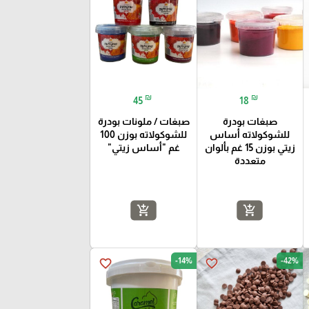
₪
₪
45
18
صبغات بودرة
صبغات / ملونات بودرة
للشوكولاته أساس
للشوكولاته بوزن 100
زيتي بوزن 15 غم بألوان
غم "أساس زيتي"
متعددة
add_shopping_cart
add_shopping_cart
-14%
-42%
favorite_border
favorite_border