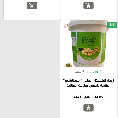
add_shopping_cart
add_shopping_cart
-14%
favorite_border
₪
₪
240
30 - 210
زبدة الفستق الحلبي " بستاشيو"
القابلة للدهن صناعة إيطالية
500 غم
1 كغم
5 كغم
add_shopping_cart