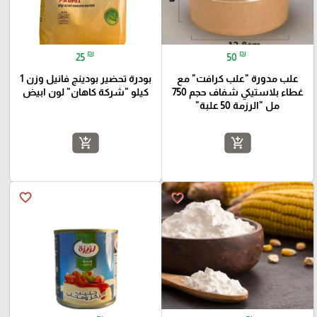
₪
₪
25
50
علب مدورة "علب كرافت" مع
بودرة تحضير بودينج فانيل وزن 1
غطاء بلاستيكي شفاف حجم 750
كيلو "شركة كاهان" لون ابيض
مل "الرزمة 50 علبة"
add_shopping_cart
add_shopping_cart
favorite_border
favorite_border