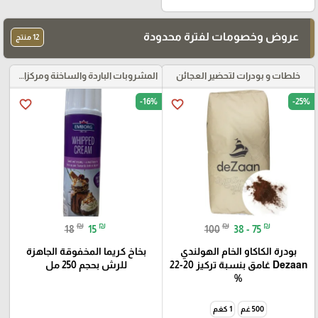
عروض وخصومات لفترة محدودة
12 منتج
خلطات و بودرات لتحضير العجائن
المشروبات الباردة والساخنة ومركزات الموهيتو
-16%
-25%
favorite_border
favorite_border
₪
₪
₪
₪
18
15
100
38 - 75
بودرة الكاكاو الخام الهولندي
بخاخ كريما المخفوقة الجاهزة
Dezaan غامق بنسبة تركيز 20-22
للرش بحجم 250 مل
%
500 غم
1 كغم