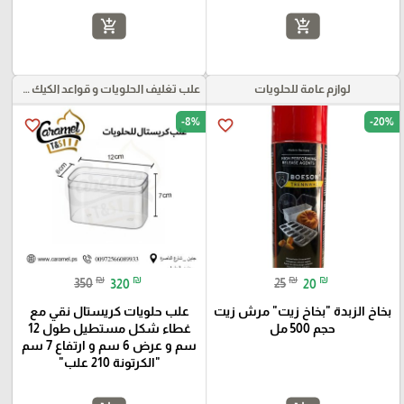
add_shopping_cart
add_shopping_cart
لوازم عامة للحلويات
علب تغليف الحلويات و قواعد الكيك و علب بلاستيكية بأنواعها
-8%
-20%
favorite_border
favorite_border
₪
₪
₪
₪
350
320
25
20
بخاخ الزبدة "بخاخ زيت" مرش زيت
علب حلويات كريستال نقي مع
حجم 500 مل
غطاء شكل مستطيل طول 12
سم و عرض 6 سم و ارتفاع 7 سم
"الكرتونة 210 علب"