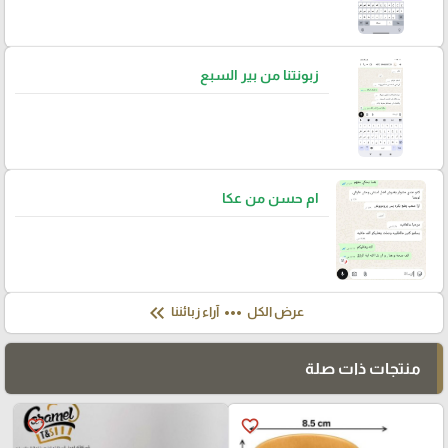
زبونتنا من بير السبع
ام حسن من عكا
keyboard_double_arrow_left
more_horiz
عرض الكل
آراء زبائننا
منتجات ذات صلة
favorite_border
favorite_border