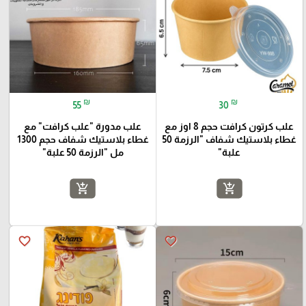
₪
₪
55
30
علب كرتون كرافت حجم 8 اوز مع
علب مدورة "علب كرافت" مع
غطاء بلاستيك شفاف "الرزمة 50
غطاء بلاستيك شفاف حجم 1300
علبة"
مل "الرزمة 50 علبة"
add_shopping_cart
add_shopping_cart
favorite_border
favorite_border