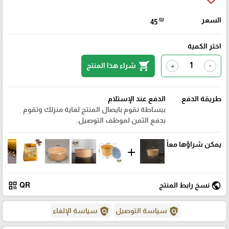
السعر
₪
45
اختر الكمية
shopping_cart
شراء هذا المنتج
+
-
طريقة الدفع
الدفع عند الإستلام
ببساطة نقوم بايصال المنتج لغاية منزلك وتقوم
بدفع الثمن لموظف التوصيل.
يمكن شراؤها معاً
add
qr_code
public
نسخ رابط المنتج
QR
policy
policy
سياسة التوصيل
سياسة الإلغاء