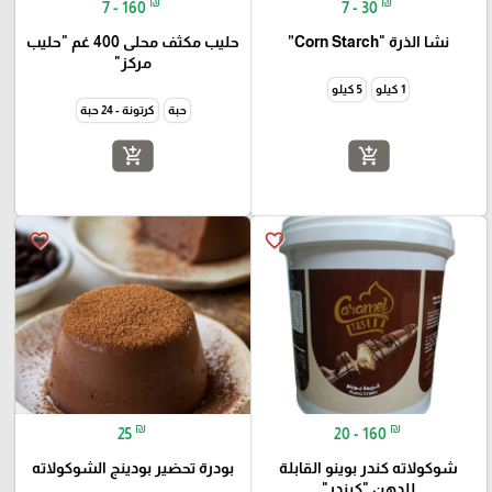
₪
₪
7 - 160
7 - 30
نشا الذرة "Corn Starch”
حليب مكثف محلى 400 غم "حليب
مركز"
1 كيلو
5 كيلو
حبة
كرتونة - 24 حبة
add_shopping_cart
add_shopping_cart
favorite_border
favorite_border
₪
₪
25
20 - 160
شوكولاته كندر بوينو القابلة
بودرة تحضير بودينج الشوكولاته
للدهن "كيندر"