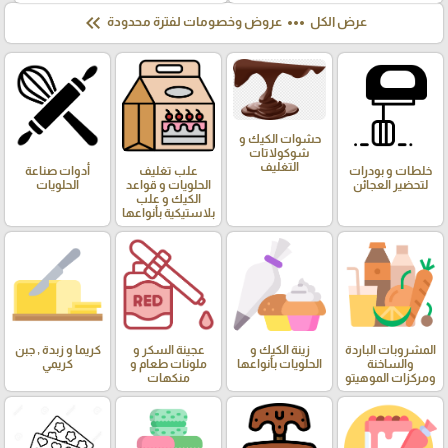
keyboard_double_arrow_left
more_horiz
عرض الكل
عروض وخصومات لفترة محدودة
حشوات الكيك و
شوكولاتات
التغليف
خلطات و بودرات
علب تغليف
أدوات صناعة
لتحضير العجائن
الحلويات و قواعد
الحلويات
الكيك و علب
بلاستيكية بأنواعها
المشروبات الباردة
زينة الكيك و
عجينة السكر و
كريما و زبدة , جبن
والساخنة
الحلويات بأنواعها
ملونات طعام و
كريمي
ومركزات الموهيتو
منكهات