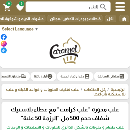
0
0
search
shopping_cart
favorite
home
الكل
خلطات و بودرات لتحضير العجائن
حشوات الكيك و شوكولاتات 
Select Language
▼
commute
emoji_emotions
account_box
ballot
طلباتي السابقة
دخول تجار الجملة
آراء زبائننا
مناطق التوصيل
الرئيسية
كل المنتجات
علب تغليف الحلويات و قواعد الكيك و علب
بلاستيكية بأنواعها
علب مدورة "علب كرافت" مع غطاء بلاستيك
شفاف حجم 500 مل "الرزمة 50 علبة"
علب طعام و حلويات بالشكل الدائري للحلويات و السلطات و الوجبات