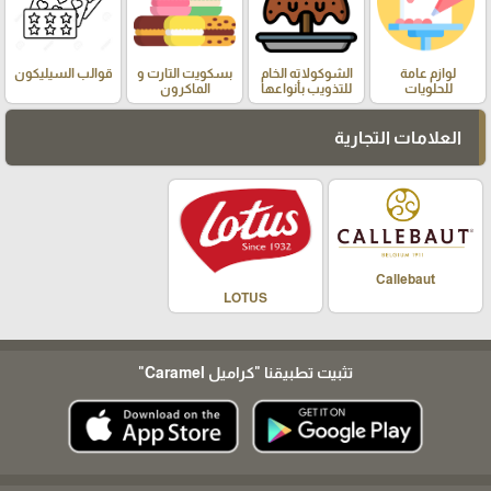
لوازم عامة
الشوكولاته الخام
بسكويت التارت و
قوالب السيليكون
للحلويات
للتذويب بأنواعها
الماكرون
العلامات التجارية
Callebaut
LOTUS
تثبيت تطبيقنا
"كراميل Caramel"