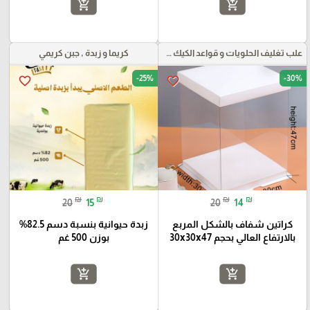
add_shopping_cart
add_shopping_cart
علب تغليف الحلويات و قواعد الكيك و علب بلاستيكية بأنواعها
كريما و زبدة , جبن كريمي
-25%
-30%
favorite_border
favorite_border
₪
₪
₪
₪
20
15
20
14
كراتين شفاف بالشكل المربع
زبدة حيوانية بنسبة دسم 82.5%
بالارتفاع العالي بحجم 30x30x47
بوزن 500 غم
add_shopping_cart
add_shopping_cart