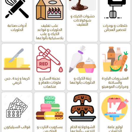
حشوات الكيك و
شوكولاتات
التغليف
خلطات و بودرات
علب تغليف
أدوات صناعة
لتحضير العجائن
الحلويات و قواعد
الحلويات
الكيك و علب
بلاستيكية بأنواعها
المشروبات الباردة
زينة الكيك و
عجينة السكر و
كريما و زبدة , جبن
والساخنة
الحلويات بأنواعها
ملونات طعام و
كريمي
ومركزات الموهيتو
منكهات
لوازم عامة
الشوكولاته الخام
بسكويت التارت و
قوالب السيليكون
للحلويات
للتذويب بأنواعها
الماكرون