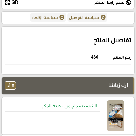
qr_code
public
نسخ رابط المنتج
QR
policy
policy
سياسة التوصيل
سياسة الإلغاء
تفاصيل المنتج
رقم المنتج
486
آراء زبائننا
8 رأي
الشيف سماح من جديدة المكر