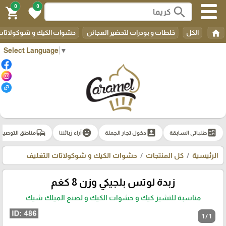
0
0
search
shopping_cart
favorite
home
الكل
خلطات و بودرات لتحضير العجائن
حشوات الكيك و شوكولاتات 
Select Language
▼
commute
emoji_emotions
account_box
ballot
طلباتي السابقة
دخول تجار الجملة
آراء زبائننا
مناطق التوصيل
الرئيسية
كل المنتجات
حشوات الكيك و شوكولاتات التغليف
زبدة لوتس بلجيكي وزن 8 كغم
مناسبة للتشيز كيك و حشوات الكيك و لصنع الميلك شيك
1 / 1