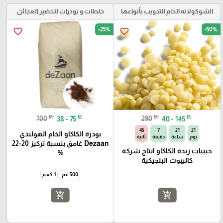
الشوكولاته الخام للتذويب بأنواعها
خلطات و بودرات لتحضير العجائن
-25%
-50%
favorite_border
favorite_border
₪
₪
₪
₪
100
38 - 75
290
40 - 145
44
7
21
21
بودرة الكاكاو الخام الهولندي
يوم
ساعة
دقيقة
ثانية
Dezaan غامق بنسبة تركيز 20-22
حبيبات زبدة الكاكاو انتاج شركة
%
كاليبوت البلجيكية
500 غم
1 كغم
add_shopping_cart
add_shopping_cart