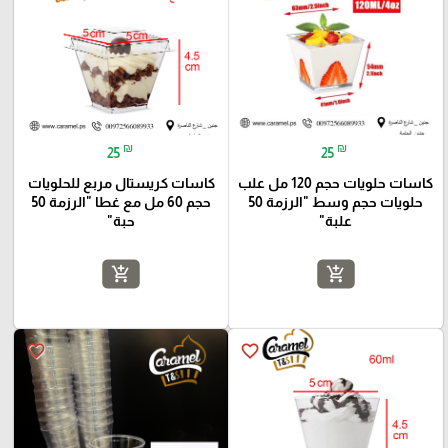
₪
₪
25
25
كاسات حلويات حجم 120 مل علب
كاسات كريستال مربع للحلويات
حلويات حجم وسط "الرزمة 50
حجم 60 مل مع غطا "الرزمة 50
علبة"
حبة"
add_shopping_cart
add_shopping_cart
favorite_border
favorite_border