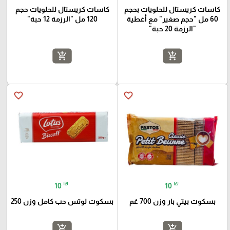
كاسات كريستال للحلويات بحجم
كاسات كريستال للحلويات حجم
60 مل "حجم صغير" مع أغطية
120 مل "الرزمة 12 حبة"
"الرزمة 20 حبة"
add_shopping_cart
add_shopping_cart
favorite_border
favorite_border
₪
₪
10
10
بسكوت بيتي بار وزن 700 غم
بسكوت لوتس حب كامل وزن 250
add_shopping_cart
add_shopping_cart