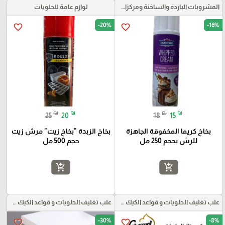
المشروبات الباردة والساخنة ومركزات الموهيتو
لوازم عامة للحلويات
-20%
-16%
favorite_border
favorite_border
₪
₪
₪
₪
25
20
18
15
بخاخ كريما المخفوقة الجاهزة
بخاخ الزبدة "بخاخ زيت" مرش زيت
للرش بحجم 250 مل
حجم 500 مل
add_shopping_cart
add_shopping_cart
علب تغليف الحلويات و قواعد الكيك و علب بلاستيكية بأنواعها
علب تغليف الحلويات و قواعد الكيك و علب بلاستيكية بأنواعها
-30%
-8%
favorite_border
favorite_border