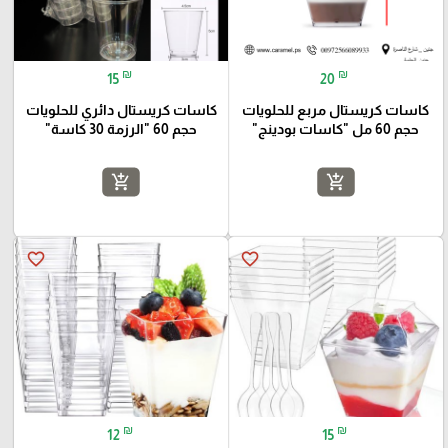
₪
₪
15
20
كاسات كريستال مربع للحلويات
كاسات كريستال دائري للحلويات
حجم 60 مل "كاسات بودينج"
حجم 60 "الرزمة 30 كاسة"
add_shopping_cart
add_shopping_cart
favorite_border
favorite_border
₪
₪
12
15