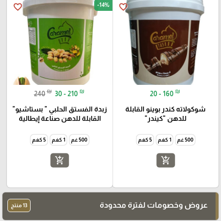
-14%
favorite_border
favorite_border
₪
₪
₪
240
30 - 210
20 - 160
شوكولاته كندر بوينو القابلة
زبدة الفستق الحلبي " بستاشيو"
للدهن "كيندر"
القابلة للدهن صناعة إيطالية
500 غم
1 كغم
5 كغم
500 غم
1 كغم
5 كغم
add_shopping_cart
add_shopping_cart
عروض وخصومات لفترة محدودة
13 منتج