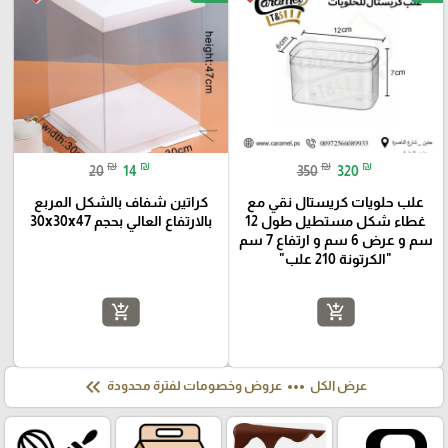
₪
₪
₪
₪
20
14
350
320
علب حلويات كريستال نقي مع
كراتين شفاف بالشكل المربع
غطاء شكل مستطيل طول 12
بالارتفاع العالي بحجم 30x30x47
سم و عرض 6 سم و ارتفاع 7 سم
"الكرتونة 210 علب"
add_shopping_cart
add_shopping_cart
keyboard_double_arrow_left
more_horiz
عرض الكل
عروض وخصومات لفترة محدودة