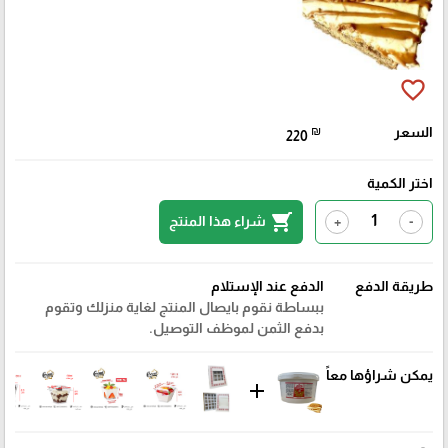
favorite_border
السعر
₪
220
اختر الكمية
shopping_cart
شراء هذا المنتج
+
-
طريقة الدفع
الدفع عند الإستلام
ببساطة نقوم بايصال المنتج لغاية منزلك وتقوم
بدفع الثمن لموظف التوصيل.
يمكن شراؤها معاً
add