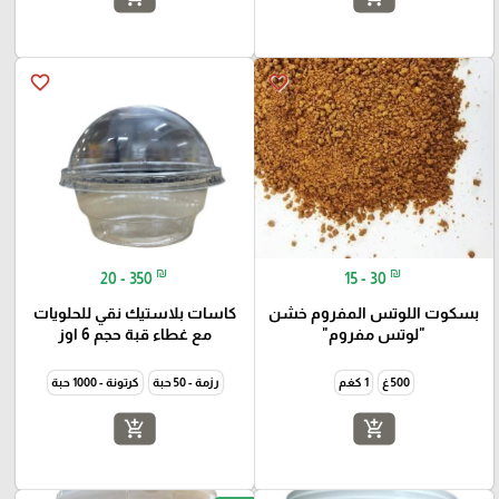
favorite_border
favorite_border
₪
₪
20 - 350
15 - 30
بسكوت اللوتس المفروم خشن
كاسات بلاستيك نقي للحلويات
"لوتس مفروم"
مع غطاء قبة حجم 6 اوز
500 غ
1 كغم
رزمة - 50 حبة
كرتونة - 1000 حبة
add_shopping_cart
add_shopping_cart