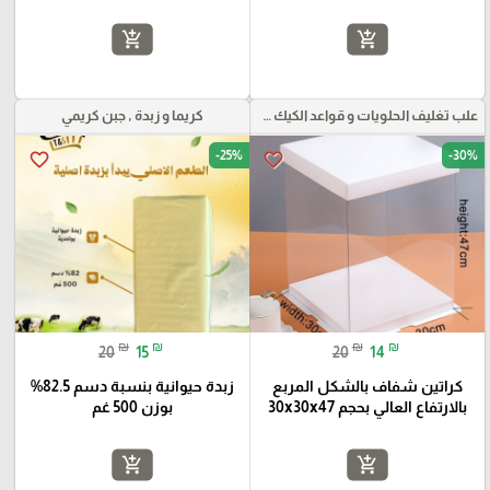
add_shopping_cart
add_shopping_cart
علب تغليف الحلويات و قواعد الكيك و علب بلاستيكية بأنواعها
كريما و زبدة , جبن كريمي
-25%
-30%
favorite_border
favorite_border
₪
₪
₪
₪
20
15
20
14
كراتين شفاف بالشكل المربع
زبدة حيوانية بنسبة دسم 82.5%
بالارتفاع العالي بحجم 30x30x47
بوزن 500 غم
add_shopping_cart
add_shopping_cart