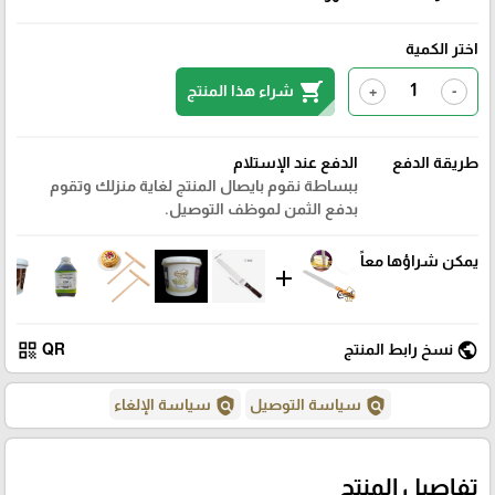
اختر الكمية
shopping_cart
شراء هذا المنتج
+
-
طريقة الدفع
الدفع عند الإستلام
ببساطة نقوم بايصال المنتج لغاية منزلك وتقوم
بدفع الثمن لموظف التوصيل.
يمكن شراؤها معاً
add
qr_code
public
نسخ رابط المنتج
QR
policy
policy
سياسة التوصيل
سياسة الإلغاء
تفاصيل المنتج