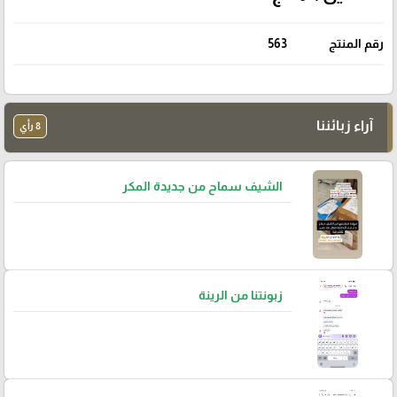
رقم المنتج
563
آراء زبائننا
8 رأي
الشيف سماح من جديدة المكر
زبونتنا من الرينة