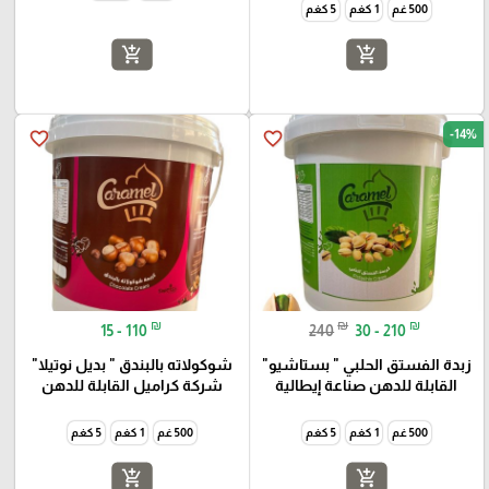
500 غم
1 كغم
5 كغم
add_shopping_cart
add_shopping_cart
-14%
favorite_border
favorite_border
₪
₪
₪
15 - 110
240
30 - 210
زبدة الفستق الحلبي " بستاشيو"
شوكولاته بالبندق " بديل نوتيلا"
القابلة للدهن صناعة إيطالية
شركة كراميل القابلة للدهن
500 غم
1 كغم
5 كغم
500 غم
1 كغم
5 كغم
add_shopping_cart
add_shopping_cart