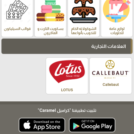
لوازم عامة
الشوكولاته الخام
بسكويت التارت و
قوالب السيليكون
للحلويات
للتذويب بأنواعها
الماكرون
العلامات التجارية
Callebaut
LOTUS
تثبيت تطبيقنا
"كراميل Caramel"