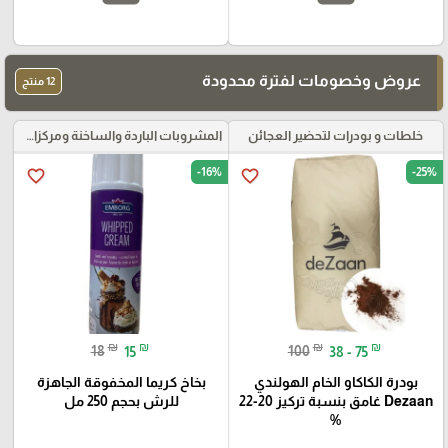
عروض وخصومات لفترة محدودة
12 منتج
خلطات و بودرات لتحضير العجائن
المشروبات الباردة والساخنة ومركزات الموهيتو
-16%
-25%
favorite_border
favorite_border
₪
₪
₪
₪
18
15
100
38 - 75
بودرة الكاكاو الخام الهولندي
بخاخ كريما المخفوقة الجاهزة
Dezaan غامق بنسبة تركيز 20-22
للرش بحجم 250 مل
%