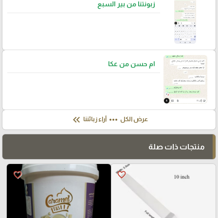
زبونتنا من بير السبع
ام حسن من عكا
keyboard_double_arrow_left
more_horiz
عرض الكل
آراء زبائننا
منتجات ذات صلة
favorite_border
favorite_border