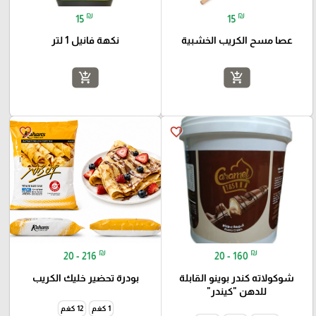
₪
₪
15
15
عصا مسح الكريب الخشبية
نكهة فانيل 1 لتر
add_shopping_cart
add_shopping_cart
favorite_border
favorite_border
₪
₪
20 - 216
20 - 160
شوكولاته كندر بوينو القابلة
بودرة تحضير خليك الكريب
للدهن "كيندر"
1 كغم
12 كغم