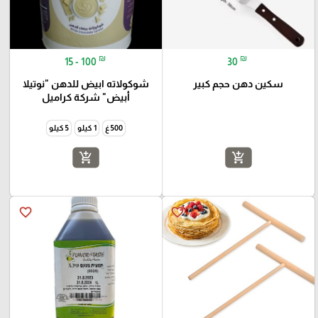
₪
₪
15 - 100
30
سكين دهن حجم كبير
شوكولاته ابيض للدهن "نوتيلا
أبيض" شركة كراميل
500 غ
1 كيلو
5 كيلو
add_shopping_cart
add_shopping_cart
favorite_border
favorite_border