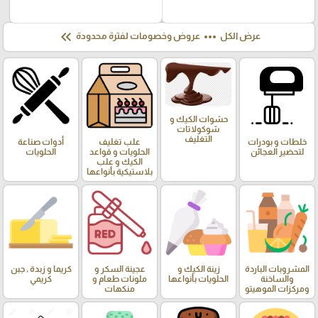
keyboard_double_arrow_left
more_horiz
عرض الكل
عروض وخصومات لفترة محدودة
حشوات الكيك و
شوكولاتات
التغليف
خلطات و بودرات
علب تغليف
أدوات صناعة
لتحضير العجائن
الحلويات و قواعد
الحلويات
الكيك و علب
بلاستيكية بأنواعها
المشروبات الباردة
زينة الكيك و
عجينة السكر و
كريما و زبدة , جبن
والساخنة
الحلويات بأنواعها
ملونات طعام و
كريمي
ومركزات الموهيتو
منكهات