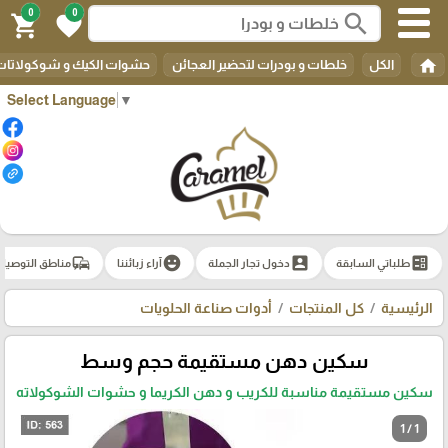
0
0
search
shopping_cart
favorite
home
الكل
خلطات و بودرات لتحضير العجائن
حشوات الكيك و شوكولاتات 
Select Language
▼
commute
emoji_emotions
account_box
ballot
طلباتي السابقة
دخول تجار الجملة
آراء زبائننا
مناطق التوصيل
الرئيسية
كل المنتجات
أدوات صناعة الحلويات
سكين دهن مستقيمة حجم وسط
سكين مستقيمة مناسبة للكريب و دهن الكريما و حشوات الشوكولاته
1 / 1