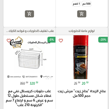
500 غم
1 كغم
add_shopping_cart
add_shopping_cart
لوازم عامة للحلويات
علب تغليف الحلويات و قواعد الكيك و علب بلاستيكية بأنواعها
-8%
-20%
favorite_border
favorite_border
₪
₪
₪
₪
350
320
25
20
بخاخ الزبدة "بخاخ زيت" مرش زيت
علب حلويات كريستال نقي مع
حجم 500 مل
غطاء شكل مستطيل طول 12
سم و عرض 6 سم و ارتفاع 7 سم
"الكرتونة 210 علب"