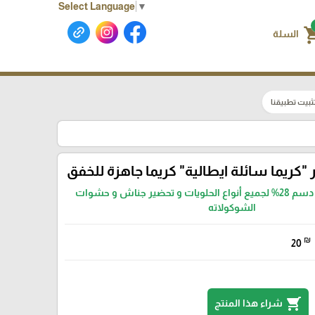
Select Language
▼
shoppin
السلة
ثبيت تطبيقنا
كريما خفق بنسبة دسم 28% لجميع أنواع الحلويات و تحضير جناش و حشوات
الشوكولاته
₪
20
shopping_cart
شراء هذا المنتج