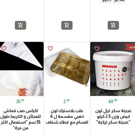
add_shopping_cart
add_shopping_cart
add_shopping_cart
ديد
favorite_border
favorite_border
favorite_border
₪
₪
₪
25
2
60
عجينة سكر تركي لون
علب بلاستيك لون
اكياس صب قماش
ابيض وزن 2.5 كيلو
ذهبي مقسمة ل 6
للعجائن و الكريما طول
"عجينة سكر تركية"
اقسام مع غطاء شفاف
55 سم "استعمال اكثر
من مرة"