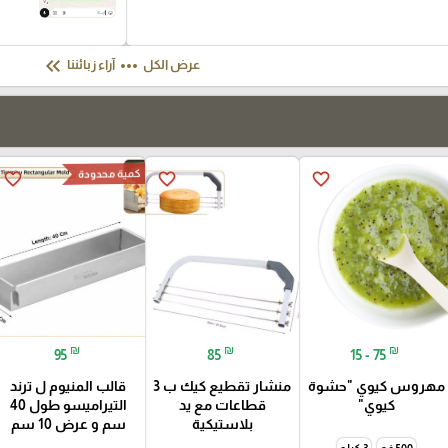
keyboard_double_arrow_left
more_horiz
عرض الكل
آراء زبائننا
كمية محدودة
favorite_border
favorite_border
favorite_border
₪
₪
₪
95
85
15 - 75
مهروس كيوي "حشوة
منشار تقطيع كيك ب 3
قالب المنيوم ل ترند
كيوي"
قطاعات مع يد
التيراميسو طول 40
بلاستيكية
سم و عرض 10 سم
500 غم
3 كيلو