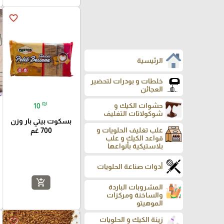
favorite_border
الرئيسية
₪
10
خلطات و بودرات لتحضير
العجائن
بسكوت بيتي بار وزن
700 غم
حشوات الكيك و
شوكولاتات التغليف
علب تغليف الحلويات و
قواعد الكيك و علب
بلاستيكية بأنواعها
add_shopping_cart
أدوات صناعة الحلويات
المشروبات الباردة
favorite_border