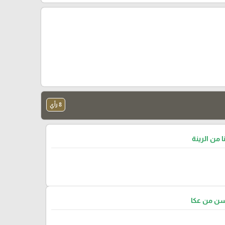
8 رأي
ا من الرينة
سن من عكا