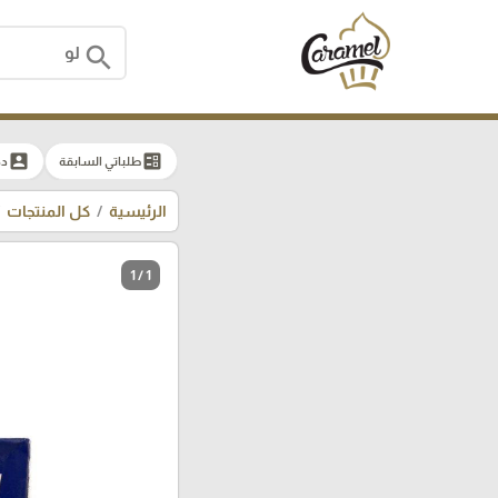
search
account_box
ballot
طلباتي السابقة
دخ
الرئيسية
كل المنتجات
1 / 1