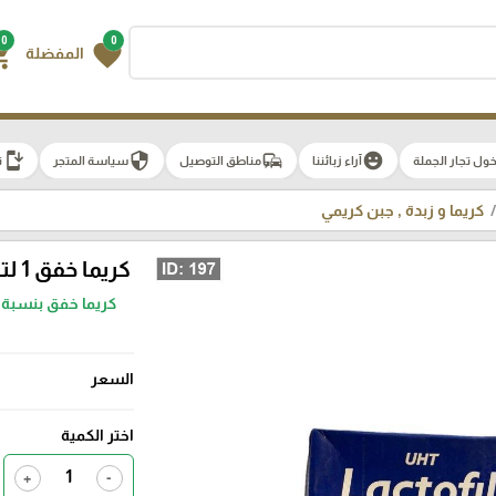
0
0
g_cart
favorite
المفضلة
install_mobile
security
commute
emoji_emotions
ول تجار الجملة
آراء زبائننا
مناطق التوصيل
سياسة المتجر
ت
كريما و زبدة , جبن كريمي
كريما خفق 1 لتر "كريما سائلة ايطالية" كريما جاهزة للخفق
السعر
اختر الكمية
+
-