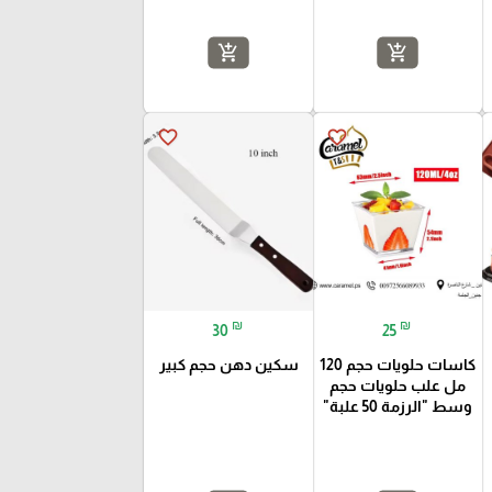
add_shopping_cart
add_shopping_cart
favorite_border
favorite_border
₪
₪
30
25
كاسات حلويات حجم 120
سكين دهن حجم كبير
مل علب حلويات حجم
وسط "الرزمة 50 علبة"