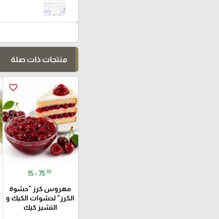
منتجات ذات صلة
favorite_border
₪
15 - 75
مهروس كرز "حشوة
الكرز" لحشوات الكيك و
التشيز كيك