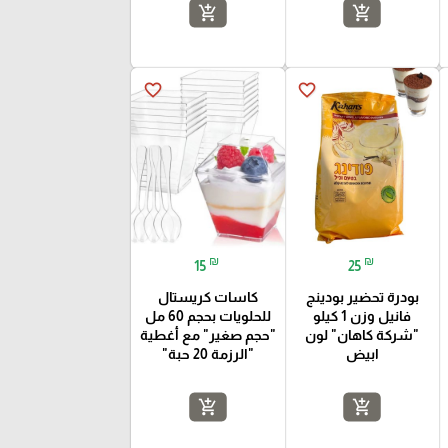
add_shopping_cart
add_shopping_cart
favorite_border
favorite_border
₪
₪
15
25
بودرة تحضير بودينج
كاسات كريستال
فانيل وزن 1 كيلو
للحلويات بحجم 60 مل
"شركة كاهان" لون
"حجم صغير" مع أغطية
ابيض
"الرزمة 20 حبة"
add_shopping_cart
add_shopping_cart