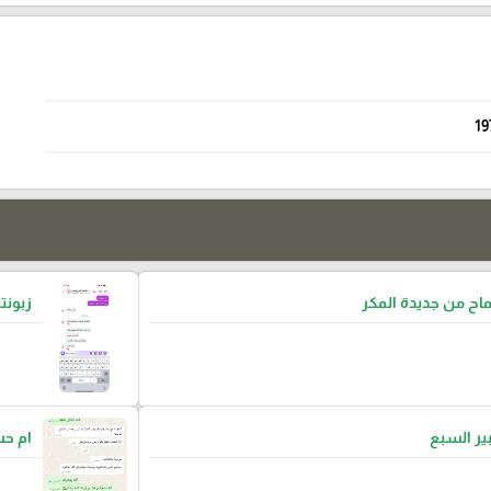
19
ح من جديدة المكر
زبونتن
بير السبع
ام ح