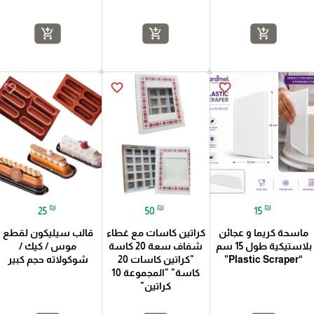
add_shopping_cart
add_shopping_cart
add_shopping_cart
favorite_border
favorite_border
favorite_border
₪
₪
₪
25
50
15
ماسحة كريما و عجائن
كراتين كاسات مع غطاء
قالب سيليكون لقطع
بلاستيكية طول 15 سم
شفاف سعة 20 كاسة
موس / كيك /
“Plastic Scraper”
"كراتين كاسات 20
شوكولاته حجم كبير
كاسة" "المجموعة 10
كراتين"