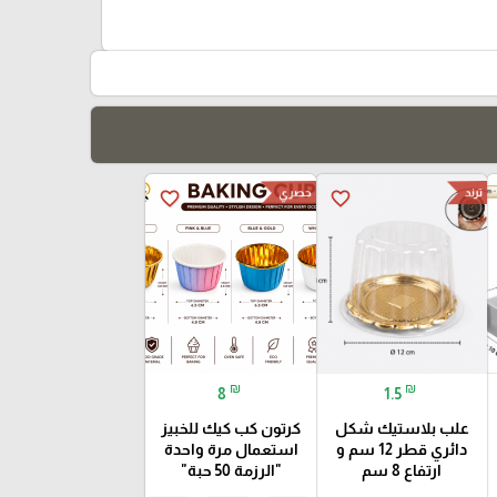
حصري
ترند
favorite_border
favorite_border
₪
₪
8
1.5
علب بلاستيك شكل
كرتون كب كيك للخبيز
دائري قطر 12 سم و
استعمال مرة واحدة
ارتفاع 8 سم
"الرزمة 50 حبة"