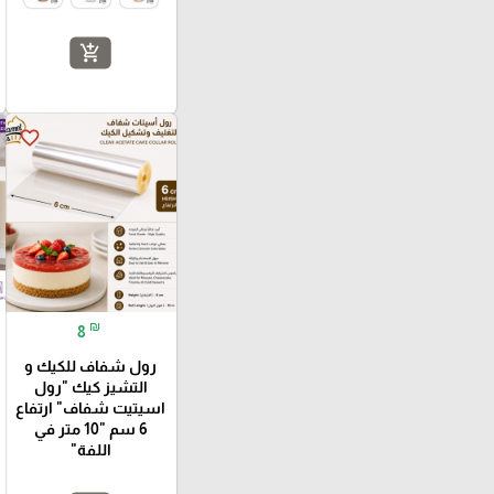
add_shopping_cart
favorite_border
₪
8
رول شفاف للكيك و
التشيز كيك "رول
اسيتيت شفاف" ارتفاع
6 سم "10 متر في
اللفة"