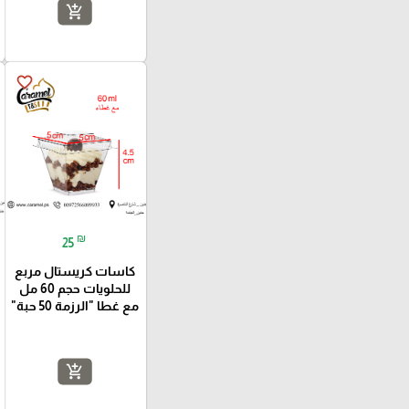
add_shopping_cart
favorite_border
₪
25
كاسات كريستال مربع
للحلويات حجم 60 مل
مع غطا "الرزمة 50 حبة"
add_shopping_cart