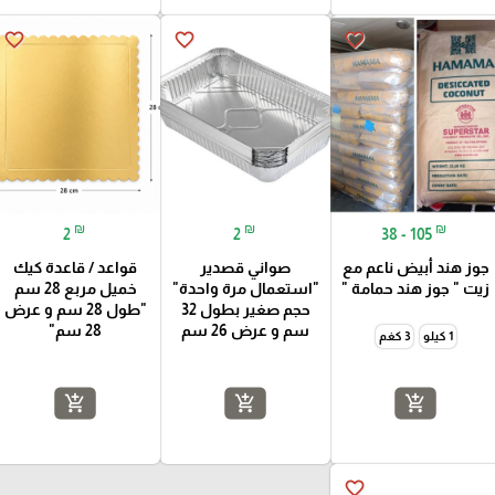
favorite_border
favorite_border
favorite_border
₪
₪
₪
2
2
38 - 105
جوز هند أبيض ناعم مع
صواني قصدير
قواعد / قاعدة كيك
زيت " جوز هند حمامة "
"استعمال مرة واحدة"
خميل مربع 28 سم
حجم صغير بطول 32
"طول 28 سم و عرض
سم و عرض 26 سم
28 سم"
1 كيلو
3 كغم
add_shopping_cart
add_shopping_cart
add_shopping_cart
favorite_border