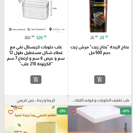
₪
₪
₪
₪
350
320
25
20
بخاخ الزبدة "بخاخ زيت" مرش زيت
علب حلويات كريستال نقي مع
حجم 500 مل
غطاء شكل مستطيل طول 12
سم و عرض 6 سم و ارتفاع 7 سم
"الكرتونة 210 علب"
add_shopping_cart
add_shopping_cart
علب تغليف الحلويات و قواعد الكيك و علب بلاستيكية بأنواعها
كريما و زبدة , جبن كريمي
-25%
-30%
favorite_border
favorite_border