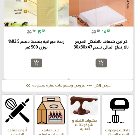
₪
₪
₪
₪
20
15
20
14
كراتين شفاف بالشكل المربع
زبدة حيوانية بنسبة دسم 82.5%
بالارتفاع العالي بحجم 30x30x47
بوزن 500 غم
add_shopping_cart
add_shopping_cart
keyboard_double_arrow_left
more_horiz
عرض الكل
عروض وخصومات لفترة محدودة
حشوات الكيك و
شوكولاتات
التغليف
خلطات و بودرات
علب تغليف
أدوات صناعة
لتحضير العجائن
الحلويات و قواعد
الحلويات