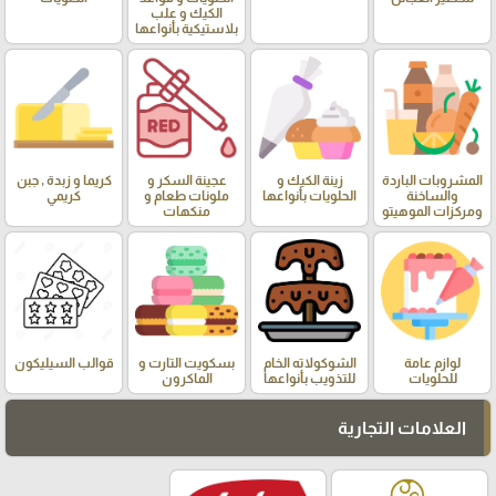
الكيك و علب
بلاستيكية بأنواعها
المشروبات الباردة
زينة الكيك و
عجينة السكر و
كريما و زبدة , جبن
والساخنة
الحلويات بأنواعها
ملونات طعام و
كريمي
ومركزات الموهيتو
منكهات
لوازم عامة
الشوكولاته الخام
بسكويت التارت و
قوالب السيليكون
للحلويات
للتذويب بأنواعها
الماكرون
العلامات التجارية