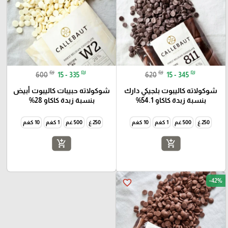
₪
₪
₪
₪
600
15 - 335
620
15 - 345
شوكولاته كاليبوت بلجيكي دارك
شوكولاته حبيبات كاليبوت أبيض
بنسبة زبدة كاكاو 54.1%
بنسبة زبدة كاكاو 28%
250 غ
500 غم
1 كغم
10 كغم
250 غ
500 غم
1 كغم
10 كغم
add_shopping_cart
add_shopping_cart
-42%
favorite_border