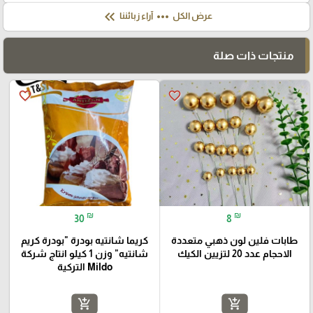
keyboard_double_arrow_left
more_horiz
عرض الكل
آراء زبائننا
منتجات ذات صلة
favorite_border
favorite_border
₪
₪
30
8
طابات فلين لون ذهبي متعددة
كريما شانتيه بودرة "بودرة كريم
الاحجام عدد 20 لتزيين الكيك
شانتيه" وزن 1 كيلو انتاج شركة
Mildo التركية
add_shopping_cart
add_shopping_cart