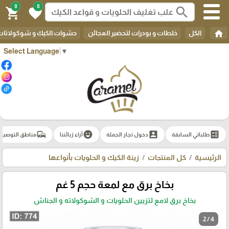
0
0
search
shopping_cart
favorite
home
الكل
خلطات و بودرات لتحضير العجائن
حشوات الكيك و شوكولاتات 
Select Language
▼
commute
emoji_emotions
account_box
ballot
طلباتي السابقة
دخول تجار الجملة
آراء زبائننا
مناطق التوصيل
الرئيسية
كل المنتجات
زينة الكيك و الحلويات بأنواعها
بخاخ برق مع لمعة حجم 5 غم
بخاخ برق لامع لتزيين الحلويات و الشوكولاته و الجناش
2 / 4