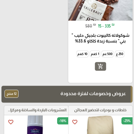
₪
₪
580
15 - 335
شوكولاته كاليبوت بلجيكي حليب "
بني" بنسبة زبدة كاكاو 33.6%
250 غ
500 غم
1 كغم
10 كغم
add_shopping_cart
عروض وخصومات لفترة محدودة
12 منتج
خلطات و بودرات لتحضير العجائن
المشروبات الباردة والساخنة ومركزات الموهيتو
-16%
-25%
favorite_border
favorite_border