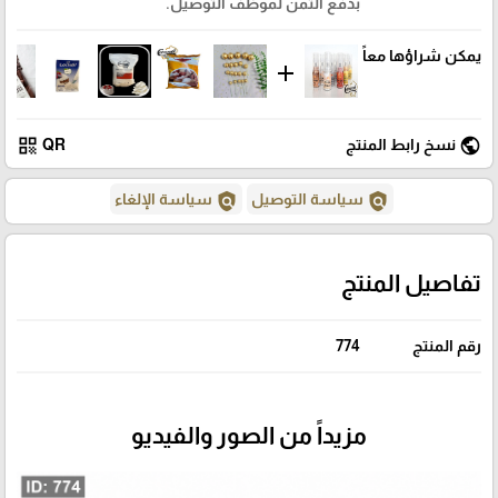
بدفع الثمن لموظف التوصيل.
يمكن شراؤها معاً
add
qr_code
public
نسخ رابط المنتج
QR
policy
policy
سياسة التوصيل
سياسة الإلغاء
تفاصيل المنتج
رقم المنتج
774
مزيداً من الصور والفيديو