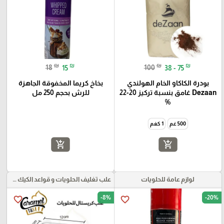
₪
₪
₪
₪
18
15
100
38 - 75
بودرة الكاكاو الخام الهولندي
بخاخ كريما المخفوقة الجاهزة
Dezaan غامق بنسبة تركيز 20-22
للرش بحجم 250 مل
%
500 غم
1 كغم
add_shopping_cart
add_shopping_cart
لوازم عامة للحلويات
علب تغليف الحلويات و قواعد الكيك و علب بلاستيكية بأنواعها
-8%
-20%
favorite_border
favorite_border