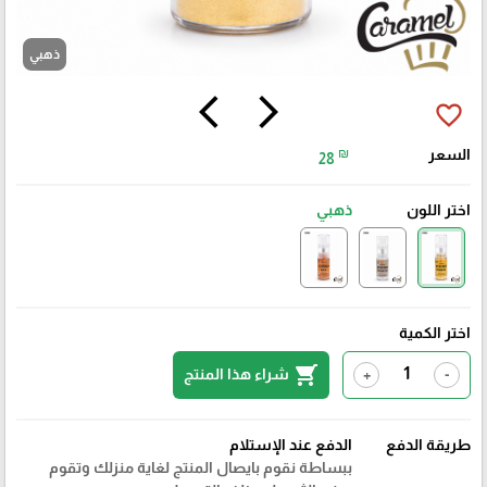
ذهبي
arrow_back_ios
arrow_forward_ios
favorite_border
السعر
₪
28
اختر اللون
ذهبي
اختر الكمية
shopping_cart
شراء هذا المنتج
+
-
طريقة الدفع
الدفع عند الإستلام
ببساطة نقوم بايصال المنتج لغاية منزلك وتقوم