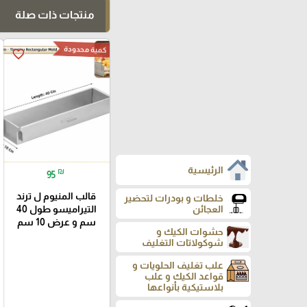
منتجات ذات صلة
كمية محدودة
favorite_border
الرئيسية
₪
95
قالب المنيوم ل ترند
خلطات و بودرات لتحضير
التيراميسو طول 40
العجائن
سم و عرض 10 سم
حشوات الكيك و
شوكولاتات التغليف
علب تغليف الحلويات و
قواعد الكيك و علب
بلاستيكية بأنواعها