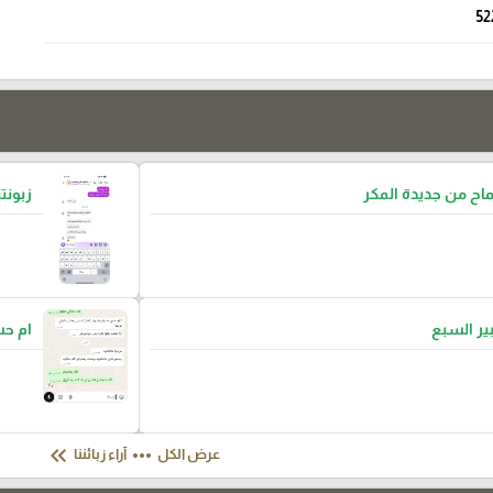
52
ح من جديدة المكر
زبونتن
بير السبع
ام ح
keyboard_double_arrow_left
more_horiz
عرض الكل
آراء زبائننا