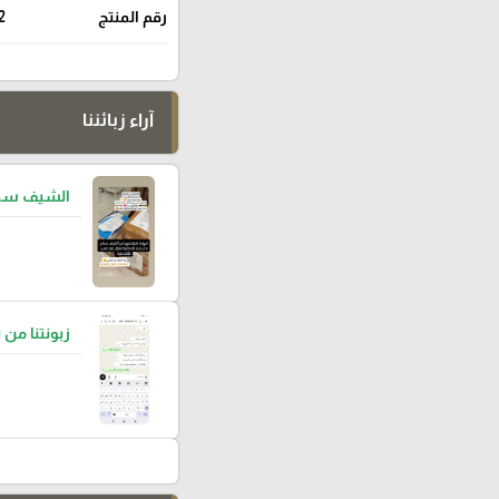
رقم المنتج
2
آراء زبائننا
الشيف سما
زبونتنا من 