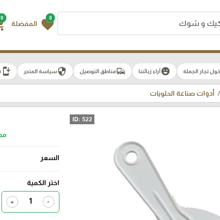
0
0
g_cart
favorite
المفضلة
install_mobile
security
commute
emoji_emotions
ول تجار الجملة
آراء زبائننا
مناطق التوصيل
سياسة المتجر
ت
أدوات صناعة الحلويات
مج
السعر
اختر الكمية
+
-