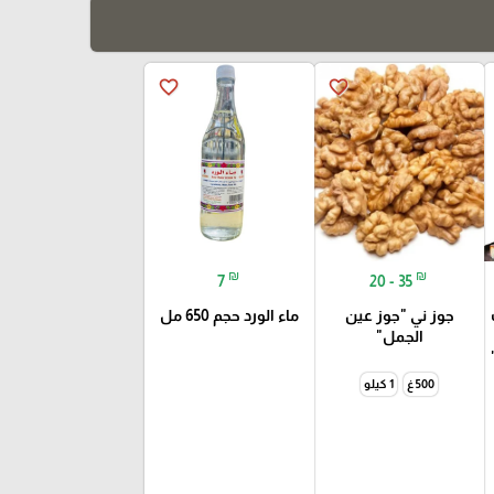
favorite_border
favorite_border
₪
₪
7
20 - 35
جوز ني "جوز عين
ماء الورد حجم 650 مل
الجمل"
500 غ
1 كيلو