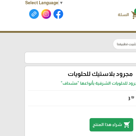
Select Language
▼
shoppin
السلة
ثبيت تطبيقنا
مجرود بلاستيك للحلويات
رود للحلويات الشرقية بأنواعها "مشحاف"
₪
3
shopping_cart
شراء هذا المنتج