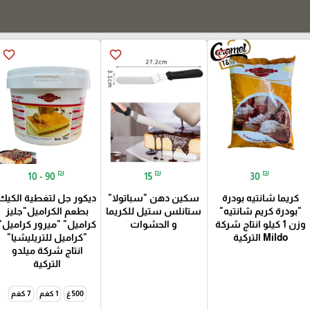
favorite_border
favorite_border
favorite_border
₪
₪
₪
10 - 90
15
30
كريما شانتيه بودرة
سكين دهن "سباتولا"
ديكور جل لتغطية الكيك
"بودرة كريم شانتيه"
ستانلس ستيل للكريما
بطعم الكراميل"جليز
وزن 1 كيلو انتاج شركة
و الحشوات
كراميل" "ميرور كراميل"
Mildo التركية
"كراميل للتريليشيا"
انتاج شركة ميلدو
التركية
500 غ
1 كغم
7 كغم