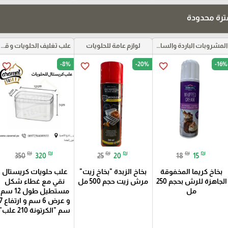
رة محدودة
المشروبات الباردة والساخنة ومركزات الموهيتو
لوازم عامة للحلويات
علب تغليف الحلويات و قواعد الكيك و علب بلاستيكية بأنواعها
-8%
-20%
-16%
favorite_border
favorite_border
favorite_border
₪
₪
₪
₪
₪
₪
350
320
25
20
18
15
بخاخ كريما المخفوقة
بخاخ الزبدة "بخاخ زيت"
علب حلويات كريستال
الجاهزة للرش بحجم 250
مرش زيت حجم 500 مل
نقي مع غطاء شكل
مل
مستطيل طول 12 سم
و عرض 6 سم و ارت
سم "الكرتونة 210 علب"