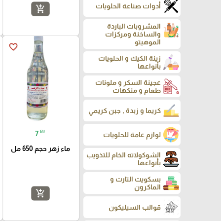
أدوات صناعة الحلويات
add_shopping_cart
المشروبات الباردة
والساخنة ومركزات
الموهيتو
favorite_border
زينة الكيك و الحلويات
بأنواعها
عجينة السكر و ملونات
طعام و منكهات
كريما و زبدة , جبن كريمي
₪
7
لوازم عامة للحلويات
ماء زهر حجم 650 مل
الشوكولاته الخام للتذويب
بأنواعها
بسكويت التارت و
الماكرون
add_shopping_cart
قوالب السيليكون