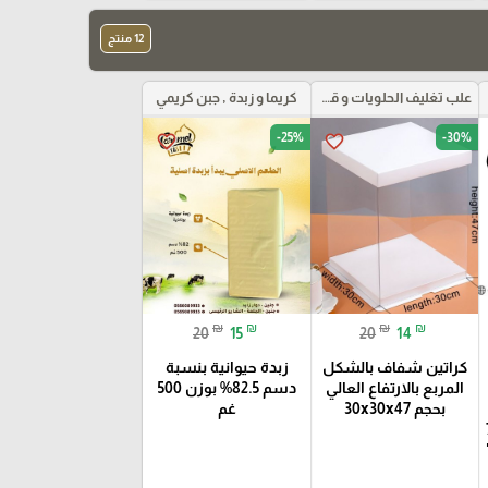
12 منتج
علب تغليف الحلويات و قواعد الكيك و علب بلاستيكية بأنواعها
كريما و زبدة , جبن كريمي
-25%
-30%
favorite_border
favorite_border
₪
₪
₪
₪
20
15
20
14
كراتين شفاف بالشكل
زبدة حيوانية بنسبة
المربع بالارتفاع العالي
دسم 82.5% بوزن 500
بحجم 30x30x47
غم
فاع 7