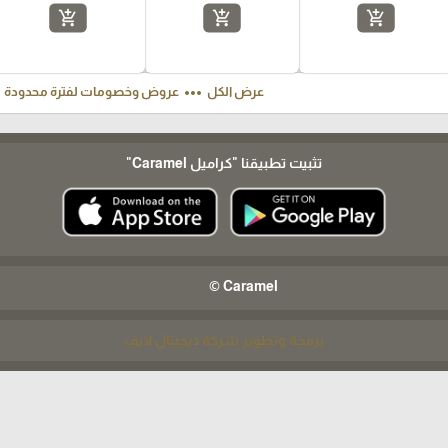
add_shopping_cart
add_shopping_cart
add_shopping_cart
ft
more_horiz
عرض الكل
عروض وخصومات لفترة محدودة
تثبيت تطبيقنا
"كراميل Caramel"
Caramel ©
برمجة وتطوير شركة ديجيتال لايف