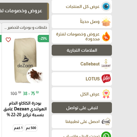
عرض كل المنتجات
عروض وخصومات لفت
وصل حديثاً
خلطات و بودرات لتحضير العجائن
عروض وخصومات لفترة
محدودة
-25%
favorite_border
العلامات التجارية
Callebaut
LOTUS
₪
₪
100
38 - 75
عرض الكل
بودرة الكاكاو الخام
لنبقى على تواصل
الهولندي Dezaan غامق
بنسبة تركيز 20-22 %
احصل على تطبيقنا
500 غم
1 كغم
تحدث الينا - واتساب