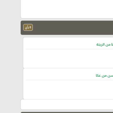
8 رأي
ا من الرينة
سن من عكا