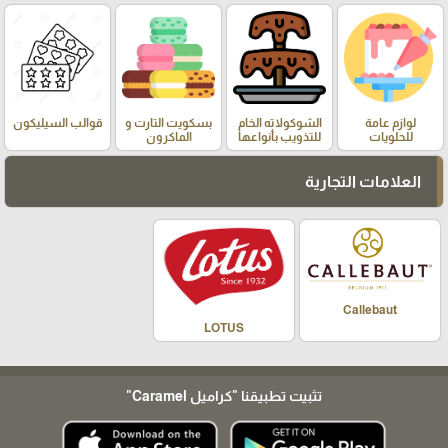
لوازم عامة
الشوكولاته الخام
بسكويت التارت و
قوالب السيليكون
للحلويات
للتذويب بأنواعها
الماكرون
العلامات التجارية
Callebaut
LOTUS
تثبيت تطبيقنا
"كراميل Caramel"