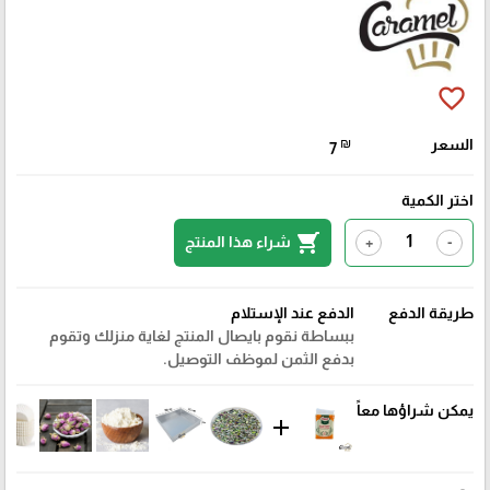
favorite_border
السعر
₪
7
اختر الكمية
shopping_cart
شراء هذا المنتج
+
-
طريقة الدفع
الدفع عند الإستلام
ببساطة نقوم بايصال المنتج لغاية منزلك وتقوم
بدفع الثمن لموظف التوصيل.
يمكن شراؤها معاً
add