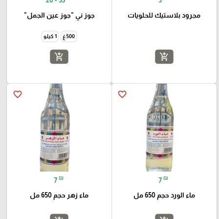
مجرود بلاستيك للحلويات
جوز ني "جوز عين الجمل"
500 غ
1 كيلو
add_shopping_cart
add_shopping_cart
favorite_border
favorite_border
₪
₪
7
7
ماء الورد حجم 650 مل
ماء زهر حجم 650 مل