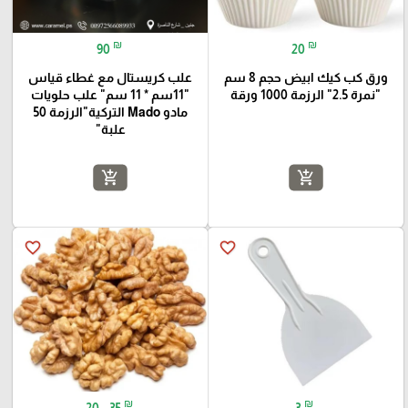
₪
₪
90
20
ورق كب كيك ابيض حجم 8 سم
علب كريستال مع غطاء قياس
"نمرة 2.5" الرزمة 1000 ورقة
"11سم * 11 سم" علب حلويات
مادو Mado التركية"الرزمة 50
علبة"
add_shopping_cart
add_shopping_cart
favorite_border
favorite_border
₪
₪
20 - 35
3