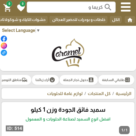
0
0
search
shopping_cart
favorite
home
الكل
خلطات و بودرات لتحضير العجائن
حشوات الكيك و شوكولاتات 
Select Language
▼
commute
emoji_emotions
account_box
ballot
طلباتي السابقة
دخول تجار الجملة
آراء زبائننا
مناطق التوصيل
الرئيسية
كل المنتجات
لوازم عامة للحلويات
سميد فائق الجودة وزن 1 كيلو
افضل انوع السميد لصناعة الحلويات و المعمول
1 / 1