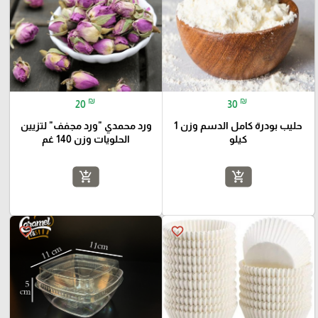
₪
₪
20
30
حليب بودرة كامل الدسم وزن 1
ورد محمدي "ورد مجفف" لتزيين
كيلو
الحلويات وزن 140 غم
add_shopping_cart
add_shopping_cart
favorite_border
favorite_border