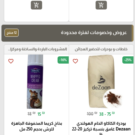
add_shopping_cart
add_shopping_cart
عروض وخصومات لفترة محدودة
12 منتج
خلطات و بودرات لتحضير العجائن
المشروبات الباردة والساخنة ومركزات الموهيتو
-16%
-25%
favorite_border
favorite_border
₪
₪
₪
₪
18
15
100
38 - 75
بودرة الكاكاو الخام الهولندي
بخاخ كريما المخفوقة الجاهزة
Dezaan غامق بنسبة تركيز 20-22
للرش بحجم 250 مل
%