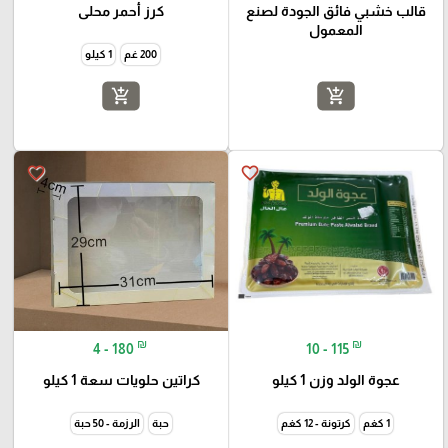
قالب خشبي فائق الجودة لصنع
كرز أحمر محلى
المعمول
200 غم
1 كيلو
add_shopping_cart
add_shopping_cart
favorite_border
favorite_border
₪
₪
4 - 180
10 - 115
عجوة الولد وزن 1 كيلو
كراتين حلويات سعة 1 كيلو
1 كغم
كرتونة - 12 كغم
حبة
الرزمة - 50 حبة