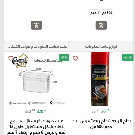
500 غم
1 كغم
add_shopping_cart
add_shopping_cart
لوازم عامة للحلويات
علب تغليف الحلويات و قواعد الكيك و علب بلاستيكية بأنواعها
-8%
-20%
favorite_border
favorite_border
₪
₪
₪
₪
350
320
25
20
بخاخ الزبدة "بخاخ زيت" مرش زيت
علب حلويات كريستال نقي مع
حجم 500 مل
غطاء شكل مستطيل طول 12
سم و عرض 6 سم و ارتفاع 7 سم