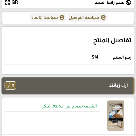
qr_code
public
نسخ رابط المنتج
QR
policy
policy
سياسة التوصيل
سياسة الإلغاء
تفاصيل المنتج
رقم المنتج
514
آراء زبائننا
8 رأي
الشيف سماح من جديدة المكر