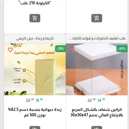
"الكرتونة 210 علب"
add_shopping_cart
add_shopping_cart
علب تغليف الحلويات و قواعد الكيك و علب بلاستيكية بأنواعها
كريما و زبدة , جبن كريمي
-25%
-30%
favorite_border
favorite_border
₪
₪
₪
₪
20
15
20
14
كراتين شفاف بالشكل المربع
زبدة حيوانية بنسبة دسم 82.5%
بالارتفاع العالي بحجم 30x30x47
بوزن 500 غم