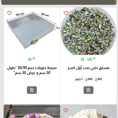
favorite_border
favorite_border
₪
₪
45
35 - 125
فستق حلبي نخب أول كسر
صينية حلويات حجم 30/30 "طول
30 سم و عرض 30 سم"
250 غ
500 غ
1 كيلو
add_shopping_cart
add_shopping_cart
favorite_border
favorite_border