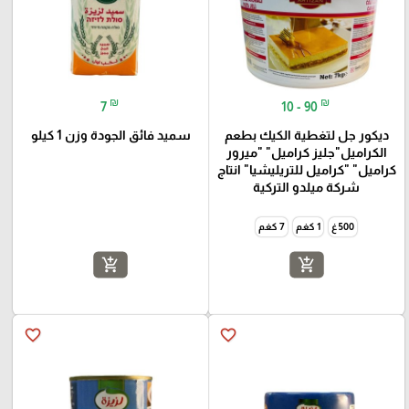
₪
₪
7
10 - 90
ديكور جل لتغطية الكيك بطعم
سميد فائق الجودة وزن 1 كيلو
الكراميل"جليز كراميل" "ميرور
كراميل" "كراميل للتريليشيا" انتاج
شركة ميلدو التركية
500 غ
1 كغم
7 كغم
add_shopping_cart
add_shopping_cart
favorite_border
favorite_border