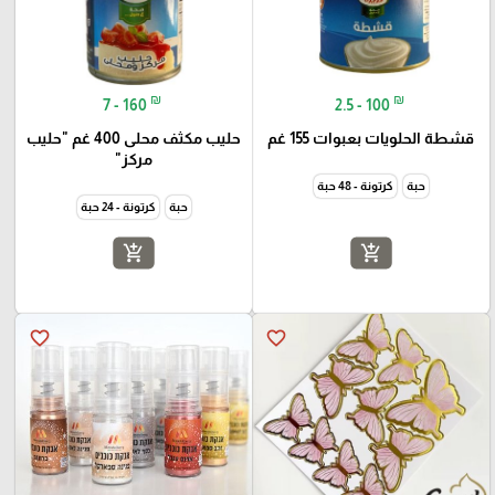
₪
₪
7 - 160
2.5 - 100
قشطة الحلويات بعبوات 155 غم
حليب مكثف محلى 400 غم "حليب
مركز"
حبة
كرتونة - 48 حبة
حبة
كرتونة - 24 حبة
add_shopping_cart
add_shopping_cart
favorite_border
favorite_border