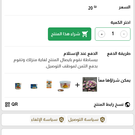
السعر
₪
20
اختر الكمية
shopping_cart
شراء هذا المنتج
+
-
طريقة الدفع
الدفع عند الإستلام
ببساطة نقوم بايصال المنتج لغاية منزلك وتقوم
بدفع الثمن لموظف التوصيل.
يمكن شراؤها معاً
add
qr_code
public
نسخ رابط المنتج
QR
policy
policy
سياسة التوصيل
سياسة الإلغاء