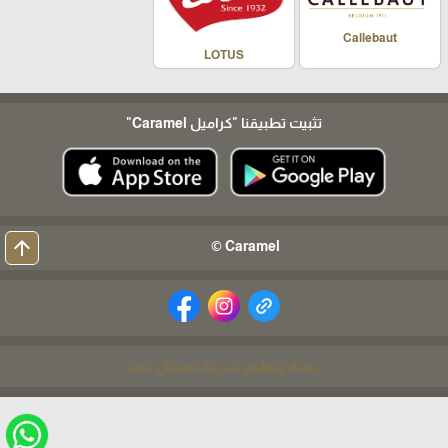
Callebaut
LOTUS
تثبيت تطبيقنا
"كراميل Caramel"
arrow_upward
Caramel ©
برمجة وتطوير شركة ديجيتال لايف