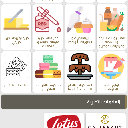
المشروبات الباردة
زينة الكيك و
عجينة السكر و
كريما و زبدة , جبن
والساخنة
الحلويات بأنواعها
ملونات طعام و
كريمي
ومركزات الموهيتو
منكهات
لوازم عامة
الشوكولاته الخام
بسكويت التارت و
قوالب السيليكون
للحلويات
للتذويب بأنواعها
الماكرون
العلامات التجارية