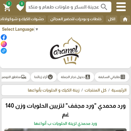
0
0
search
shopping_cart
favorite
home
الكل
خلطات و بودرات لتحضير العجائن
حشوات الكيك و شوكولاتات 
Select Language
▼
commute
emoji_emotions
account_box
ballot
طلباتي السابقة
دخول تجار الجملة
آراء زبائننا
مناطق التوصيل
الرئيسية
كل المنتجات
زينة الكيك و الحلويات بأنواعها
ورد محمدي "ورد مجفف" لتزيين الحلويات وزن 140
غم
ورد محمدي لزينة الحلويات ب أنواعها