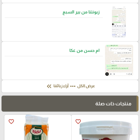
زبونتنا من بير السبع
ام حسن من عكا
keyboard_double_arrow_left
more_horiz
عرض الكل
آراء زبائننا
منتجات ذات صلة
favorite_border
favorite_border