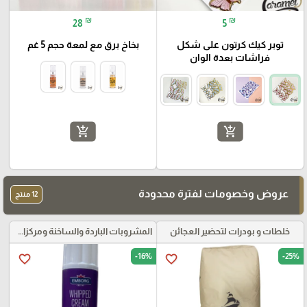
₪
₪
28
5
توبر كيك كرتون على شكل
بخاخ برق مع لمعة حجم 5 غم
فراشات بعدة الوان
add_shopping_cart
add_shopping_cart
عروض وخصومات لفترة محدودة
12 منتج
خلطات و بودرات لتحضير العجائن
المشروبات الباردة والساخنة ومركزات الموهيتو
-16%
-25%
favorite_border
favorite_border