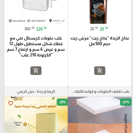
₪
₪
₪
₪
350
320
25
20
بخاخ الزبدة "بخاخ زيت" مرش زيت
علب حلويات كريستال نقي مع
حجم 500 مل
غطاء شكل مستطيل طول 12
سم و عرض 6 سم و ارتفاع 7 سم
"الكرتونة 210 علب"
add_shopping_cart
add_shopping_cart
علب تغليف الحلويات و قواعد الكيك و علب بلاستيكية بأنواعها
كريما و زبدة , جبن كريمي
-25%
-30%
favorite_border
favorite_border