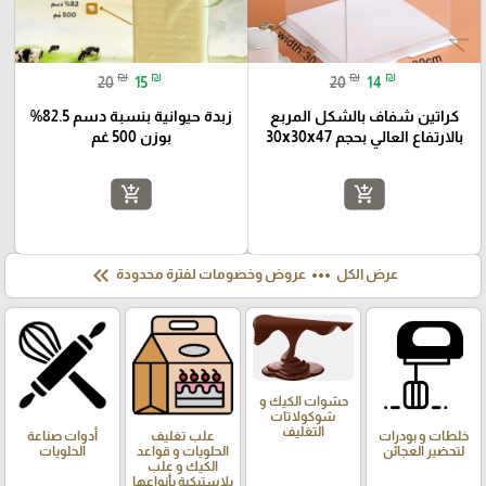
₪
₪
₪
₪
20
15
20
14
كراتين شفاف بالشكل المربع
زبدة حيوانية بنسبة دسم 82.5%
بالارتفاع العالي بحجم 30x30x47
بوزن 500 غم
add_shopping_cart
add_shopping_cart
keyboard_double_arrow_left
more_horiz
عرض الكل
عروض وخصومات لفترة محدودة
حشوات الكيك و
شوكولاتات
التغليف
خلطات و بودرات
علب تغليف
أدوات صناعة
لتحضير العجائن
الحلويات و قواعد
الحلويات
الكيك و علب
بلاستيكية بأنواعها