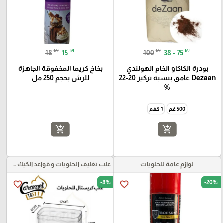
₪
₪
₪
₪
18
15
100
38 - 75
بودرة الكاكاو الخام الهولندي
بخاخ كريما المخفوقة الجاهزة
Dezaan غامق بنسبة تركيز 20-22
للرش بحجم 250 مل
%
500 غم
1 كغم
add_shopping_cart
add_shopping_cart
لوازم عامة للحلويات
علب تغليف الحلويات و قواعد الكيك و علب بلاستيكية بأنواعها
-8%
-20%
favorite_border
favorite_border