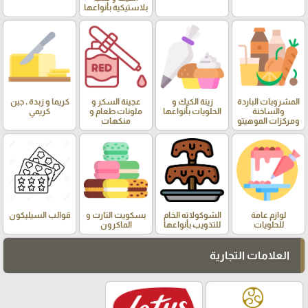
بلاستيكية بأنواعها
المشروبات الباردة
زينة الكيك و
عجينة السكر و
كريما و زبدة , جبن
والساخنة
الحلويات بأنواعها
ملونات طعام و
كريمي
ومركزات الموهيتو
منكهات
لوازم عامة
الشوكولاته الخام
بسكويت التارت و
قوالب السيليكون
للحلويات
للتذويب بأنواعها
الماكرون
العلامات التجارية