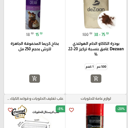
₪
₪
₪
₪
18
15
100
38 - 75
بودرة الكاكاو الخام الهولندي
بخاخ كريما المخفوقة الجاهزة
Dezaan غامق بنسبة تركيز 20-22
للرش بحجم 250 مل
%
500 غم
1 كغم
add_shopping_cart
add_shopping_cart
لوازم عامة للحلويات
علب تغليف الحلويات و قواعد الكيك و علب بلاستيكية بأنواعها
-8%
-20%
favorite_border
favorite_border