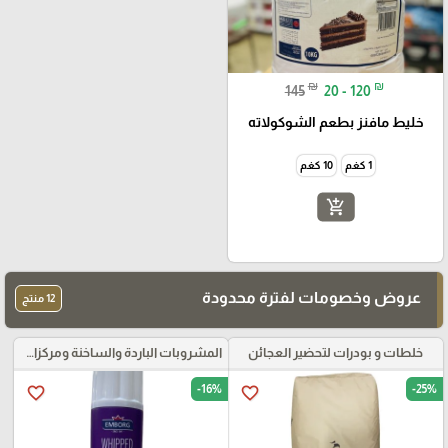
₪
₪
145
20 - 120
خليط مافنز بطعم الشوكولاته
1 كغم
10 كغم
add_shopping_cart
عروض وخصومات لفترة محدودة
12 منتج
خلطات و بودرات لتحضير العجائن
المشروبات الباردة والساخنة ومركزات الموهيتو
-16%
-25%
favorite_border
favorite_border