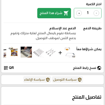
اختر الكمية
shopping_cart
شراء هذا المنتج
+
-
طريقة الدفع
الدفع عند الإستلام
ببساطة نقوم بايصال المنتج لغاية منزلك وتقوم
بدفع الثمن لموظف التوصيل.
يمكن شراؤها معاً
add
qr_code
public
نسخ رابط المنتج
QR
policy
policy
سياسة التوصيل
سياسة الإلغاء
تفاصيل المنتج