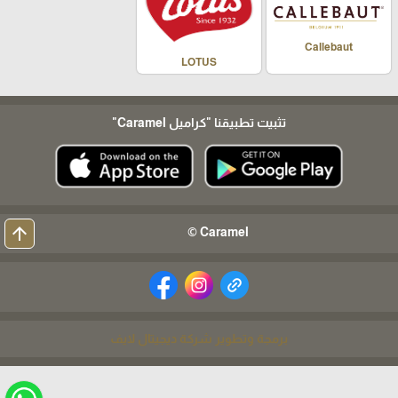
Callebaut
LOTUS
تثبيت تطبيقنا
"كراميل Caramel"
arrow_upward
Caramel ©
برمجة وتطوير شركة ديجيتال لايف