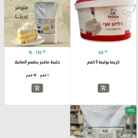
₪
₪
15 - 110
60
كريما بوليفا 5 كغم
خليط مافنز بطعم الفانيلا
1 كغم
10 كغم
add_shopping_cart
add_shopping_cart
-17%
favorite_border