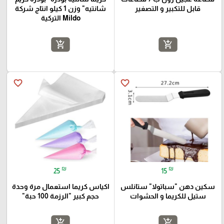
قابل للتكبير و التصغير
شانتيه" وزن 1 كيلو انتاج شركة
Mildo التركية
add_shopping_cart
add_shopping_cart
favorite_border
favorite_border
₪
₪
25
15
سكين دهن "سباتولا" ستانلس
اكياس كريما استعمال مرة وحدة
ستيل للكريما و الحشوات
حجم كبير "الرزمة 100 حبة"
add_shopping_cart
add_shopping_cart