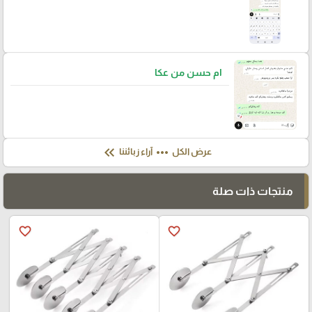
ام حسن من عكا
keyboard_double_arrow_left
more_horiz
عرض الكل
آراء زبائننا
منتجات ذات صلة
favorite_border
favorite_border