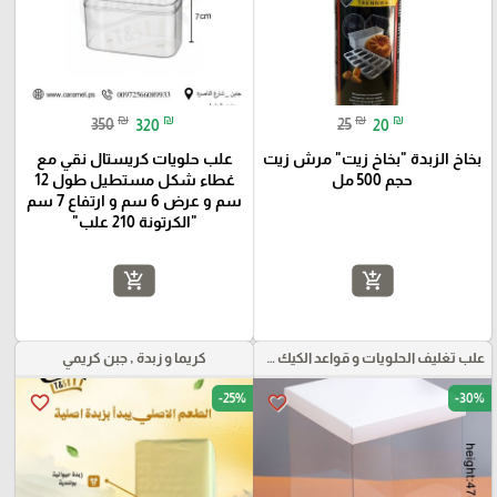
₪
₪
₪
₪
350
320
25
20
بخاخ الزبدة "بخاخ زيت" مرش زيت
علب حلويات كريستال نقي مع
حجم 500 مل
غطاء شكل مستطيل طول 12
سم و عرض 6 سم و ارتفاع 7 سم
"الكرتونة 210 علب"
add_shopping_cart
add_shopping_cart
علب تغليف الحلويات و قواعد الكيك و علب بلاستيكية بأنواعها
كريما و زبدة , جبن كريمي
-25%
-30%
favorite_border
favorite_border