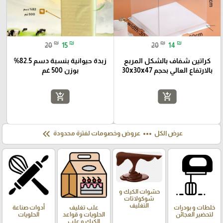
₪
₪
₪
₪
20
15
20
14
كراتين شفاف بالشكل المربع
زبدة حيوانية بنسبة دسم 82.5%
بالارتفاع العالي بحجم 30x30x47
بوزن 500 غم
add_shopping_cart
add_shopping_cart
keyboard_double_arrow_left
more_horiz
عرض الكل
عروض وخصومات لفترة محدودة
حشوات الكيك و
شوكولاتات
التغليف
خلطات و بودرات
علب تغليف
أدوات صناعة
لتحضير العجائن
الحلويات و قواعد
الحلويات
الكيك و علب