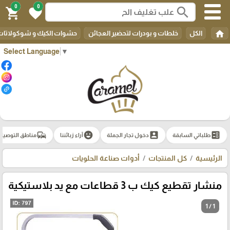
0
0
search
shopping_cart
favorite
home
الكل
خلطات و بودرات لتحضير العجائن
حشوات الكيك و شوكولاتات 
Select Language
▼
commute
emoji_emotions
account_box
ballot
طلباتي السابقة
دخول تجار الجملة
آراء زبائننا
مناطق التوصيل
الرئيسية
كل المنتجات
أدوات صناعة الحلويات
منشار تقطيع كيك ب 3 قطاعات مع يد بلاستيكية
1 / 1