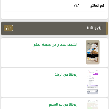
رقم المنتج
797
آراء زبائننا
8 رأي
الشيف سماح من جديدة المكر
زبونتنا من الرينة
زبونتنا من بير السبع