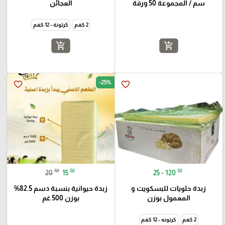
سم / المجموعة 50 ورقة
العجائن
2 كغم
كرتونة - 12 كغم
add_shopping_cart
add_shopping_cart
-25%
favorite_border
favorite_border
₪
₪
₪
20
15
25 - 120
زبدة حلويات للبسكويت و
زبدة حيوانية بنسبة دسم 82.5%
المعمول بوزن
بوزن 500 غم
2 كغم
كرتونه - 12 كغم