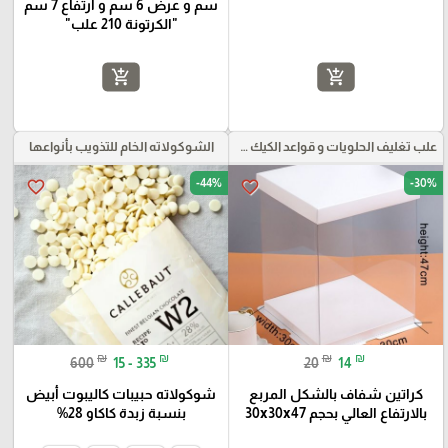
سم و عرض 6 سم و ارتفاع 7 سم
"الكرتونة 210 علب"
add_shopping_cart
add_shopping_cart
علب تغليف الحلويات و قواعد الكيك و علب بلاستيكية بأنواعها
الشوكولاته الخام للتذويب بأنواعها
-44%
-30%
favorite_border
favorite_border
₪
₪
₪
₪
600
15 - 335
20
14
كراتين شفاف بالشكل المربع
شوكولاته حبيبات كاليبوت أبيض
بالارتفاع العالي بحجم 30x30x47
بنسبة زبدة كاكاو 28%