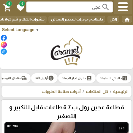
0
0
search
shopping_cart
favorite
home
الكل
خلطات و بودرات لتحضير العجائن
حشوات الكيك و شوكولاتات 
Select Language
▼
commute
emoji_emotions
account_box
ballot
طلباتي السابقة
دخول تجار الجملة
آراء زبائننا
مناطق التوصيل
الرئيسية
كل المنتجات
أدوات صناعة الحلويات
قطاعة عجين رول ب 7 قطاعات قابل للتكبير و
التصغير
1 / 1