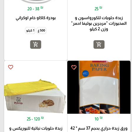
₪
₪
20 - 38
25
زبدة حلويات للكورواسون و
بودرة كاكاو خام اوكراني
المخبوزات "مرجرين بوليفا احمر"
وزن 2 كيلو
500 غ
1 كيلو
add_shopping_cart
add_shopping_cart
favorite_border
favorite_border
₪
₪
25 - 120
10
ورق زبدة حراري بحجم 37 سم * 42
زبدة حلويات نباتية للبوريكس و