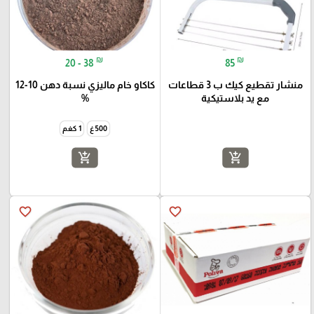
₪
₪
20 - 38
85
منشار تقطيع كيك ب 3 قطاعات
كاكاو خام ماليزي نسبة دهن 10-12
مع يد بلاستيكية
%
500 غ
1 كغم
add_shopping_cart
add_shopping_cart
favorite_border
favorite_border