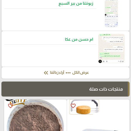
زبونتنا من بير السبع
ام حسن من عكا
keyboard_double_arrow_left
more_horiz
عرض الكل
آراء زبائننا
منتجات ذات صلة
favorite_border
favorite_border