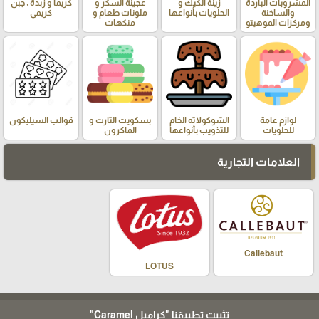
المشروبات الباردة
زينة الكيك و
عجينة السكر و
كريما و زبدة , جبن
والساخنة
الحلويات بأنواعها
ملونات طعام و
كريمي
ومركزات الموهيتو
منكهات
لوازم عامة
الشوكولاته الخام
بسكويت التارت و
قوالب السيليكون
للحلويات
للتذويب بأنواعها
الماكرون
العلامات التجارية
Callebaut
LOTUS
تثبيت تطبيقنا
"كراميل Caramel"