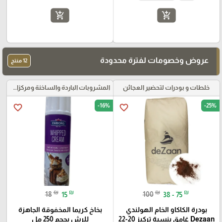
add_shopping_cart
add_shopping_cart
عروض وخصومات لفترة محدودة
12 منتج
خلطات و بودرات لتحضير العجائن
المشروبات الباردة والساخنة ومركزات الموهيتو
-16%
-25%
favorite_border
favorite_border
₪
₪
₪
₪
18
15
100
38 - 75
بودرة الكاكاو الخام الهولندي
بخاخ كريما المخفوقة الجاهزة
Dezaan غامق بنسبة تركيز 20-22
للرش بحجم 250 مل