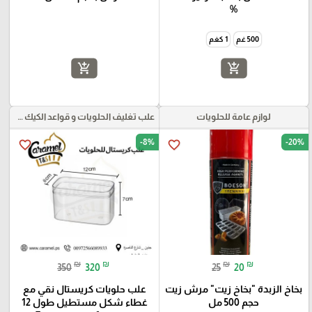
%
500 غم
1 كغم
add_shopping_cart
add_shopping_cart
لوازم عامة للحلويات
علب تغليف الحلويات و قواعد الكيك و علب بلاستيكية بأنواعها
-8%
-20%
favorite_border
favorite_border
₪
₪
₪
₪
350
320
25
20
بخاخ الزبدة "بخاخ زيت" مرش زيت
علب حلويات كريستال نقي مع
حجم 500 مل
غطاء شكل مستطيل طول 12