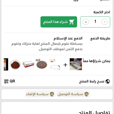
اختر الكمية
shopping_cart
شراء هذا المنتج
+
-
طريقة الدفع
الدفع عند الإستلام
ببساطة نقوم بايصال المنتج لغاية منزلك وتقوم
بدفع الثمن لموظف التوصيل.
يمكن شراؤها معاً
add
qr_code
public
نسخ رابط المنتج
QR
policy
policy
سياسة التوصيل
سياسة الإلغاء
تفاصيل المنتج