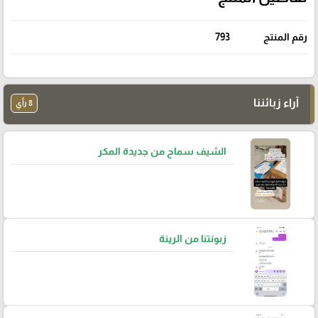
رقم المنتج
793
آراء زبائننا
8 رأي
الشيف سماح من جديدة المكر
زبونتنا من الرينة