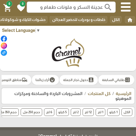
0
0
search
shopping_cart
favorite
home
الكل
خلطات و بودرات لتحضير العجائن
حشوات الكيك و شوكولاتات 
Select Language
▼
commute
emoji_emotions
account_box
ballot
طلباتي السابقة
دخول تجار الجملة
آراء زبائننا
مناطق التوصيل
الرئيسية
كل المنتجات
المشروبات الباردة والساخنة ومركزات
الموهيتو
الكل
1 كيلو
1 لتر
12 لتر
2 لتر
5 كيلو
6 لتر
حجم 250 مل
حجم 350 مل