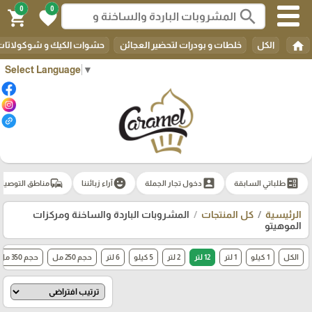
0
0
search
shopping_cart
favorite
home
الكل
خلطات و بودرات لتحضير العجائن
حشوات الكيك و شوكولاتات 
Select Language
▼
commute
emoji_emotions
account_box
ballot
طلباتي السابقة
دخول تجار الجملة
آراء زبائننا
مناطق التوصيل
الرئيسية
كل المنتجات
المشروبات الباردة والساخنة ومركزات
الموهيتو
الكل
1 كيلو
1 لتر
12 لتر
2 لتر
5 كيلو
6 لتر
حجم 250 مل
حجم 350 مل