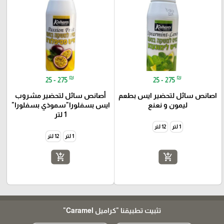
₪
₪
25 - 275
25 - 275
اصانص سائل لتحضير ايس بطعم
أصانص سائل لتحضير مشروب
ليمون و نعنع
ايس بسفلورا"سموذي بسفلورا"
1 لتر
1 لتر
12 لتر
1 لتر
12 لتر
add_shopping_cart
add_shopping_cart
تثبيت تطبيقنا
"كراميل Caramel"