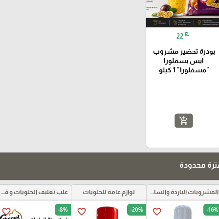
₪
22
بودرة تحضير مشروب
ايس بسفلورا
"مسفلورا" 1 كيلو
add_shopping_cart
رة محدودة
المشروبات الباردة والساخنة ومركزات الموهيتو
لوازم عامة للحلويات
علب تغليف الحلويات و قواعد الكيك و علب بلاستيكية بأنواعها
-8%
-20%
-16%
favorite_border
favorite_border
favorite_border