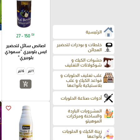
الرئيسية
₪
27 - 150
خلطات و بودرات لتحضير
اصانص سائل لتحضير
العجائن
ايس بلوبيري "سموذي
بلوبيري"
حشوات الكيك و
شوكولاتات التغليف
1 لتر
6 لتر
علب تغليف الحلويات و
قواعد الكيك و علب
add_shopping_cart
بلاستيكية بأنواعها
أدوات صناعة الحلويات
favorite_border
المشروبات الباردة
والساخنة ومركزات
الموهيتو
زينة الكيك و الحلويات
بأنواعها