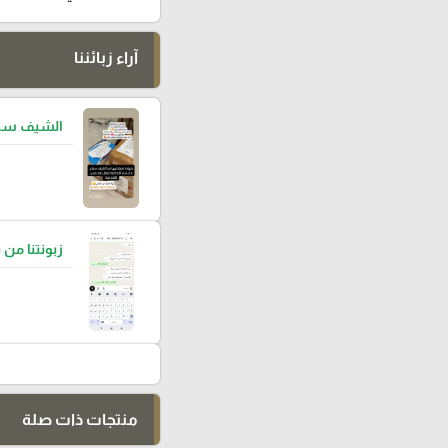
آراء زبائننا
الشيف سما
زبونتنا من 
منتجات ذات صلة