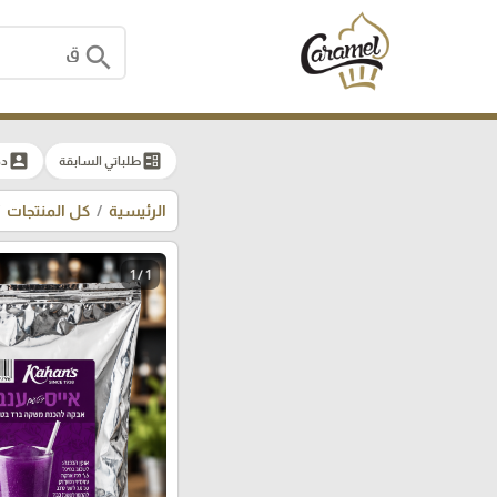
search
account_box
ballot
طلباتي السابقة
دخ
الرئيسية
كل المنتجات
1 / 1