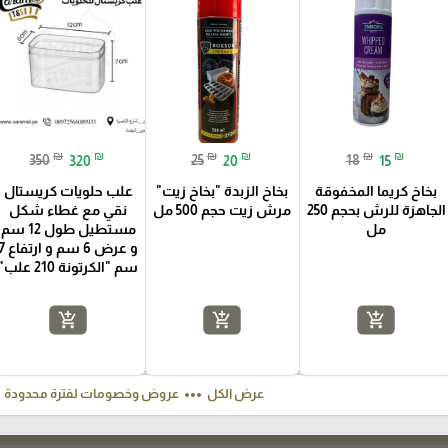
₪
₪
₪
₪
₪
₪
350
320
25
20
18
15
بخاخ كريما المخفوقة
بخاخ الزبدة "بخاخ زيت"
علب حلويات كريستال
الجاهزة للرش بحجم 250
مرش زيت حجم 500 مل
نقي مع غطاء شكل
مل
مستطيل طول 12 سم
و عرض 6 سم و ارت
سم "الكرتونة 210 علب"
add_shopping_cart
add_shopping_cart
add_shopping_cart
ft
more_horiz
عرض الكل
عروض وخصومات لفترة محدودة