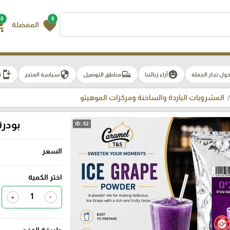
0
0
g_cart
favorite
المفضلة
install_mobile
security
commute
emoji_emotions
ول تجار الجملة
آراء زبائننا
مناطق التوصيل
سياسة المتجر
ت
المشروبات الباردة والساخنة ومركزات الموهيتو
بودرة 
السعر
اختر الكمية
+
-
طريقة الدفع