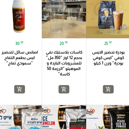
₪
₪
₪
30
20
25
بودرة تحضير الايس
كاسات بلاستيك نقي
اصانص سائل لتحضير
كوفي "ايس كوفي
بحجم 12 اوز "350 مل"
ايس بطعم التفاح
بودرة" وزن 1 كيلو
للمشروبات الباردة و
"سموذي تفاح"
الموهيتو "الرزمة 50
كاسة"
add_shopping_cart
add_shopping_cart
add_shopping_cart
favorite_border
favorite_border
favorite_border