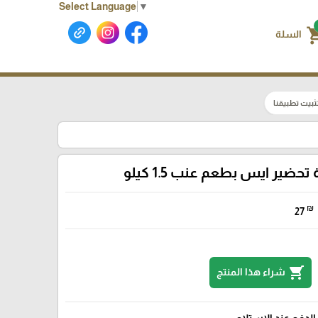
Select Language
▼
shoppin
السلة
ثبيت تطبيقنا
تحضير ايس بطعم عنب 1.5 كيلو
₪
27
shopping_cart
شراء هذا المنتج
الدفع عند الإستلام