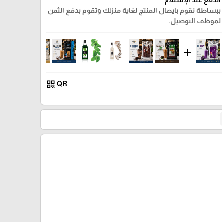
ببساطة نقوم بايصال المنتج لغاية منزلك وتقوم بدفع الثمن
لموظف التوصيل.
add
qr_code
QR