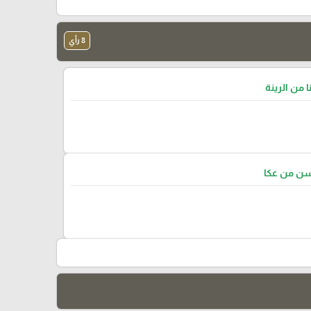
8 رأي
ا من الرينة
سن من عكا