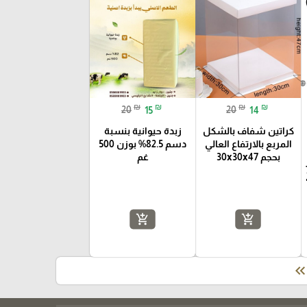
₪
₪
₪
₪
20
15
20
14
كراتين شفاف بالشكل
زبدة حيوانية بنسبة
المربع بالارتفاع العالي
دسم 82.5% بوزن 500
بحجم 30x30x47
غم
فاع 7
add_shopping_cart
add_shopping_cart
keyboard_double_arrow_le