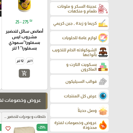
عجينة السكر و ملونات
طعام و منكهات
₪
25 - 275
كريما و زبدة , جبن كريمي
أصانص سائل لتحضير
مشروب ايس
لوازم عامة للحلويات
بسفلورا"سموذي
بسفلورا" 1 لتر
الشوكولاته الخام للتذويب
بأنواعها
1 لتر
12 لتر
بسكويت التارت و
الماكرون
add_shopping_cart
قوالب السيليكون
عرض كل المنتجات
عروض وخصومات لفت
وصل حديثاً
خلطات و بودرات لتحضير العجائن
عروض وخصومات لفترة
محدودة
-25%
favorite_border