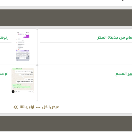
ح من جديدة المكر
زبونتن
بير السبع
ام ح
keyboard_double_arrow_left
more_horiz
عرض الكل
آراء زبائننا