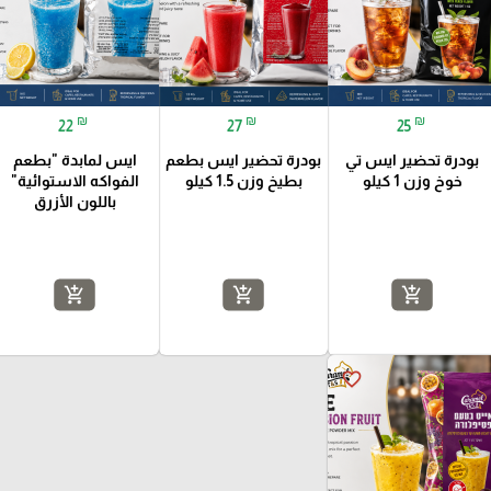
₪
₪
₪
22
27
25
بودرة تحضير ايس تي
بودرة تحضير ايس بطعم
ايس لمابدة "بطعم
خوخ وزن 1 كيلو
بطيخ وزن 1.5 كيلو
الفواكه الاستوائية"
باللون الأزرق
add_shopping_cart
add_shopping_cart
add_shopping_cart
favorite_border