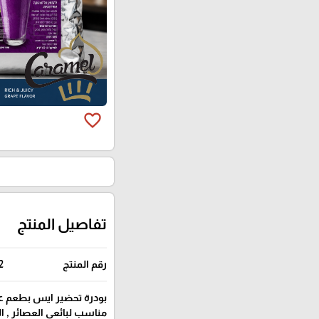
favorite_border
تفاصيل المنتج
رقم المنتج
2
بودرة تحضير ايس بطعم عنب
مناسب لبائعي العصائر ,