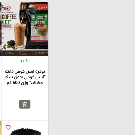
حصري
favorite_border
₪
32
بودرة ايس كوفي دايت
"ايس كوفي بدون سكر
مضاف" وزن 600 غم
add_shopping_cart
favorite_border