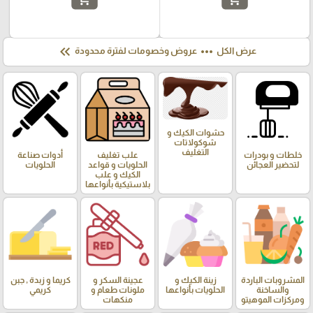
keyboard_double_arrow_left
more_horiz
عرض الكل
عروض وخصومات لفترة محدودة
حشوات الكيك و
شوكولاتات
التغليف
خلطات و بودرات
علب تغليف
أدوات صناعة
لتحضير العجائن
الحلويات و قواعد
الحلويات
الكيك و علب
بلاستيكية بأنواعها
المشروبات الباردة
زينة الكيك و
عجينة السكر و
كريما و زبدة , جبن
والساخنة
الحلويات بأنواعها
ملونات طعام و
كريمي
ومركزات الموهيتو
منكهات