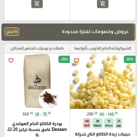
add_shopping_cart
add_shopping_cart
عروض وخصومات لفترة محدودة
13 منتج
الشوكولاته الخام للتذويب بأنواعها
خلطات و بودرات لتحضير العجائن
-25%
-50%
favorite_border
favorite_border
₪
₪
₪
₪
100
38 - 75
290
40 - 145
07
39
11
21
بودرة الكاكاو الخام الهولندي
يوم
ساعة
دقيقة
ثانية
Dezaan غامق بنسبة تركيز 20-22
حبيبات زبدة الكاكاو انتاج شركة
%