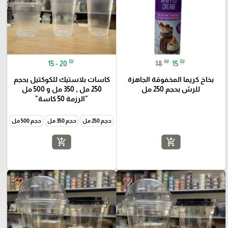
₪
₪
₪
15 - 20
18
15
بخاخ كريما المخفوقة الجاهزة
كاسات بلاستيك للكوكتيل بحجم
للرش بحجم 250 مل
250 مل , 350 مل و 500 مل
"الرزمة 50 كاسة"
حجم 250 مل
حجم 350 مل
حجم 500 مل
add_shopping_cart
add_shopping_cart
favorite_border
favorite_border