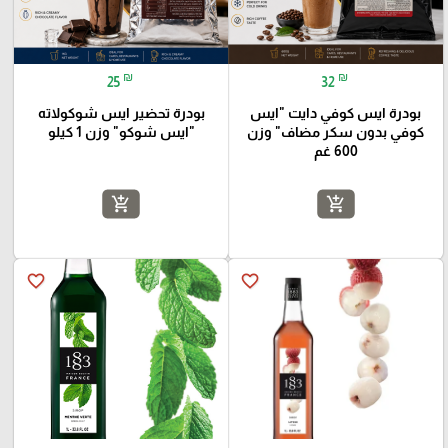
₪
₪
25
32
بودرة ايس كوفي دايت "ايس
بودرة تحضير ايس شوكولاته
كوفي بدون سكر مضاف" وزن
"ايس شوكو" وزن 1 كيلو
600 غم
add_shopping_cart
add_shopping_cart
favorite_border
favorite_border