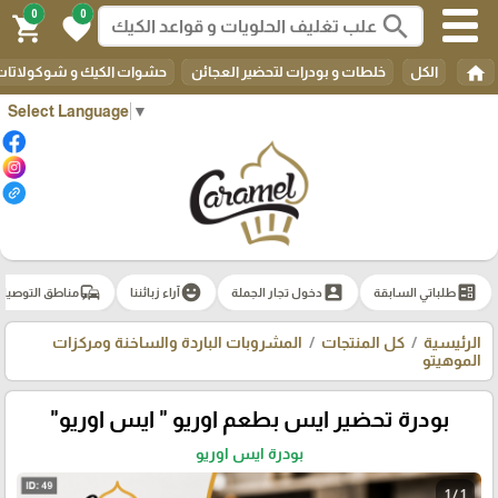
0
0
search
shopping_cart
favorite
home
الكل
خلطات و بودرات لتحضير العجائن
حشوات الكيك و شوكولاتات 
Select Language
▼
commute
emoji_emotions
account_box
ballot
طلباتي السابقة
دخول تجار الجملة
آراء زبائننا
مناطق التوصيل
الرئيسية
كل المنتجات
المشروبات الباردة والساخنة ومركزات
الموهيتو
بودرة تحضير ايس بطعم اوريو " ايس اوريو"
بودرة ايس اوريو
1 / 1