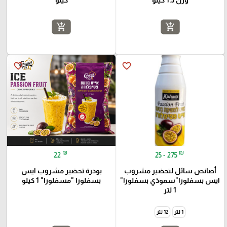
وزن 1.5 كيلو
كيلو
add_shopping_cart
add_shopping_cart
favorite_border
favorite_border
₪
₪
22
25 - 275
أصانص سائل لتحضير مشروب
بودرة تحضير مشروب ايس
ايس بسفلورا"سموذي بسفلورا"
بسفلورا "مسفلورا" 1 كيلو
1 لتر
1 لتر
12 لتر