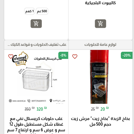
كاليبوت البلجيكية
500 غم
1 كغم
add_shopping_cart
add_shopping_cart
لوازم عامة للحلويات
علب تغليف الحلويات و قواعد الكيك و علب بلاستيكية بأنواعها
-8%
-20%
favorite_border
favorite_border
₪
₪
₪
₪
350
320
25
20
بخاخ الزبدة "بخاخ زيت" مرش زيت
علب حلويات كريستال نقي مع
حجم 500 مل
غطاء شكل مستطيل طول 12
سم و عرض 6 سم و ارتفاع 7 سم