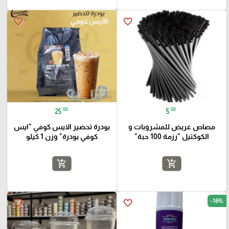
favorite_border
favorite_border
₪
₪
25
5
مصاص عريض للمشروبات و
بودرة تحضير الايس كوفي "ايس
الكوكتيل "رزمة 100 حبة"
كوفي بودرة" وزن 1 كيلو
add_shopping_cart
add_shopping_cart
-16%
favorite_border
favorite_border