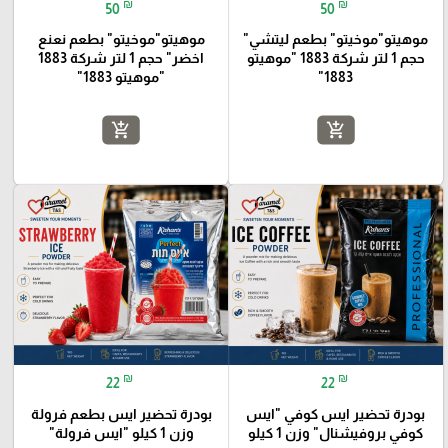
₪
₪
50
50
موهيتو"موخيتو" بطعم ليتشي"
موهيتو"موخيتو" بطعم نعنع
حجم 1 لتر شركة 1883 "موهيتو
اخضر" حجم 1 لتر شركة 1883
1883"
"موهيتو 1883"
add_shopping_cart
add_shopping_cart
favorite_border
favorite_border
₪
₪
22
22
بودرة تحضير ايس كوفي "ايس
بودرة تحضير ايس بطعم فرولة
كوفي بروفيشنال" وزن 1 كيلو
وزن 1 كيلو "ايس فرولة"