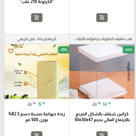
"الكرتونة 210 علب"
add_shopping_cart
add_shopping_cart
علب تغليف الحلويات و قواعد الكيك و علب بلاستيكية بأنواعها
كريما و زبدة , جبن كريمي
-25%
-30%
favorite_border
favorite_border
₪
₪
₪
₪
20
15
20
14
كراتين شفاف بالشكل المربع
زبدة حيوانية بنسبة دسم 82.5%
بالارتفاع العالي بحجم 30x30x47
بوزن 500 غم
add_shopping_cart
add_shopping_cart