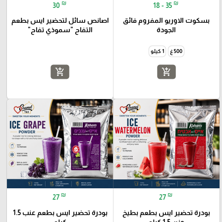
₪
₪
30
18 - 35
بسكوت الاوريو المفروم فائق
اصانص سائل لتحضير ايس بطعم
الجودة
التفاح "سموذي تفاح"
500 غ
1 كيلو
add_shopping_cart
add_shopping_cart
favorite_border
favorite_border
₪
₪
27
27
بودرة تحضير ايس بطعم بطيخ
بودرة تحضير ايس بطعم عنب 1.5