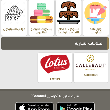
لوازم عامة
الشوكولاته الخام
بسكويت التارت و
قوالب السيليكون
للحلويات
للتذويب بأنواعها
الماكرون
العلامات التجارية
Callebaut
LOTUS
تثبيت تطبيقنا
"كراميل Caramel"