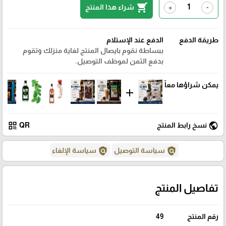
shopping_cart
شراء هذا المنتج
+
-
طريقة الدفع
الدفع عند الإستلام
ببساطة نقوم بايصال المنتج لغاية منزلك وتقوم
بدفع الثمن لموظف التوصيل.
يمكن شراؤها معاً
add
qr_code
public
نسخ رابط المنتج
QR
policy
policy
سياسة التوصيل
سياسة الإلغاء
تفاصيل المنتج
رقم المنتج
49