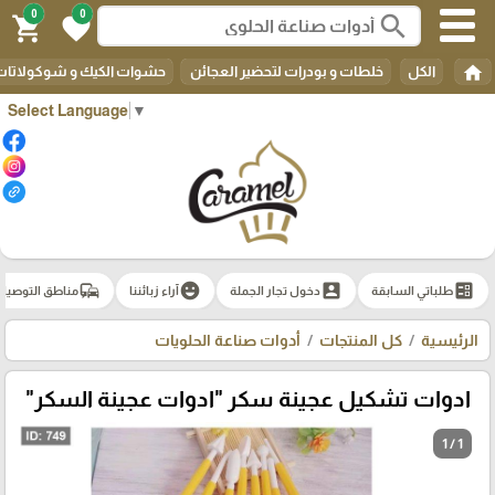
0
0
search
shopping_cart
favorite
home
الكل
خلطات و بودرات لتحضير العجائن
حشوات الكيك و شوكولاتات 
Select Language
▼
commute
emoji_emotions
account_box
ballot
طلباتي السابقة
دخول تجار الجملة
آراء زبائننا
مناطق التوصيل
الرئيسية
كل المنتجات
أدوات صناعة الحلويات
ادوات تشكيل عجينة سكر "ادوات عجينة السكر"
1 / 1