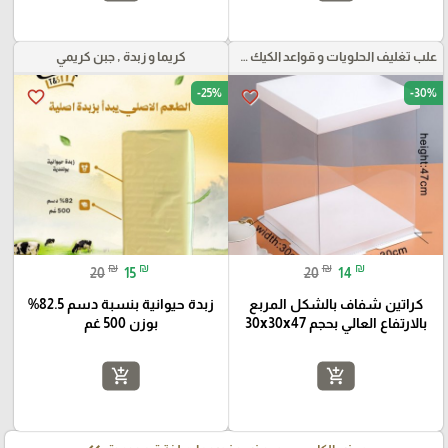
علب تغليف الحلويات و قواعد الكيك و علب بلاستيكية بأنواعها
كريما و زبدة , جبن كريمي
-25%
-30%
favorite_border
favorite_border
₪
₪
₪
₪
20
15
20
14
كراتين شفاف بالشكل المربع
زبدة حيوانية بنسبة دسم 82.5%
بالارتفاع العالي بحجم 30x30x47
بوزن 500 غم
add_shopping_cart
add_shopping_cart