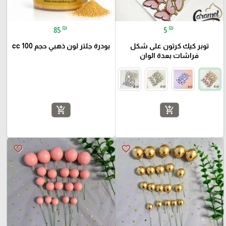
₪
₪
85
5
توبر كيك كرتون على شكل
بودرة جلتر لون ذهبي حجم 100 cc
فراشات بعدة الوان
add_shopping_cart
add_shopping_cart
favorite_border
favorite_border