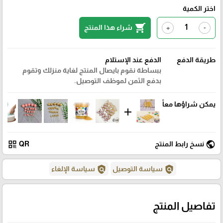
اختر الكمية
shopping_cart
شراء هذا المنتج
+
-
طريقة الدفع
الدفع عند الإستلام
ببساطة نقوم بايصال المنتج لغاية منزلك وتقوم
بدفع الثمن لموظف التوصيل.
يمكن شراؤها معاً
add
qr_code
public
نسخ رابط المنتج
QR
policy
policy
سياسة التوصيل
سياسة الإلغاء
تفاصيل المنتج