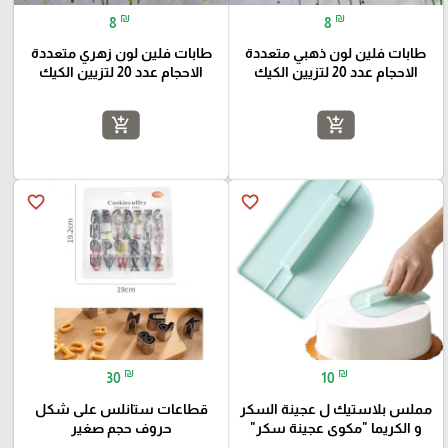
₪
₪
8
8
طابات فلين لون ذهبي متعددة
طابات فلين لون زهري متعددة
الاحجام عدد 20 لتزيين الكيك
الاحجام عدد 20 لتزيين الكيك
add_shopping_cart
add_shopping_cart
favorite_border
favorite_border
₪
₪
30
10
مملس بلاستيك ل عجينة السكر
قطاعات ستانلس على شكل
و الكريما "مكوى عجينة سكر"
حروف حجم صغير