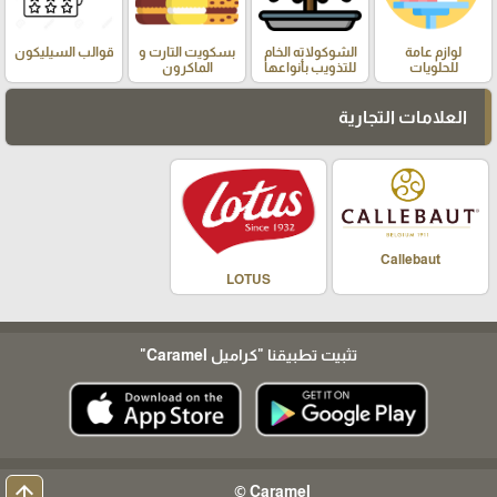
لوازم عامة
الشوكولاته الخام
بسكويت التارت و
قوالب السيليكون
للحلويات
للتذويب بأنواعها
الماكرون
العلامات التجارية
Callebaut
LOTUS
تثبيت تطبيقنا
"كراميل Caramel"
arrow_upward
Caramel ©