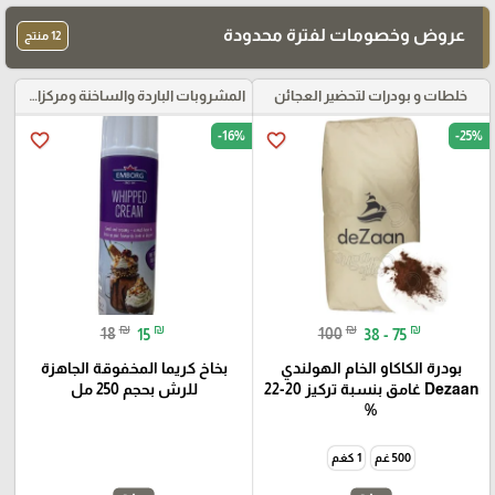
عروض وخصومات لفترة محدودة
12 منتج
خلطات و بودرات لتحضير العجائن
المشروبات الباردة والساخنة ومركزات الموهيتو
-16%
-25%
favorite_border
favorite_border
₪
₪
₪
₪
18
15
100
38 - 75
بودرة الكاكاو الخام الهولندي
بخاخ كريما المخفوقة الجاهزة
Dezaan غامق بنسبة تركيز 20-22
للرش بحجم 250 مل
%
500 غم
1 كغم