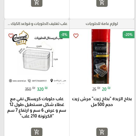
add_shopping_cart
add_shopping_cart
لوازم عامة للحلويات
علب تغليف الحلويات و قواعد الكيك و علب بلاستيكية بأنواعها
-8%
-20%
favorite_border
favorite_border
₪
₪
₪
₪
350
320
25
20
بخاخ الزبدة "بخاخ زيت" مرش زيت
علب حلويات كريستال نقي مع
حجم 500 مل
غطاء شكل مستطيل طول 12
سم و عرض 6 سم و ارتفاع 7 سم
"الكرتونة 210 علب"
add_shopping_cart
add_shopping_cart