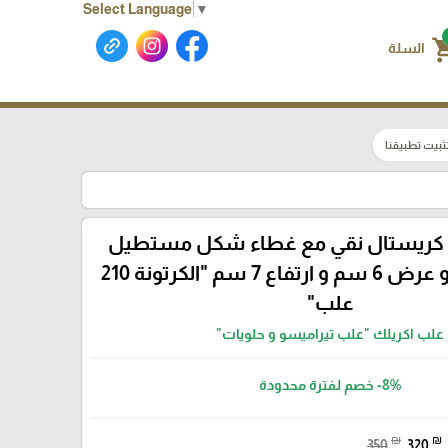
Select Language
▼
shoppin
السلة
ثبيت تطبيقنا
 كريستال نقي مع غطاء شكل مستطيل
طول 12 سم و عرض 6 سم و ارتفاع 7 سم "الكرتونة 210
علب"
علب اكريلك "علب تيراميسو و حلويات"
-8%
خصم لفترة محدودة
₪
₪
350
320