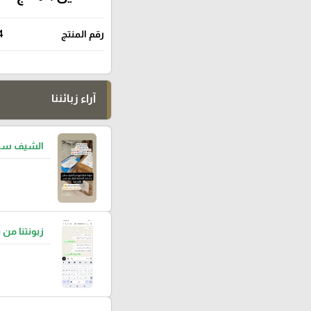
رقم المنتج
4
آراء زبائننا
الشيف سما
زبونتنا من 