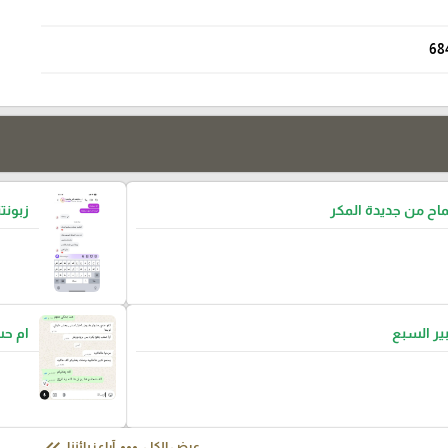
68
ح من جديدة المكر
زبونتن
بير السبع
ام ح
عرض الكل
آراء زبائننا