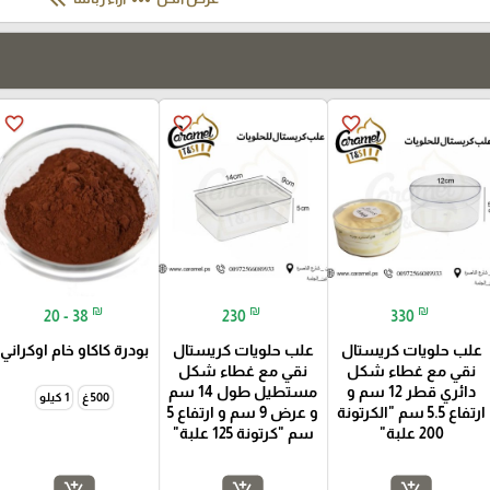
keyboard_double_arrow_left
more_horiz
favorite_border
favorite_border
favorite_border
₪
₪
₪
20 - 38
230
330
علب حلويات كريستال
علب حلويات كريستال
بودرة كاكاو خام اوكراني
نقي مع غطاء شكل
نقي مع غطاء شكل
دائري قطر 12 سم و
مستطيل طول 14 سم
500 غ
1 كيلو
ارتفاع 5.5 سم "الكرتونة
و عرض 9 سم و ارتفاع 5
200 علبة"
سم "كرتونة 125 علبة"