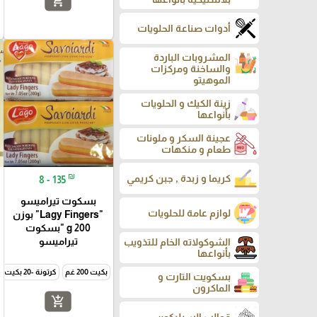
add_shopping_cart
أدوات صناعة الحلويات
favorite_border
المشروبات الباردة
والساخنة ومركزات
الموهيتو
زينة الكيك و الحلويات
بأنواعها
عجينة السكر و ملونات
طعام و منكهات
₪
كريما و زبدة , جبن كريمي
8 - 135
بسكوت تيراميسو
لوازم عامة للحلويات
"Lagy Fingers" بوزن
200 g "بسكوت
تيراميسو
الشوكولاته الخام للتذويب
بأنواعها
بكيت 200 غم
كرتونة -20 بكيت
بسكويت التارت و
الماكرون
add_shopping_cart