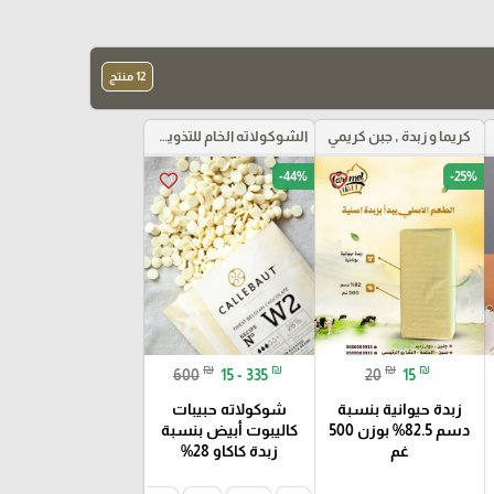
12 منتج
كريما و زبدة , جبن كريمي
الشوكولاته الخام للتذويب بأنواعها
-44%
-25%
favorite_border
favorite_border
₪
₪
₪
₪
600
15 - 335
20
15
زبدة حيوانية بنسبة
شوكولاته حبيبات
دسم 82.5% بوزن 500
كاليبوت أبيض بنسبة
غم
زبدة كاكاو 28%