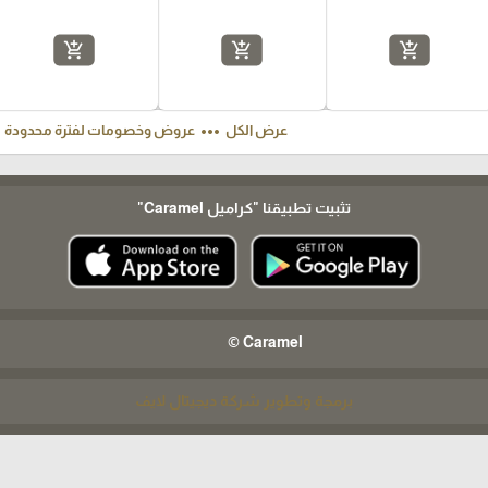
add_shopping_cart
add_shopping_cart
add_shopping_cart
ft
more_horiz
عرض الكل
عروض وخصومات لفترة محدودة
تثبيت تطبيقنا
"كراميل Caramel"
Caramel ©
برمجة وتطوير شركة ديجيتال لايف