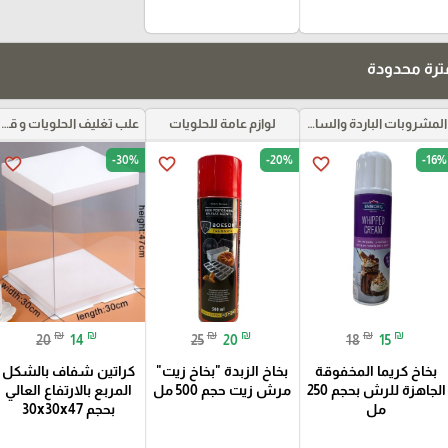
رة محدودة
المشروبات الباردة والساخنة ومركزات الموهيتو
لوازم عامة للحلويات
علب تغليف الحلويات و قواعد الكيك و علب بلاستيكية بأنواعها
-30%
-20%
-16%
favorite_border
favorite_border
favorite_border
₪
₪
₪
₪
₪
₪
20
14
25
20
18
15
بخاخ كريما المخفوقة
بخاخ الزبدة "بخاخ زيت"
كراتين شفاف بالشكل
الجاهزة للرش بحجم 250
مرش زيت حجم 500 مل
المربع بالارتفاع العالي
مل
بحجم 30x30x47