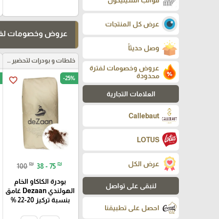
قوالب السيليكون
عرض كل المنتجات
عروض وخصومات لفت
وصل حديثاً
خلطات و بودرات لتحضير العجائن
عروض وخصومات لفترة
محدودة
-25%
favorite_border
العلامات التجارية
Callebaut
LOTUS
عرض الكل
₪
₪
100
38 - 75
بودرة الكاكاو الخام
لنبقى على تواصل
الهولندي Dezaan غامق
بنسبة تركيز 20-22 %
احصل على تطبيقنا