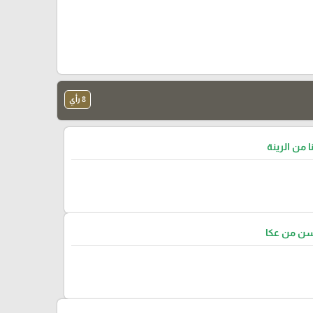
8 رأي
ا من الرينة
سن من عكا