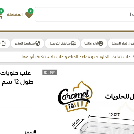
0
0
g_cart
favorite
المفضلة
install_mobile
security
commute
emoji_emotions
ول تجار الجملة
آراء زبائننا
مناطق التوصيل
سياسة المتجر
ت
علب تغليف الحلويات و قواعد الكيك و علب بلاستيكية بأنواعها
علب حلويات
السعر