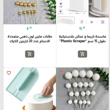
₪
₪
8
15
ماسحة كريما و عجائن بلاستيكية
طابات فلين لون ذهبي متعددة
طول 15 سم “Plastic Scraper”
الاحجام عدد 20 لتزيين الكيك
add_shopping_cart
add_shopping_cart
favorite_border
favorite_border