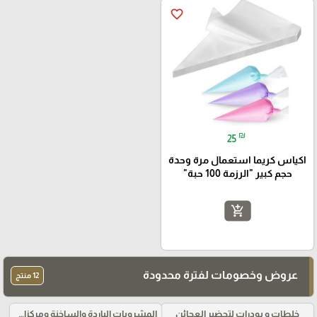
favorite_border
₪
25
اكياس كريما استعمال مرة وحدة
حجم كبير "الرزمة 100 حبة"
add_shopping_cart
عروض وخصومات لفترة محدودة
12 منتج
خلطات و بودرات لتحضير العجائن
المشروبات الباردة والساخنة ومركزات الموهيتو