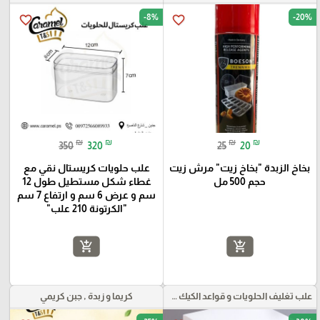
-8%
-20%
favorite_border
favorite_border
₪
₪
₪
₪
350
320
25
20
بخاخ الزبدة "بخاخ زيت" مرش زيت
علب حلويات كريستال نقي مع
حجم 500 مل
غطاء شكل مستطيل طول 12
سم و عرض 6 سم و ارتفاع 7 سم
"الكرتونة 210 علب"
add_shopping_cart
add_shopping_cart
علب تغليف الحلويات و قواعد الكيك و علب بلاستيكية بأنواعها
كريما و زبدة , جبن كريمي