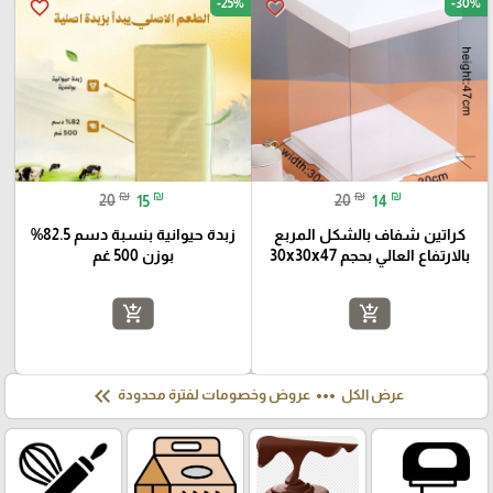
-25%
-30%
favorite_border
favorite_border
₪
₪
₪
₪
20
15
20
14
كراتين شفاف بالشكل المربع
زبدة حيوانية بنسبة دسم 82.5%
بالارتفاع العالي بحجم 30x30x47
بوزن 500 غم
add_shopping_cart
add_shopping_cart
keyboard_double_arrow_left
more_horiz
عرض الكل
عروض وخصومات لفترة محدودة