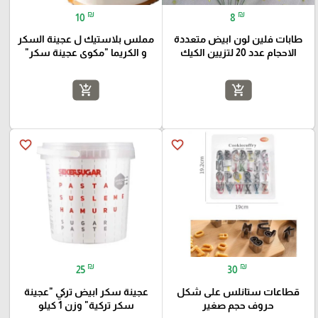
₪
₪
10
8
طابات فلين لون ابيض متعددة
مملس بلاستيك ل عجينة السكر
الاحجام عدد 20 لتزيين الكيك
و الكريما "مكوى عجينة سكر"
add_shopping_cart
add_shopping_cart
favorite_border
favorite_border
₪
₪
25
30
قطاعات ستانلس على شكل
عجينة سكر ابيض تركي "عجينة
حروف حجم صغير
سكر تركية" وزن 1 كيلو