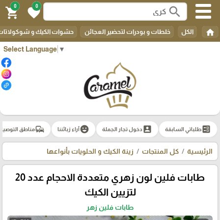
0
0
search
shopping_cart
favorite
home
الكل
خلطات و بودرات لتحضير العجائن
حشوات الكيك و شوكولاتات 
Select Language
▼
commute
emoji_emotions
account_box
ballot
طلباتي السابقة
دخول تجار الجملة
آراء زبائننا
مناطق التوصيل
الرئيسية
كل المنتجات
زينة الكيك و الحلويات بأنواعها
طابات فلين لون زهري متعددة الاحجام عدد 20
لتزيين الكيك
طابات فلين زهر