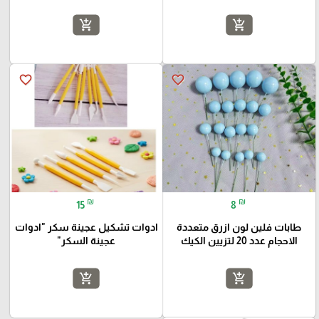
add_shopping_cart
add_shopping_cart
favorite_border
favorite_border
₪
₪
15
8
طابات فلين لون ازرق متعددة
ادوات تشكيل عجينة سكر "ادوات
الاحجام عدد 20 لتزيين الكيك
عجينة السكر"
add_shopping_cart
add_shopping_cart