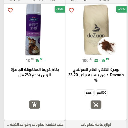
-16%
-25%
favorite_border
favorite_border
₪
₪
₪
₪
18
15
100
38 - 75
بودرة الكاكاو الخام الهولندي
بخاخ كريما المخفوقة الجاهزة
Dezaan غامق بنسبة تركيز 20-22
للرش بحجم 250 مل
%
500 غم
1 كغم
add_shopping_cart
add_shopping_cart
لوازم عامة للحلويات
علب تغليف الحلويات و قواعد الكيك و علب بلاستيكية بأنواعها