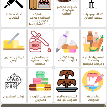
حشوات الكيك و
شوكولاتات
التغليف
خلطات و بودرات
علب تغليف
أدوات صناعة
لتحضير العجائن
الحلويات و قواعد
الحلويات
الكيك و علب
بلاستيكية بأنواعها
المشروبات الباردة
زينة الكيك و
عجينة السكر و
كريما و زبدة , جبن
والساخنة
الحلويات بأنواعها
ملونات طعام و
كريمي
ومركزات الموهيتو
منكهات
لوازم عامة
الشوكولاته الخام
بسكويت التارت و
قوالب السيليكون
للحلويات
للتذويب بأنواعها
الماكرون