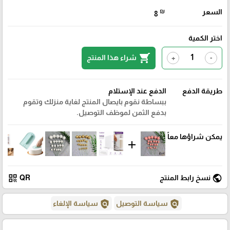
السعر
₪
8
اختر الكمية
shopping_cart
شراء هذا المنتج
+
-
طريقة الدفع
الدفع عند الإستلام
ببساطة نقوم بايصال المنتج لغاية منزلك وتقوم
بدفع الثمن لموظف التوصيل.
يمكن شراؤها معاً
add
qr_code
public
نسخ رابط المنتج
QR
policy
policy
سياسة التوصيل
سياسة الإلغاء