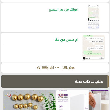
زبونتنا من بير السبع
ام حسن من عكا
keyboard_double_arrow_left
more_horiz
عرض الكل
آراء زبائننا
منتجات ذات صلة
favorite_border
favorite_border