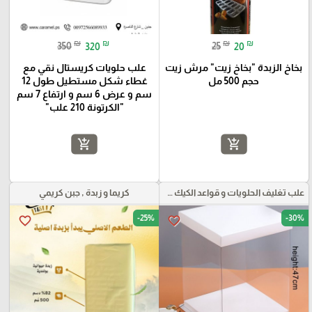
₪
₪
₪
₪
350
320
25
20
بخاخ الزبدة "بخاخ زيت" مرش زيت
علب حلويات كريستال نقي مع
حجم 500 مل
غطاء شكل مستطيل طول 12
سم و عرض 6 سم و ارتفاع 7 سم
"الكرتونة 210 علب"
add_shopping_cart
add_shopping_cart
علب تغليف الحلويات و قواعد الكيك و علب بلاستيكية بأنواعها
كريما و زبدة , جبن كريمي
-25%
-30%
favorite_border
favorite_border