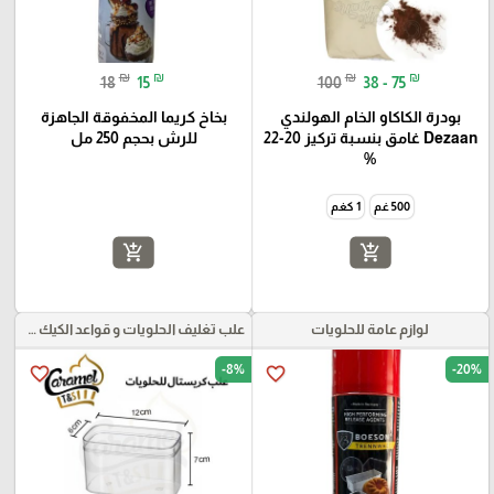
₪
₪
₪
₪
18
15
100
38 - 75
بودرة الكاكاو الخام الهولندي
بخاخ كريما المخفوقة الجاهزة
Dezaan غامق بنسبة تركيز 20-22
للرش بحجم 250 مل
%
500 غم
1 كغم
add_shopping_cart
add_shopping_cart
لوازم عامة للحلويات
علب تغليف الحلويات و قواعد الكيك و علب بلاستيكية بأنواعها
-8%
-20%
favorite_border
favorite_border