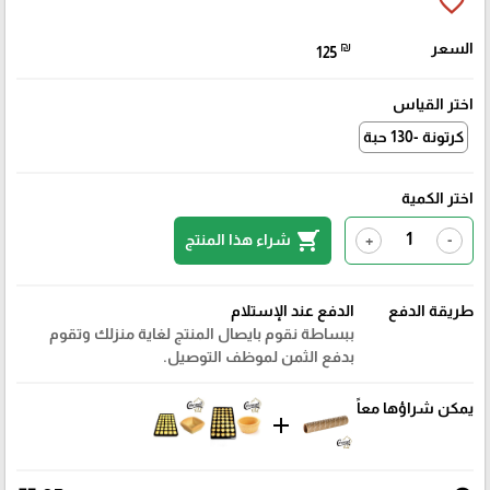
favorite_border
السعر
₪
125
اختر القياس
كرتونة -130 حبة
اختر الكمية
shopping_cart
شراء هذا المنتج
+
-
طريقة الدفع
الدفع عند الإستلام
ببساطة نقوم بايصال المنتج لغاية منزلك وتقوم
بدفع الثمن لموظف التوصيل.
يمكن شراؤها معاً
add