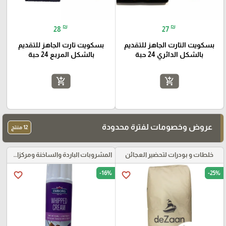
₪
₪
28
27
بسكويت التارت الجاهز للتقديم
بسكويت تارت الجاهز للتقديم
بالشكل الدائري 24 حبة
بالشكل المربع 24 حبة
add_shopping_cart
add_shopping_cart
عروض وخصومات لفترة محدودة
12 منتج
خلطات و بودرات لتحضير العجائن
المشروبات الباردة والساخنة ومركزات الموهيتو
-16%
-25%
favorite_border
favorite_border