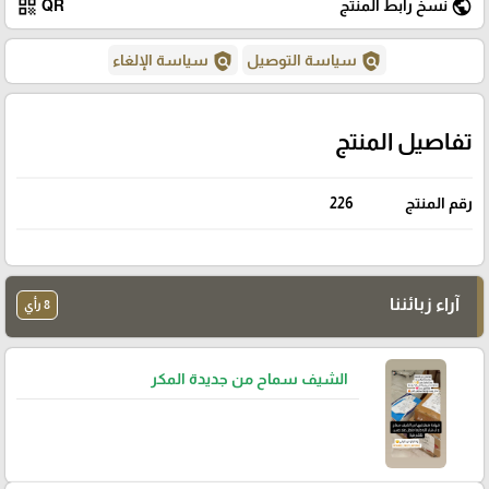
qr_code
public
نسخ رابط المنتج
QR
policy
policy
سياسة التوصيل
سياسة الإلغاء
تفاصيل المنتج
رقم المنتج
226
آراء زبائننا
8 رأي
الشيف سماح من جديدة المكر