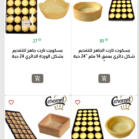
₪
₪
27
30
بسكوت تارت الجاهز للتقديم
بسكويت تارت جاهز للتقديم
شكل دائري بعمق 14 ملم "24 حبة
بشكل الوردة الدائري 24 حبة
"
add_shopping_cart
add_shopping_cart
favorite_border
favorite_border