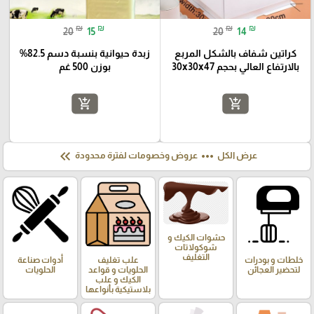
₪
₪
₪
₪
20
15
20
14
كراتين شفاف بالشكل المربع
زبدة حيوانية بنسبة دسم 82.5%
بالارتفاع العالي بحجم 30x30x47
بوزن 500 غم
add_shopping_cart
add_shopping_cart
keyboard_double_arrow_left
more_horiz
عرض الكل
عروض وخصومات لفترة محدودة
حشوات الكيك و
شوكولاتات
التغليف
خلطات و بودرات
علب تغليف
أدوات صناعة
لتحضير العجائن
الحلويات و قواعد
الحلويات
الكيك و علب
بلاستيكية بأنواعها