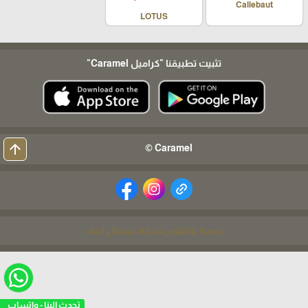
Callebaut
LOTUS
تثبيت تطبيقنا
"كراميل Caramel"
arrow_upward
Caramel ©
برمجة وتطوير شركة ديجيتال لايف
تحدث الينا - واتساب