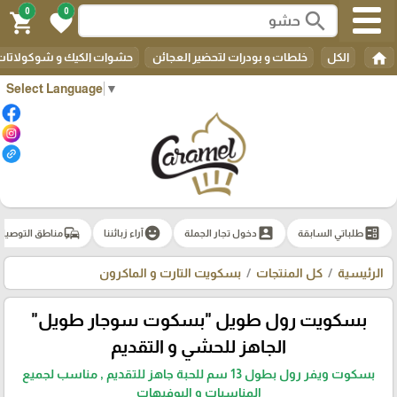
0
0
search
shopping_cart
favorite
home
الكل
خلطات و بودرات لتحضير العجائن
حشوات الكيك و شوكولاتات 
Select Language
▼
commute
emoji_emotions
account_box
ballot
طلباتي السابقة
دخول تجار الجملة
آراء زبائننا
مناطق التوصيل
الرئيسية
كل المنتجات
بسكويت التارت و الماكرون
بسكويت رول طويل "بسكوت سوجار طويل"
الجاهز للحشي و التقديم
بسكوت ويفر رول بطول 13 سم للحبة جاهز للتقديم , مناسب لجميع
المناسبات و البوفيهات