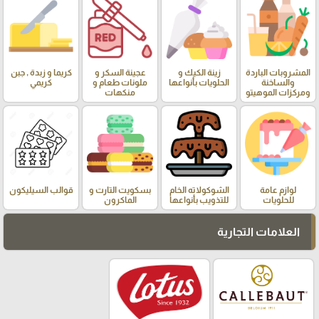
المشروبات الباردة
زينة الكيك و
عجينة السكر و
كريما و زبدة , جبن
والساخنة
الحلويات بأنواعها
ملونات طعام و
كريمي
ومركزات الموهيتو
منكهات
لوازم عامة
الشوكولاته الخام
بسكويت التارت و
قوالب السيليكون
للحلويات
للتذويب بأنواعها
الماكرون
العلامات التجارية