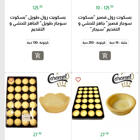
₪
₪
125
10 - 125
بسكوت رول قصير "بسكوت
بسكويت رول طويل "بسكوت
سوجار قصير" جاهز للحشي و
سوجار طويل" الجاهز للحشي و
التقديم "سيجار"
التقديم
علبة - 14 حبة
كرتونة - 290 حبة
كرتونة -130 حبة
add_shopping_cart
add_shopping_cart
favorite_border
favorite_border
₪
₪
27
27