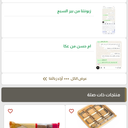
زبونتنا من بير السبع
ام حسن من عكا
keyboard_double_arrow_left
more_horiz
عرض الكل
آراء زبائننا
منتجات ذات صلة
favorite_border
favorite_border