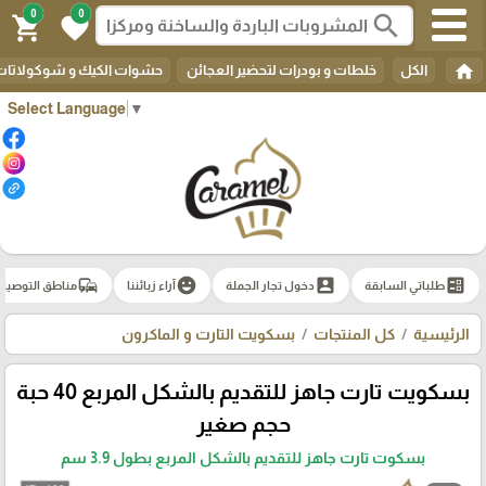
0
0
search
shopping_cart
favorite
home
الكل
خلطات و بودرات لتحضير العجائن
حشوات الكيك و شوكولاتات 
Select Language
▼
commute
emoji_emotions
account_box
ballot
طلباتي السابقة
دخول تجار الجملة
آراء زبائننا
مناطق التوصيل
الرئيسية
كل المنتجات
بسكويت التارت و الماكرون
بسكويت تارت جاهز للتقديم بالشكل المربع 40 حبة
حجم صغير
بسكوت تارت جاهز للتقديم بالشكل المربع بطول 3.9 سم