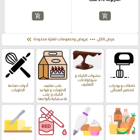
add_shopping_cart
add_shopping_cart
keyboard_double_arrow_left
more_horiz
عرض الكل
عروض وخصومات لفترة محدودة
حشوات الكيك و
شوكولاتات
التغليف
خلطات و بودرات
علب تغليف
أدوات صناعة
لتحضير العجائن
الحلويات و قواعد
الحلويات
الكيك و علب
بلاستيكية بأنواعها