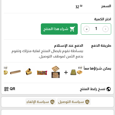
السعر
₪
32
اختر الكمية
shopping_cart
شراء هذا المنتج
+
-
طريقة الدفع
الدفع عند الإستلام
ببساطة نقوم بايصال المنتج لغاية منزلك وتقوم
بدفع الثمن لموظف التوصيل.
يمكن شراؤها معاً
add
qr_code
public
نسخ رابط المنتج
QR
policy
policy
سياسة التوصيل
سياسة الإلغاء