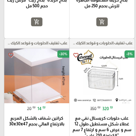
بخاخ كريما المخفوقة الجاهزة
بخاخ الزبدة "بخاخ زيت" مرش زيت
للرش بحجم 250 مل
حجم 500 مل
add_shopping_cart
add_shopping_cart
علب تغليف الحلويات و قواعد الكيك و علب بلاستيكية بأنواعها
علب تغليف الحلويات و قواعد الكيك و علب بلاستيكية بأنواعها
-30%
-8%
favorite_border
favorite_border
₪
₪
₪
₪
20
14
350
320
علب حلويات كريستال نقي مع
كراتين شفاف بالشكل المربع
غطاء شكل مستطيل طول 12
بالارتفاع العالي بحجم 30x30x47
سم و عرض 6 سم و ارتفاع 7 سم
"الكرتونة 210 علب"