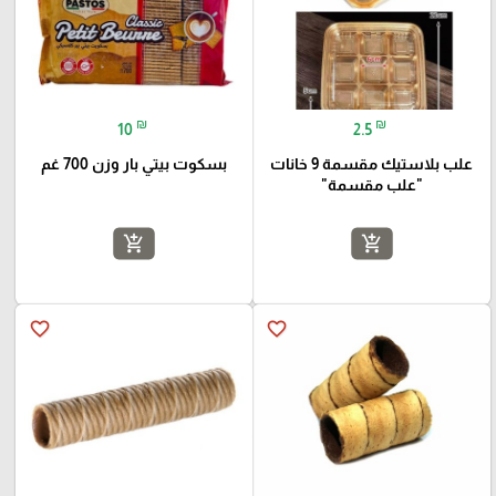
₪
₪
10
2.5
علب بلاستيك مقسمة 9 خانات
بسكوت بيتي بار وزن 700 غم
"علب مقسمة"
add_shopping_cart
add_shopping_cart
favorite_border
favorite_border