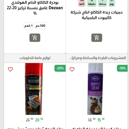
05
12
7
21
بودرة الكاكاو الخام الهولندي
يوم
ساعة
دقيقة
ثانية
Dezaan غامق بنسبة تركيز 20-22
حبيبات زبدة الكاكاو انتاج شركة
%
كاليبوت البلجيكية
500 غم
1 كغم
add_shopping_cart
add_shopping_cart
المشروبات الباردة والساخنة ومركزات الموهيتو
لوازم عامة للحلويات
-20%
-16%
favorite_border
favorite_border
₪
₪
₪
₪
25
20
18
15