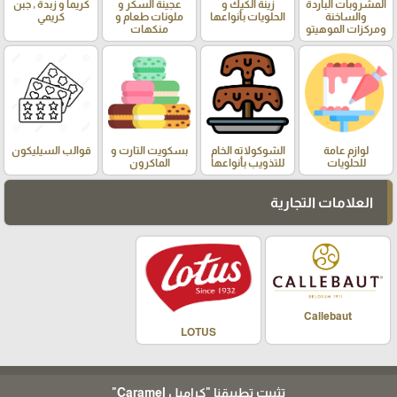
المشروبات الباردة
زينة الكيك و
عجينة السكر و
كريما و زبدة , جبن
والساخنة
الحلويات بأنواعها
ملونات طعام و
كريمي
ومركزات الموهيتو
منكهات
لوازم عامة
الشوكولاته الخام
بسكويت التارت و
قوالب السيليكون
للحلويات
للتذويب بأنواعها
الماكرون
العلامات التجارية
Callebaut
LOTUS
تثبيت تطبيقنا
"كراميل Caramel"