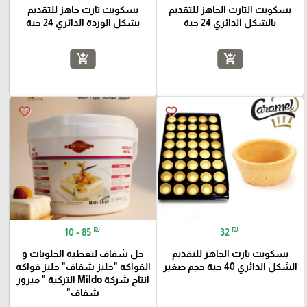
بسكويت التارت الجاهز للتقديم
بسكويت تارت جاهز للتقديم
بالشكل الدائري 24 حبة
بشكل الوردة الدائري 24 حبة
add_shopping_cart
add_shopping_cart
favorite_border
favorite_border
₪
₪
10 - 85
32
بسكويت تارت الجاهز للتقديم
جل شفاف لتغطية الحلويات و
الشكل الدائري 40 حبة حجم صغير
الفواكه "جليز شفاف" جليز فواكه
انتاج شركة Mildo التركية " ميرور
شفاف"