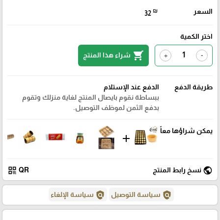
السعر
₪
32
اختر الكمية
shopping_cart
شراء هذا المنتج
+
-
طريقة الدفع
الدفع عند الإستلام
ببساطة نقوم بايصال المنتج لغاية منزلك وتقوم
بدفع الثمن لموظف التوصيل.
يمكن شراؤها معاً
add
qr_code
public
نسخ رابط المنتج
QR
policy
policy
سياسة التوصيل
سياسة الإلغاء