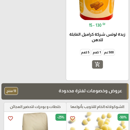
₪
15 - 130
زبدة لوتس شركة كراميل القابلة
للدهن
500 غم
1 كغم
5 كغم
add_shopping_cart
عروض وخصومات لفترة محدودة
13 منتج
الشوكولاته الخام للتذويب بأنواعها
خلطات و بودرات لتحضير العجائن
-25%
-50%
favorite_border
favorite_border