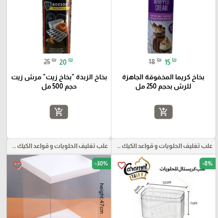
₪
₪
₪
₪
25
20
18
15
بخاخ كريما المخفوقة الجاهزة
بخاخ الزبدة "بخاخ زيت" مرش زيت
للرش بحجم 250 مل
حجم 500 مل
add_shopping_cart
add_shopping_cart
علب تغليف الحلويات و قواعد الكيك و علب بلاستيكية بأنواعها
علب تغليف الحلويات و قواعد الكيك و علب بلاستيكية بأنواعها
-30%
-8%
favorite_border
favorite_border