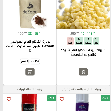
₪
₪
₪
₪
100
38 - 75
290
40 - 145
20
24
7
21
بودرة الكاكاو الخام الهولندي
يوم
ساعة
دقيقة
ثانية
Dezaan غامق بنسبة تركيز 20-22
حبيبات زبدة الكاكاو انتاج شركة
%
كاليبوت البلجيكية
500 غم
1 كغم
add_shopping_cart
add_shopping_cart
المشروبات الباردة والساخنة ومركزات الموهيتو
لوازم عامة للحلويات
-20%
-16%
favorite_border
favorite_border