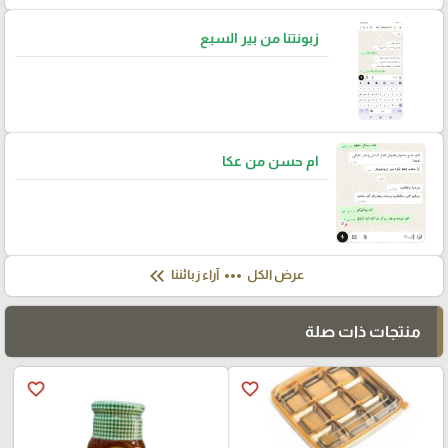
زبونتنا من بير السبع
ام حسن من عكا
keyboard_double_arrow_left
more_horiz
عرض الكل
آراء زبائننا
منتجات ذات صلة
favorite_border
favorite_border