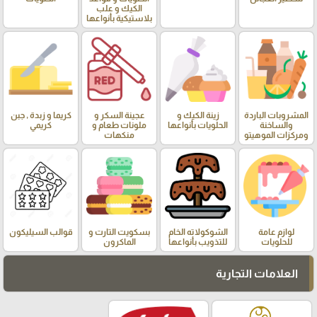
الكيك و علب
بلاستيكية بأنواعها
المشروبات الباردة
زينة الكيك و
عجينة السكر و
كريما و زبدة , جبن
والساخنة
الحلويات بأنواعها
ملونات طعام و
كريمي
ومركزات الموهيتو
منكهات
لوازم عامة
الشوكولاته الخام
بسكويت التارت و
قوالب السيليكون
للحلويات
للتذويب بأنواعها
الماكرون
العلامات التجارية