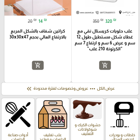
₪
₪
₪
₪
20
14
350
320
علب حلويات كريستال نقي مع
كراتين شفاف بالشكل المربع
غطاء شكل مستطيل طول 12
بالارتفاع العالي بحجم 30x30x47
سم و عرض 6 سم و ارتفاع 7 سم
"الكرتونة 210 علب"
add_shopping_cart
add_shopping_cart
keyboard_double_arrow_left
more_horiz
عرض الكل
عروض وخصومات لفترة محدودة
حشوات الكيك و
شوكولاتات
التغليف
خلطات و بودرات
علب تغليف
أدوات صناعة
لتحضير العجائن
الحلويات و قواعد
الحلويات