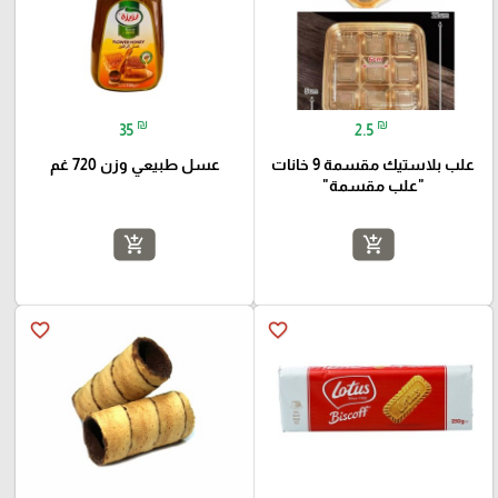
₪
₪
35
2.5
علب بلاستيك مقسمة 9 خانات
عسل طبيعي وزن 720 غم
"علب مقسمة"
add_shopping_cart
add_shopping_cart
favorite_border
favorite_border