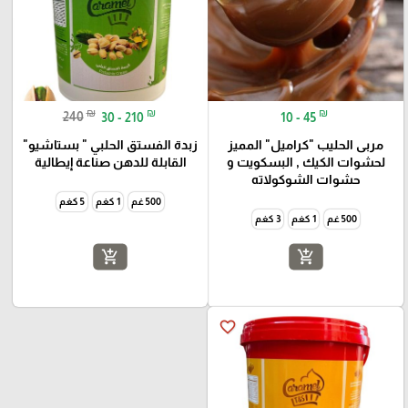
₪
₪
₪
240
30 - 210
10 - 45
مربى الحليب "كراميل" المميز
زبدة الفستق الحلبي " بستاشيو"
لحشوات الكيك , البسكويت و
القابلة للدهن صناعة إيطالية
حشوات الشوكولاته
500 غم
1 كغم
5 كغم
500 غم
1 كغم
3 كغم
add_shopping_cart
add_shopping_cart
favorite_border