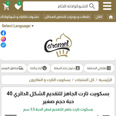
0
0
search
shopping_cart
favorite
home
الكل
خلطات و بودرات لتحضير العجائن
حشوات الكيك و شوكولاتات 
Select Language
▼
commute
emoji_emotions
account_box
ballot
طلباتي السابقة
دخول تجار الجملة
آراء زبائننا
مناطق التوصيل
الرئيسية
كل المنتجات
بسكويت التارت و الماكرون
بسكويت تارت الجاهز للتقديم الشكل الدائري 40
حبة حجم صغير
بسكوت تارت جاهز للتقديم قطر الحبة 3.5 سم