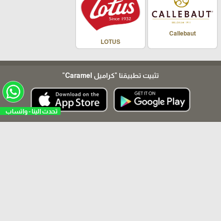
Callebaut
LOTUS
تثبيت تطبيقنا
"كراميل Caramel"
تحدث الينا - واتساب
arrow_upward
Caramel ©
برمجة وتطوير شركة ديجيتال لايف