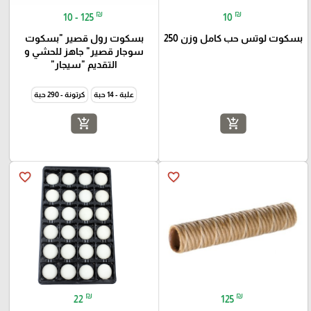
₪
₪
10 - 125
10
بسكوت لوتس حب كامل وزن 250
بسكوت رول قصير "بسكوت
سوجار قصير" جاهز للحشي و
التقديم "سيجار"
علبة - 14 حبة
كرتونة - 290 حبة
add_shopping_cart
add_shopping_cart
favorite_border
favorite_border
₪
₪
22
125