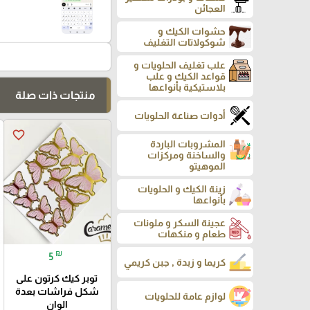
العجائن
حشوات الكيك و
شوكولاتات التغليف
علب تغليف الحلويات و
قواعد الكيك و علب
بلاستيكية بأنواعها
منتجات ذات صلة
أدوات صناعة الحلويات
favorite_border
المشروبات الباردة
والساخنة ومركزات
الموهيتو
زينة الكيك و الحلويات
بأنواعها
عجينة السكر و ملونات
طعام و منكهات
₪
5
كريما و زبدة , جبن كريمي
توبر كيك كرتون على
شكل فراشات بعدة
لوازم عامة للحلويات
الوان