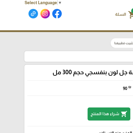
Select Language
▼
shoppin
السلة
ثبيت تطبيقنا
جل لون بنفسجي حجم 300 مل
₪
90
shopping_cart
شراء هذا المنتج
الدفع عند الإستلام