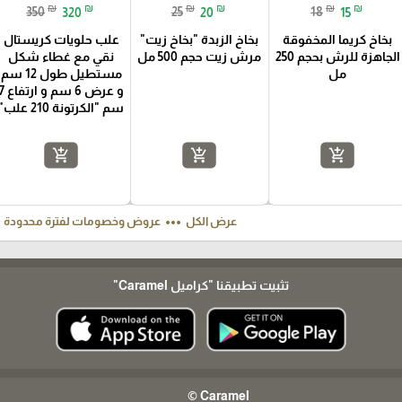
₪
₪
₪
₪
₪
₪
350
320
25
20
18
15
بخاخ كريما المخفوقة
بخاخ الزبدة "بخاخ زيت"
علب حلويات كريستال
الجاهزة للرش بحجم 250
مرش زيت حجم 500 مل
نقي مع غطاء شكل
مل
مستطيل طول 12 سم
و عرض 6 سم و ارت
سم "الكرتونة 210 علب"
add_shopping_cart
add_shopping_cart
add_shopping_cart
ft
more_horiz
عرض الكل
عروض وخصومات لفترة محدودة
تثبيت تطبيقنا
"كراميل Caramel"
Caramel ©