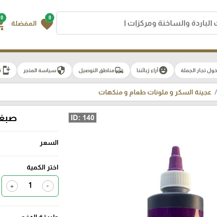
0
0
g_cart
favorite
المفضلة
install_mobile
security
commute
emoji_emotions
ول تجار الجملة
آراء زبائننا
مناطق التوصيل
سياسة المتجر
ت
عجينة السكر و ملونات طعام و منكهات
صبغة 
السعر
اختر الكمية
+
-
طريقة الدفع