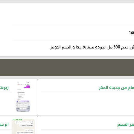
14
ا و الحجم الاوفر
ح من جديدة المكر
زبونتن
بير السبع
ام ح