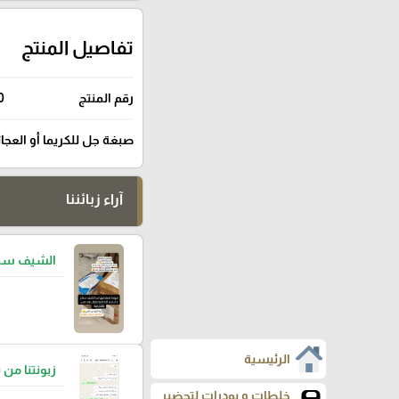
تفاصيل المنتج
رقم المنتج
0
صبغة جل للكريما أو العجائن حجم 300 مل بجودة ممتازة جد
آراء زبائننا
الشيف سما
الرئيسية
زبونتنا من 
خلطات و بودرات لتحضير