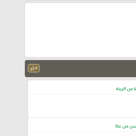
8 رأي
ا من الرينة
سن من عكا