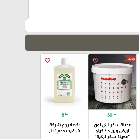
جديد
favorite_border
favorite_border
₪
₪
18
60
عجينة سكر تركي لون
نكهة روم شركة
ابيض وزن 2.5 كيلو
شافيت حجم 1 لتر
"عجينة سكر تركية"