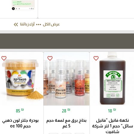
keyboard_double_arrow_left
more_horiz
عرض الكل
آراء زبائننا
favorite_border
favorite_border
favorite_border
₪
₪
₪
85
28
18
نكهة فانيل "فانيل
بخاخ برق مع لمعة حجم
بودرة جلتر لون ذهبي
سائل" حجم 1 لتر شركة
5 غم
حجم 100 cc
شافيت