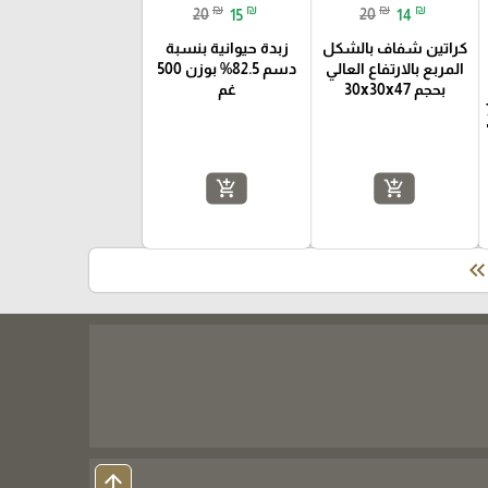
₪
₪
₪
₪
20
15
20
14
كراتين شفاف بالشكل
زبدة حيوانية بنسبة
المربع بالارتفاع العالي
دسم 82.5% بوزن 500
بحجم 30x30x47
غم
فاع 7
add_shopping_cart
add_shopping_cart
keyboard_double_arrow_le
arrow_upward