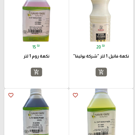
₪
₪
15
20
نكهة فانيل 1 لتر "شركة بوليفا"
نكهة روم 1 لتر
add_shopping_cart
add_shopping_cart
favorite_border
favorite_border