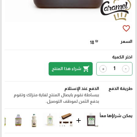
favorite_border
السعر
₪
18
اختر الكمية
shopping_cart
شراء هذا المنتج
+
-
طريقة الدفع
الدفع عند الإستلام
ببساطة نقوم بايصال المنتج لغاية منزلك وتقوم
بدفع الثمن لموظف التوصيل.
يمكن شراؤها معاً
add