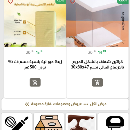
-25%
-30%
favorite_border
favorite_border
₪
₪
₪
₪
20
15
20
14
كراتين شفاف بالشكل المربع
زبدة حيوانية بنسبة دسم 82.5%
بالارتفاع العالي بحجم 30x30x47
بوزن 500 غم
add_shopping_cart
add_shopping_cart
keyboard_double_arrow_left
more_horiz
عرض الكل
عروض وخصومات لفترة محدودة