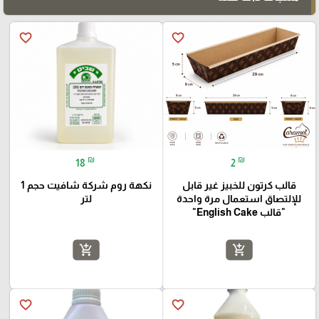
favorite_border
favorite_border
₪
₪
18
2
قالب كرتون للخبيز غير قابل
نكهة روم شركة شافيت حجم 1
للإلتصاق استعمال مرة واحدة
لتر
"قالب English Cake"
add_shopping_cart
add_shopping_cart
favorite_border
favorite_border