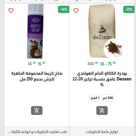
-16%
-25%
favorite_border
favorite_border
₪
₪
₪
₪
18
15
100
38 - 75
بودرة الكاكاو الخام الهولندي
بخاخ كريما المخفوقة الجاهزة
Dezaan غامق بنسبة تركيز 20-22
للرش بحجم 250 مل
%
500 غم
1 كغم
add_shopping_cart
add_shopping_cart
لوازم عامة للحلويات
علب تغليف الحلويات و قواعد الكيك و علب بلاستيكية بأنواعها