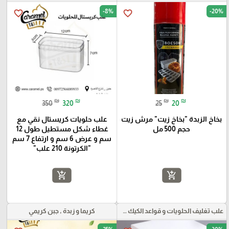
-8%
-20%
favorite_border
favorite_border
₪
₪
₪
₪
350
320
25
20
بخاخ الزبدة "بخاخ زيت" مرش زيت
علب حلويات كريستال نقي مع
حجم 500 مل
غطاء شكل مستطيل طول 12
سم و عرض 6 سم و ارتفاع 7 سم
"الكرتونة 210 علب"
add_shopping_cart
add_shopping_cart
علب تغليف الحلويات و قواعد الكيك و علب بلاستيكية بأنواعها
كريما و زبدة , جبن كريمي