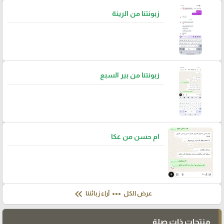
زبونتنا من الرينة
زبونتنا من بير السبع
ام حسن من عكا
keyboard_double_arrow_left
more_horiz
عرض الكل
آراء زبائننا
منتجات ذات صلة