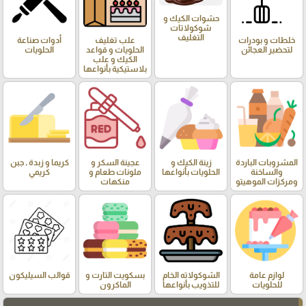
حشوات الكيك و
شوكولاتات
التغليف
خلطات و بودرات
علب تغليف
أدوات صناعة
لتحضير العجائن
الحلويات و قواعد
الحلويات
الكيك و علب
بلاستيكية بأنواعها
المشروبات الباردة
زينة الكيك و
عجينة السكر و
كريما و زبدة , جبن
والساخنة
الحلويات بأنواعها
ملونات طعام و
كريمي
ومركزات الموهيتو
منكهات
لوازم عامة
الشوكولاته الخام
بسكويت التارت و
قوالب السيليكون
للحلويات
للتذويب بأنواعها
الماكرون