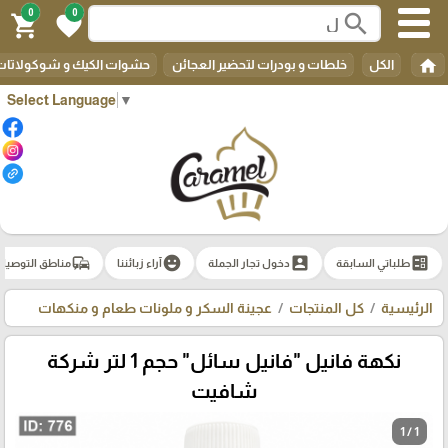
0
0
search
shopping_cart
favorite
home
الكل
خلطات و بودرات لتحضير العجائن
حشوات الكيك و شوكولاتات 
Select Language
▼
commute
emoji_emotions
account_box
ballot
طلباتي السابقة
دخول تجار الجملة
آراء زبائننا
مناطق التوصيل
الرئيسية
كل المنتجات
عجينة السكر و ملونات طعام و منكهات
نكهة فانيل "فانيل سائل" حجم 1 لتر شركة
شافيت
1 / 1