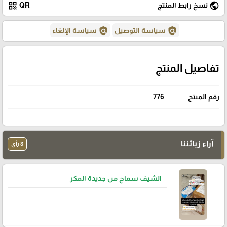
qr_code
public
نسخ رابط المنتج
QR
policy
policy
سياسة التوصيل
سياسة الإلغاء
تفاصيل المنتج
رقم المنتج
776
آراء زبائننا
8 رأي
الشيف سماح من جديدة المكر