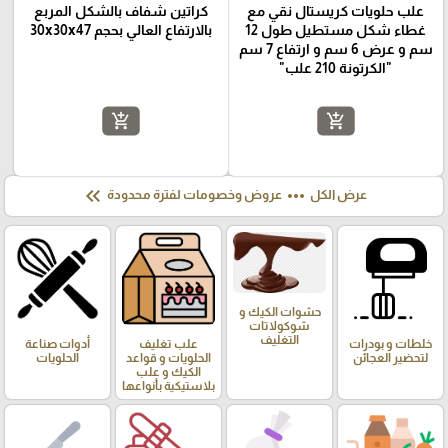
علب حلويات كريستال نقي مع
كراتين شفاف بالشكل المربع
غطاء شكل مستطيل طول 12
بالارتفاع العالي بحجم 30x30x47
سم و عرض 6 سم و ارتفاع 7 سم
"الكرتونة 210 علب"
add_shopping_cart
add_shopping_cart
keyboard_double_arrow_left
more_horiz
عرض الكل
عروض وخصومات لفترة محدودة
حشوات الكيك و
شوكولاتات
التغليف
خلطات و بودرات
علب تغليف
أدوات صناعة
لتحضير العجائن
الحلويات و قواعد
الحلويات
الكيك و علب
بلاستيكية بأنواعها