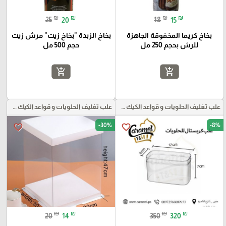
₪
₪
₪
₪
25
20
18
15
بخاخ كريما المخفوقة الجاهزة
بخاخ الزبدة "بخاخ زيت" مرش زيت
للرش بحجم 250 مل
حجم 500 مل
add_shopping_cart
add_shopping_cart
علب تغليف الحلويات و قواعد الكيك و علب بلاستيكية بأنواعها
علب تغليف الحلويات و قواعد الكيك و علب بلاستيكية بأنواعها
-30%
-8%
favorite_border
favorite_border
₪
₪
₪
₪
20
14
350
320