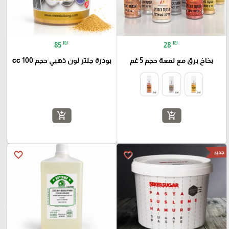
₪
₪
85
28
بخاخ برق مع لمعة حجم 5 غم
بودرة جلتر لون ذهبي حجم 100 cc
add_shopping_cart
add_shopping_cart
جديد
favorite_border
favorite_border