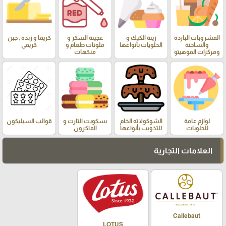
المشروبات الباردة
زينة الكيك و
عجينة السكر و
كريما و زبدة , جبن
والساخنة
الحلويات بأنواعها
ملونات طعام و
كريمي
ومركزات الموهيتو
منكهات
لوازم عامة
الشوكولاته الخام
بسكويت التارت و
قوالب السيليكون
للحلويات
للتذويب بأنواعها
الماكرون
العلامات التجارية
Callebaut
LOTUS