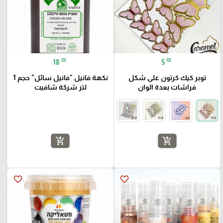
₪
₪
18
5
توبر كيك كرتون على شكل
نكهة فانيل "فانيل سائل" حجم 1
فراشات بعدة الوان
لتر شركة شافيت
add_shopping_cart
add_shopping_cart
favorite_border
favorite_border