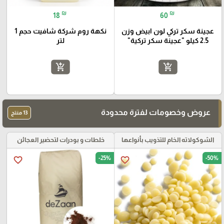
₪
₪
18
60
عجينة سكر تركي لون ابيض وزن
نكهة روم شركة شافيت حجم 1
2.5 كيلو "عجينة سكر تركية"
لتر
add_shopping_cart
add_shopping_cart
عروض وخصومات لفترة محدودة
13 منتج
الشوكولاته الخام للتذويب بأنواعها
خلطات و بودرات لتحضير العجائن
-25%
-50%
favorite_border
favorite_border