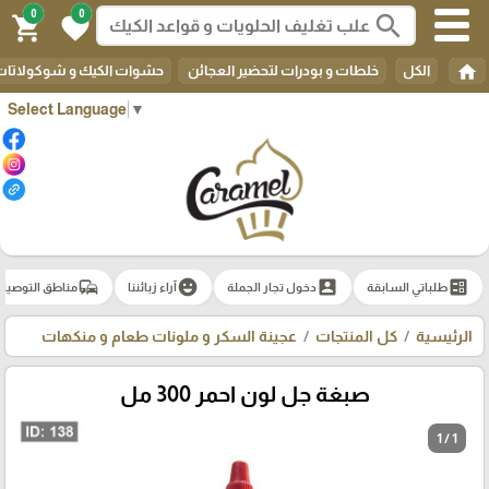
0
0
search
shopping_cart
favorite
home
الكل
خلطات و بودرات لتحضير العجائن
حشوات الكيك و شوكولاتات 
Select Language
▼
commute
emoji_emotions
account_box
ballot
طلباتي السابقة
دخول تجار الجملة
آراء زبائننا
مناطق التوصيل
الرئيسية
كل المنتجات
عجينة السكر و ملونات طعام و منكهات
صبغة جل لون احمر 300 مل
1 / 1