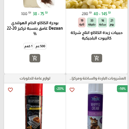
₪
₪
₪
₪
100
38 - 75
290
40 - 145
18
33
16
21
بودرة الكاكاو الخام الهولندي
يوم
ساعة
دقيقة
ثانية
Dezaan غامق بنسبة تركيز 20-22
حبيبات زبدة الكاكاو انتاج شركة
%
كاليبوت البلجيكية
500 غم
1 كغم
add_shopping_cart
add_shopping_cart
المشروبات الباردة والساخنة ومركزات الموهيتو
لوازم عامة للحلويات
-20%
-16%
favorite_border
favorite_border