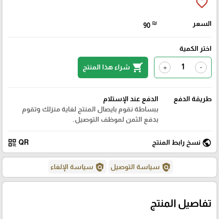
favorite_border
السعر
₪
90
اختر الكمية
shopping_cart
شراء هذا المنتج
+
-
طريقة الدفع
الدفع عند الإستلام
ببساطة نقوم بايصال المنتج لغاية منزلك وتقوم
بدفع الثمن لموظف التوصيل.
qr_code
public
نسخ رابط المنتج
QR
policy
policy
سياسة التوصيل
سياسة الإلغاء
تفاصيل المنتج