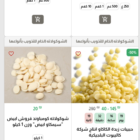
500 غم
1 كغم
250 غ
500 غم
1 كغم
10 كغم
add_shopping_cart
add_shopping_cart
الشوكولاته الخام للتذويب بأنواعها
الشوكولاته الخام للتذويب بأنواعها
-50%
favorite_border
favorite_border
₪
₪
₪
20
290
40 - 145
18
32
16
19
شوكولاته كومباوند قروش ابيض
يوم
ساعة
دقيقة
ثانية
"سيمكاو ابيض" وزن 1 كيلو
حبيبات زبدة الكاكاو انتاج شركة
كاليبوت البلجيكية
1 كيلو