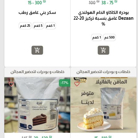
₪
₪
₪
15 - 300
100
38 - 75
بودرة الكاكاو الخام الهولندي
سكر بني غامق رطب
Dezaan غامق بنسبة تركيز 20-22
%
1 كغم
5 كغم
25 كغم
500 غم
1 كغم
add_shopping_cart
add_shopping_cart
خلطات و بودرات لتحضير العجائن
خلطات و بودرات لتحضير العجائن
-17%
favorite_border
favorite_border
₪
₪
₪