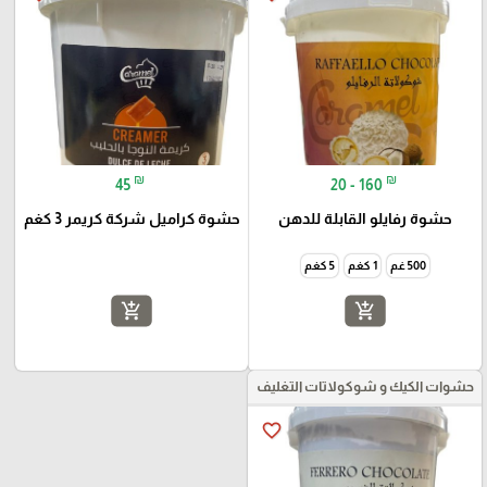
₪
₪
45
20 - 160
حشوة رفايلو القابلة للدهن
حشوة كراميل شركة كريمر 3 كغم
500 غم
1 كغم
5 كغم
add_shopping_cart
add_shopping_cart
حشوات الكيك و شوكولاتات التغليف
favorite_border