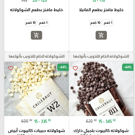
145
20 - 120
15 - 110
خليط مافنز بطعم الفانيلا
خليط مافنز بطعم الشوكولاته
1 كغم
10 كغم
1 كغم
10 كغم
add_shopping_cart
add_shopping_cart
الشوكولاته الخام للتذويب بأنواعها
الشوكولاته الخام للتذويب بأنواعها
-44%
-44%
favorite_border
favorite_border
₪
₪
₪
₪
600
15 - 335
620
15 - 345
شوكولاته كاليبوت بلجيكي دارك
شوكولاته حبيبات كاليبوت أبيض