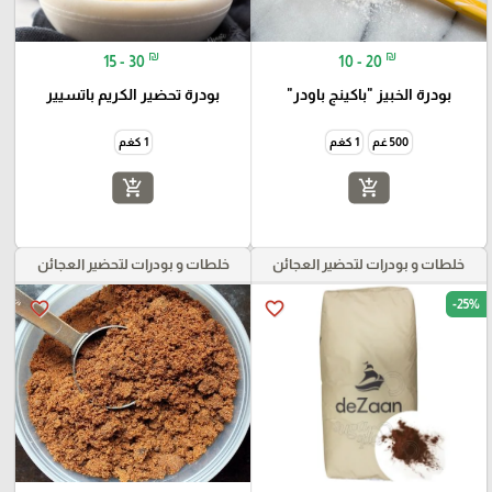
₪
₪
15 - 30
10 - 20
بودرة الخبيز "باكينج باودر"
بودرة تحضير الكريم باتسيير
500 غم
1 كغم
1 كغم
add_shopping_cart
add_shopping_cart
خلطات و بودرات لتحضير العجائن
خلطات و بودرات لتحضير العجائن
-25%
favorite_border
favorite_border