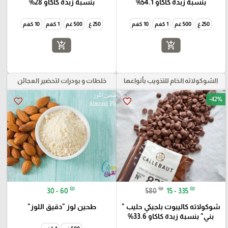
بنسبة زبدة كاكاو 54.1%
بنسبة زبدة كاكاو 28%
250 غ
500 غم
1 كغم
10 كغم
250 غ
500 غم
1 كغم
10 كغم
add_shopping_cart
add_shopping_cart
الشوكولاته الخام للتذويب بأنواعها
خلطات و بودرات لتحضير العجائن
-42%
favorite_border
favorite_border
₪
₪
₪
30 - 60
580
15 - 335
شوكولاته كاليبوت بلجيكي حليب "
طحين لوز "دقيق اللوز"
بني" بنسبة زبدة كاكاو 33.6%