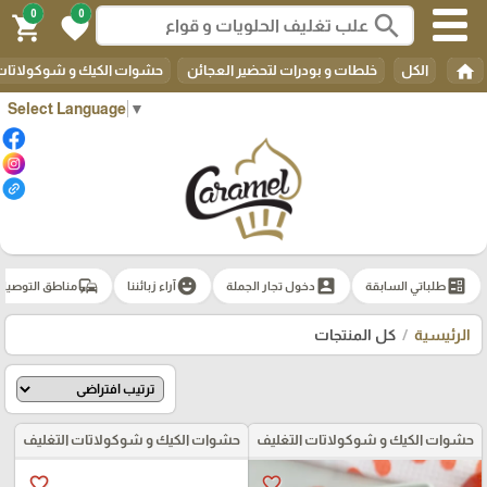
0
0
search
shopping_cart
favorite
home
الكل
خلطات و بودرات لتحضير العجائن
حشوات الكيك و شوكولاتات 
Select Language
▼
commute
emoji_emotions
account_box
ballot
طلباتي السابقة
دخول تجار الجملة
آراء زبائننا
مناطق التوصيل
الرئيسية
كل المنتجات
حشوات الكيك و شوكولاتات التغليف
حشوات الكيك و شوكولاتات التغليف
favorite_border
favorite_border