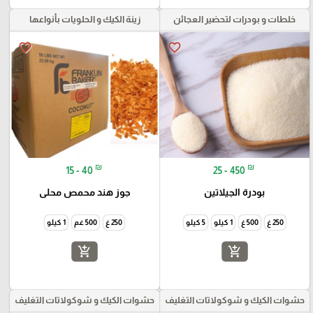
خلطات و بودرات لتحضير العجائن
زينة الكيك و الحلويات بأنواعها
favorite_border
favorite_border
₪
₪
15 - 40
25 - 450
بودرة الجيلاتين
جوز هند محمص محلى
250 غ
500 غ
1 كيلو
5 كيلو
250 غ
500 غم
1 كيلو
add_shopping_cart
add_shopping_cart
حشوات الكيك و شوكولاتات التغليف
حشوات الكيك و شوكولاتات التغليف