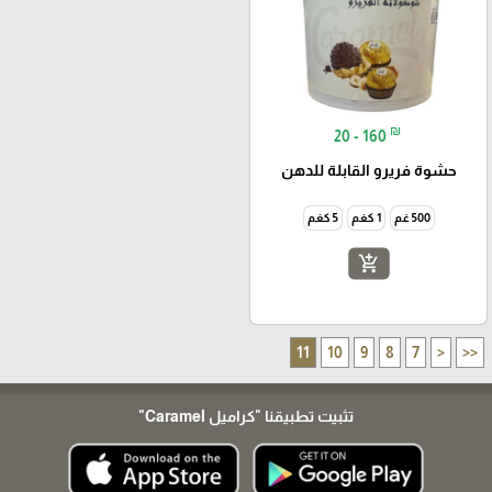
₪
20 - 160
حشوة فريرو القابلة للدهن
500 غم
1 كغم
5 كغم
add_shopping_cart
11
10
9
8
7
<
<<
تثبيت تطبيقنا
"كراميل Caramel"