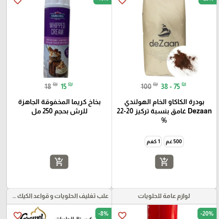
favorite_border
favorite_border
₪
₪
₪
₪
18
15
100
38 - 75
بودرة الكاكاو الخام الهولندي
بخاخ كريما المخفوقة الجاهزة
Dezaan غامق بنسبة تركيز 20-22
للرش بحجم 250 مل
%
500 غم
1 كغم
add_shopping_cart
add_shopping_cart
لوازم عامة للحلويات
علب تغليف الحلويات و قواعد الكيك و علب بلاستيكية بأنواعها
-8%
-20%
favorite_border
favorite_border