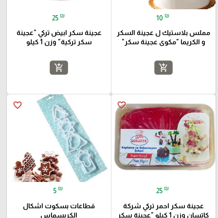
₪
₪
25
10
مملس بلاستيك ل عجينة السكر
عجينة سكر ابيض تركي "عجينة
و الكريما "مكوى عجينة سكر"
سكر تركية" وزن 1 كيلو
add_shopping_cart
add_shopping_cart
favorite_border
favorite_border
₪
₪
5
25
عجينة سكر احمر تركي شركة
قطاعات بسكوت اشكال
كاتسان وزن 1 كيلو "عجينة سكر
الكريسماس