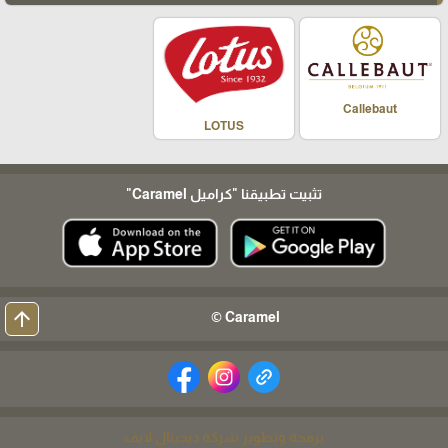
Callebaut
LOTUS
تثبيت تطبيقنا
"كراميل Caramel"
arrow_upward
Caramel ©
برمجة وتطوير شركة ديجيتال لايف