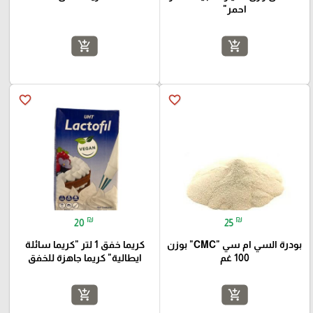
احمر"
add_shopping_cart
add_shopping_cart
favorite_border
favorite_border
₪
₪
20
25
بودرة السي ام سي "CMC" بوزن
كريما خفق 1 لتر "كريما سائلة
100 غم
ايطالية" كريما جاهزة للخفق
add_shopping_cart
add_shopping_cart