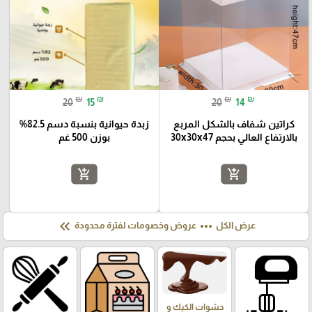
₪
₪
₪
₪
20
15
20
14
كراتين شفاف بالشكل المربع
زبدة حيوانية بنسبة دسم 82.5%
بالارتفاع العالي بحجم 30x30x47
بوزن 500 غم
add_shopping_cart
add_shopping_cart
keyboard_double_arrow_left
more_horiz
عرض الكل
عروض وخصومات لفترة محدودة
حشوات الكيك و