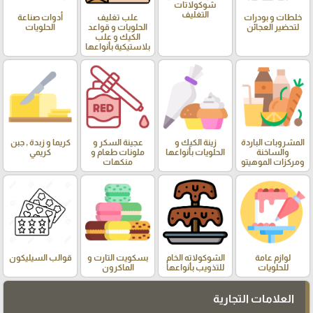
شوكولاتات
التغليف
خلطات و بودرات
علب تغليف
أدوات صناعة
لتحضير العجائن
الحلويات و قواعد
الحلويات
الكيك و علب
بلاستيكية بأنواعها
المشروبات الباردة
زينة الكيك و
عجينة السكر و
كريما و زبدة , جبن
والساخنة
الحلويات بأنواعها
ملونات طعام و
كريمي
ومركزات الموهيتو
منكهات
لوازم عامة
الشوكولاته الخام
بسكويت التارت و
قوالب السيليكون
للحلويات
للتذويب بأنواعها
الماكرون
العلامات التجارية