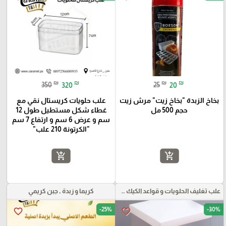
₪
₪
₪
₪
350
320
25
20
بخاخ الزبدة "بخاخ زيت" مرش زيت
علب حلويات كريستال نقي مع
حجم 500 مل
غطاء شكل مستطيل طول 12
سم و عرض 6 سم و ارتفاع 7 سم
"الكرتونة 210 علب"
add_shopping_cart
add_shopping_cart
علب تغليف الحلويات و قواعد الكيك و علب بلاستيكية بأنواعها
كريما و زبدة , جبن كريمي
-25%
-30%
favorite_border
favorite_border