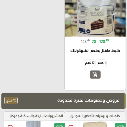
₪
₪
145
20 - 120
خليط مافنز بطعم الشوكولاته
1 كغم
10 كغم
add_shopping_cart
عروض وخصومات لفترة محدودة
12 منتج
خلطات و بودرات لتحضير العجائن
المشروبات الباردة والساخنة ومركزات الموهيتو
-16%
-25%