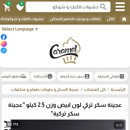
0
0
search
shopping_cart
favorite
home
الكل
خلطات و بودرات لتحضير العجائن
حشوات الكيك و شوكولاتات 
Select Language
▼
commute
emoji_emotions
account_box
ballot
طلباتي السابقة
دخول تجار الجملة
آراء زبائننا
مناطق التوصيل
الرئيسية
كل المنتجات
عجينة السكر و ملونات طعام و منكهات
عجينة سكر تركي لون ابيض وزن 2.5 كيلو "عجينة
سكر تركية"
1 / 1