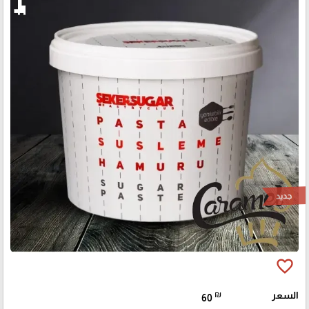
جديد
favorite_border
السعر
₪
60