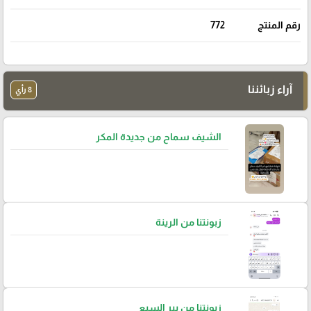
رقم المنتج
772
آراء زبائننا
8 رأي
الشيف سماح من جديدة المكر
زبونتنا من الرينة
زبونتنا من بير السبع