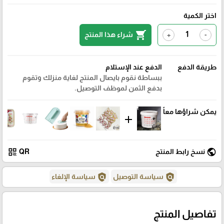
اختر الكمية
shopping_cart
شراء هذا المنتج
+
-
طريقة الدفع
الدفع عند الإستلام
ببساطة نقوم بايصال المنتج لغاية منزلك وتقوم
بدفع الثمن لموظف التوصيل.
يمكن شراؤها معاً
add
qr_code
public
نسخ رابط المنتج
QR
policy
policy
سياسة التوصيل
سياسة الإلغاء
تفاصيل المنتج