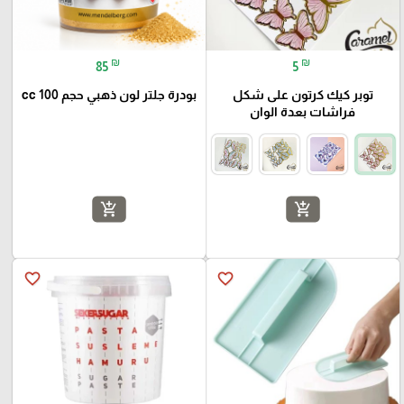
₪
₪
85
5
توبر كيك كرتون على شكل
بودرة جلتر لون ذهبي حجم 100 cc
فراشات بعدة الوان
add_shopping_cart
add_shopping_cart
favorite_border
favorite_border