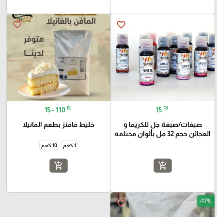
favorite_border
favorite_border
₪
₪
15 - 110
15
صبغات/صبغة جل للكريما و
خليط مافنز بطعم الفانيلا
العجائن حجم 32 مل بألوان مختلفة
1 كغم
10 كغم
add_shopping_cart
add_shopping_cart
-17%
favorite_border