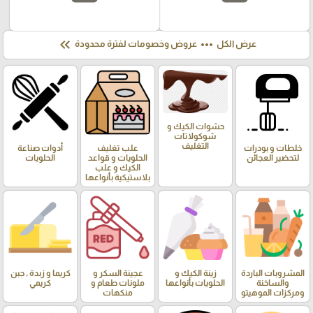
keyboard_double_arrow_left
more_horiz
عرض الكل
عروض وخصومات لفترة محدودة
حشوات الكيك و
شوكولاتات
التغليف
خلطات و بودرات
علب تغليف
أدوات صناعة
لتحضير العجائن
الحلويات و قواعد
الحلويات
الكيك و علب
بلاستيكية بأنواعها
المشروبات الباردة
زينة الكيك و
عجينة السكر و
كريما و زبدة , جبن
والساخنة
الحلويات بأنواعها
ملونات طعام و
كريمي
ومركزات الموهيتو
منكهات