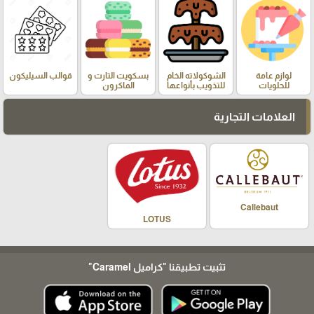
لوازم عامة
الشوكولاته الخام
بسكويت التارت و
قوالب السيليكون
للحلويات
للتذويب بأنواعها
الماكرون
العلامات التجارية
Callebaut
LOTUS
تثبيت تطبيقنا
"كراميل Caramel"