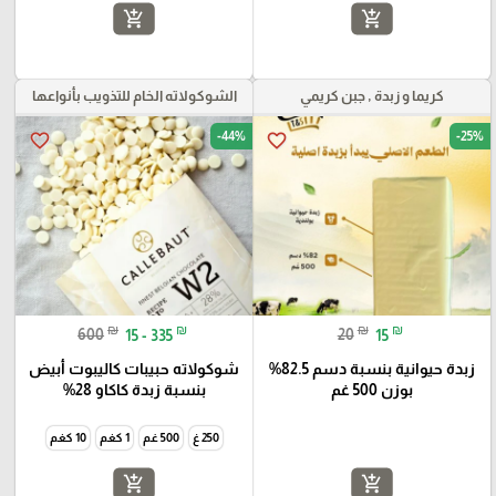
add_shopping_cart
add_shopping_cart
كريما و زبدة , جبن كريمي
الشوكولاته الخام للتذويب بأنواعها
-44%
-25%
favorite_border
favorite_border
₪
₪
₪
₪
600
15 - 335
20
15
زبدة حيوانية بنسبة دسم 82.5%
شوكولاته حبيبات كاليبوت أبيض
بوزن 500 غم
بنسبة زبدة كاكاو 28%
250 غ
500 غم
1 كغم
10 كغم
add_shopping_cart
add_shopping_cart