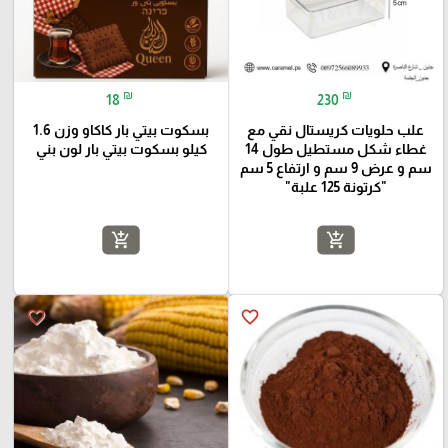
₪
₪
18
230
علب حلويات كريستال نقي مع
بسكوت بيتي بار كاكاو وزن 1.6
غطاء شكل مستطيل طول 14
كيلو بسكوت بيتي بار لون بني
سم و عرض 9 سم و ارتفاع 5 سم
"كرتونة 125 علبة"
add_shopping_cart
add_shopping_cart
favorite_border
favorite_border