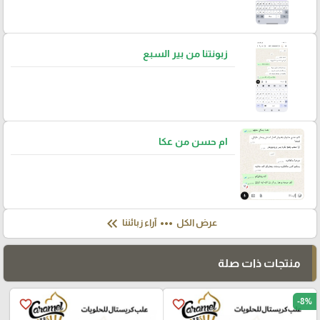
زبونتنا من بير السبع
ام حسن من عكا
keyboard_double_arrow_left
more_horiz
عرض الكل
آراء زبائننا
منتجات ذات صلة
-8%
favorite_border
favorite_border