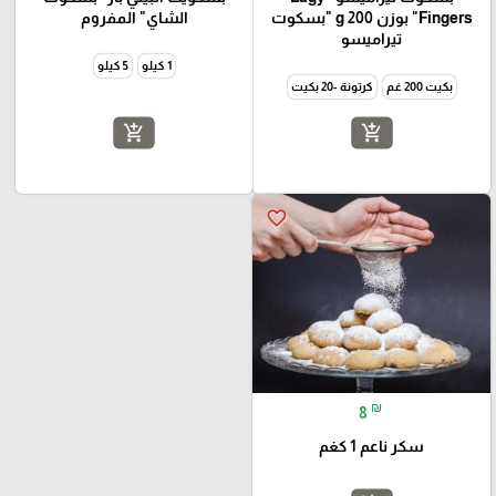
Fingers" بوزن 200 g "بسكوت
الشاي" المفروم
تيراميسو
1 كيلو
5 كيلو
بكيت 200 غم
كرتونة -20 بكيت
add_shopping_cart
add_shopping_cart
favorite_border
₪
8
سكر ناعم 1 كغم