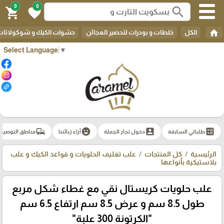
0
0
search
shopping_cart
favorite
home
الكل
خلطات و بودرات لتحضير العجائن
حشوات الكيك و شوكولاتات 
Select Language
▼
commute
emoji_emotions
account_box
ballot
طلباتي السابقة
دخول تجار الجملة
آراء زبائننا
مناطق التوصيل
الرئيسية
كل المنتجات
علب تغليف الحلويات و قواعد الكيك و علب
بلاستيكية بأنواعها
علب حلويات كريستال نقي مع غطاء شكل مربع
طول 8.5 سم و عرض 8.5 سم ارتفاع 6.5 سم
"الكرتونة 300 علبة"