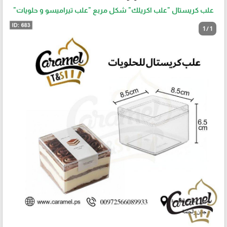
علب كريستال "علب اكريلك" شكل مربع "علب تيراميسو و حلويات"
1 / 1