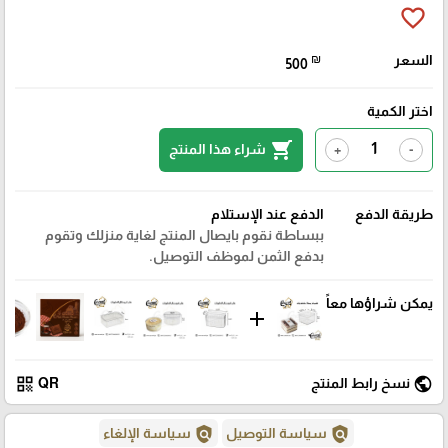
favorite_border
السعر
₪
500
اختر الكمية
shopping_cart
شراء هذا المنتج
+
-
طريقة الدفع
الدفع عند الإستلام
ببساطة نقوم بايصال المنتج لغاية منزلك وتقوم
بدفع الثمن لموظف التوصيل.
يمكن شراؤها معاً
add
qr_code
public
نسخ رابط المنتج
QR
policy
policy
سياسة التوصيل
سياسة الإلغاء