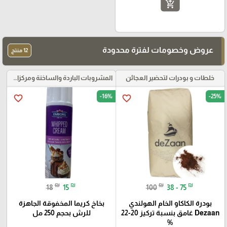
add_shopping_cart
عروض وخصومات لفترة محدودة
12 منتج
خلطات و بودرات لتحضير العجائن
المشروبات الباردة والساخنة ومركزات الموهيتو
-16%
-25%
favorite_border
favorite_border
₪
₪
₪
₪
18
15
100
38 - 75
بودرة الكاكاو الخام الهولندي
بخاخ كريما المخفوقة الجاهزة
Dezaan غامق بنسبة تركيز 20-22
للرش بحجم 250 مل
%