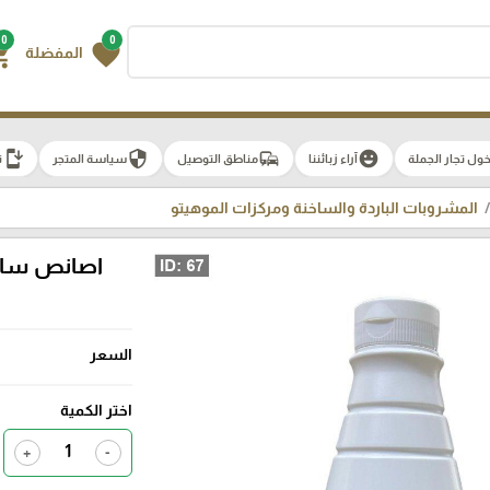
0
0
g_cart
favorite
المفضلة
install_mobile
security
commute
emoji_emotions
ول تجار الجملة
آراء زبائننا
مناطق التوصيل
سياسة المتجر
ت
المشروبات الباردة والساخنة ومركزات الموهيتو
اصانص سائل
السعر
اختر الكمية
+
-