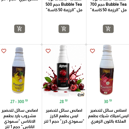
Bubble Tea حجم 700
Bubble Tea حجم 500
مل "الرزمة 50 كاسة"
مل "الرزمة 50 كاسة"
add_shopping_cart
add_shopping_cart
add_shopping_cart
favorite_border
favorite_border
favorite_border
₪
₪
₪
27 - 300
28
30
اصناص سائل لتحضير
اصانص سائل لتحضير
اصانص سائل لتحضير
ايس/ميلك شيك بطعم
ايس بطعم الكرز
مشروب بارد بطعم
العلكة باللون الزهري
"سموذي كرز" حجم 1 لتر
الاناناس "سموذي
اناناس" حجم 1 لتر