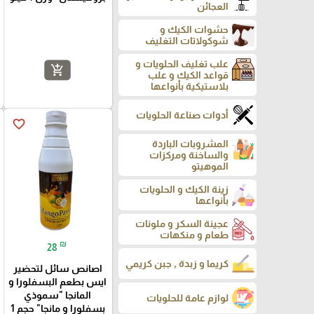
العجائن
حشوات الكيك و
شوكولاتات التغليف
علب تغليف الحلويات و
add_shopping_cart
قواعد الكيك و علب
بلاستيكية بأنواعها
أدوات صناعة الحلويات
favorite_border
المشروبات الباردة
والساخنة ومركزات
الموهيتو
زينة الكيك و الحلويات
بأنواعها
عجينة السكر و ملونات
طعام و منكهات
₪
28
كريما و زبدة , جبن كريمي
اصانص سائل لتحضير
ايس بطعم البسفلورا و
المانجا "سموذي
لوازم عامة للحلويات
بسفلورا و مانجا" حجم 1