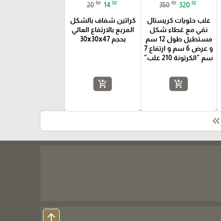
₪
₪
₪
₪
20
14
350
320
علب حلويات كريستال
كراتين شفاف بالشكل
نقي مع غطاء شكل
المربع بالارتفاع العالي
مستطيل طول 12 سم
بحجم 30x30x47
و عرض 6 سم و ارتفاع 7
سم "الكرتونة 210 علب"
add_shopping_cart
add_shopping_cart
keyboard_double_arrow_le
arrow_upward