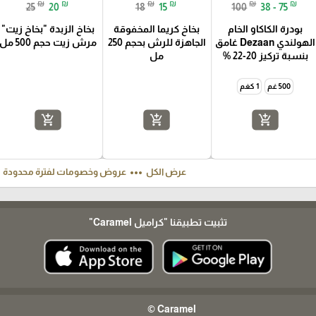
₪
₪
₪
₪
₪
₪
25
20
18
15
100
38 - 75
بودرة الكاكاو الخام
بخاخ كريما المخفوقة
بخاخ الزبدة "بخاخ زيت"
الهولندي Dezaan غامق
الجاهزة للرش بحجم 250
مرش زيت حجم 500 مل
بنسبة تركيز 20-22 %
مل
500 غم
1 كغم
add_shopping_cart
add_shopping_cart
add_shopping_cart
ft
more_horiz
عرض الكل
عروض وخصومات لفترة محدودة
تثبيت تطبيقنا
"كراميل Caramel"
Caramel ©