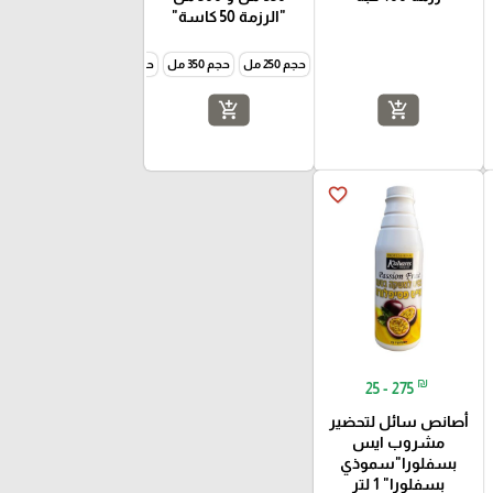
"الرزمة 50 كاسة"
حجم 250 مل
حجم 350 مل
حجم 500 مل
add_shopping_cart
add_shopping_cart
favorite_border
₪
25 - 275
أصانص سائل لتحضير
مشروب ايس
بسفلورا"سموذي
بسفلورا" 1 لتر