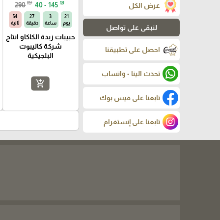
₪
₪
290
40 - 145
عرض الكل
53
27
3
21
يوم
ساعة
دقيقة
ثانية
لنبقى على تواصل
حبيبات زبدة الكاكاو انتاج
شركة كاليبوت
احصل على تطبيقنا
البلجيكية
تحدث الينا - واتساب
add_shopping_cart
تابعنا على فيس بوك
تابعنا على إنستغرام