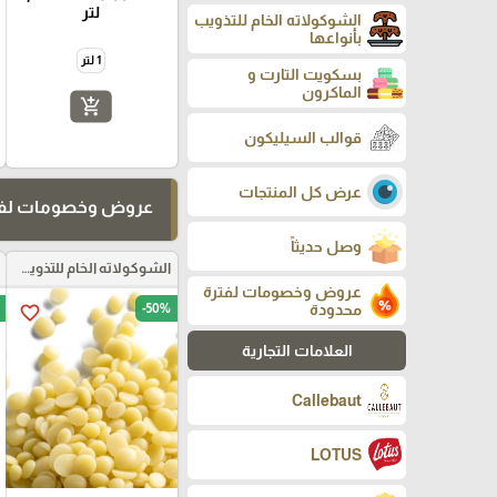
لتر
الشوكولاته الخام للتذويب
بأنواعها
1 لتر
بسكويت التارت و
الماكرون
add_shopping_cart
قوالب السيليكون
عرض كل المنتجات
عروض وخصومات لفت
وصل حديثاً
الشوكولاته الخام للتذويب بأنواعها
عروض وخصومات لفترة
محدودة
-50%
favorite_border
العلامات التجارية
Callebaut
LOTUS