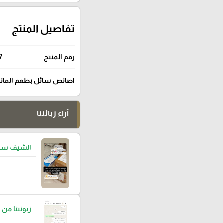
تفاصيل المنتج
رقم المنتج
7
اصانص سائل بطعم المانجا بحجم 1 لتر يستعمل في صناعة المشروبات ا
آراء زبائننا
الشيف سما
زبونتنا من 