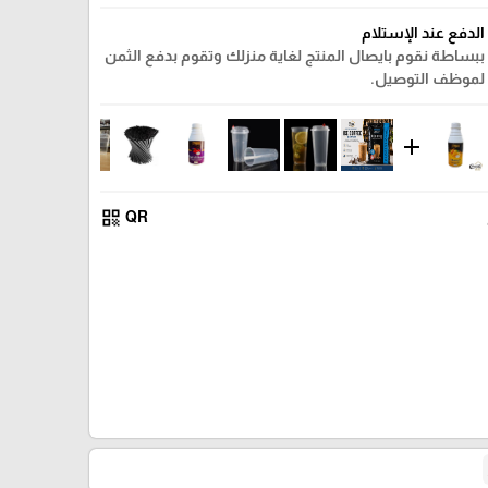
الدفع عند الإستلام
ببساطة نقوم بايصال المنتج لغاية منزلك وتقوم بدفع الثمن
لموظف التوصيل.
add
qr_code
QR