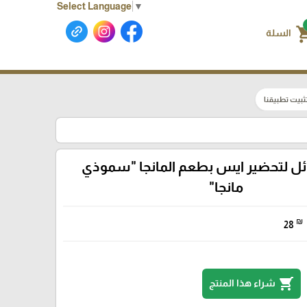
Select Language
▼
shoppin
السلة
ثبيت تطبيقنا
 لتحضير ايس بطعم المانجا "سموذي
مانجا"
₪
28
shopping_cart
شراء هذا المنتج