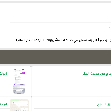
6
لباردة بطعم المانجا
ح من جديدة المكر
زبونتن
بير السبع
ام ح