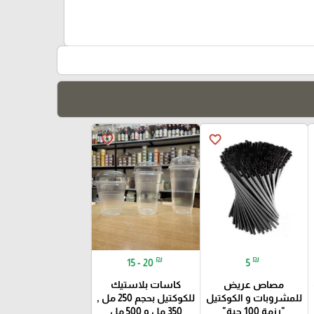
favorite_border
favorite_border
₪
₪
15 - 20
5
مصاص عريض
كاسات بلاستيك
للمشروبات و الكوكتيل
للكوكتيل بحجم 250 مل ,
"رزمة 100 حبة"
350 مل و 500 مل