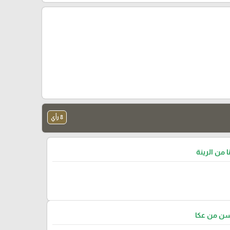
8 رأي
ا من الرينة
سن من عكا