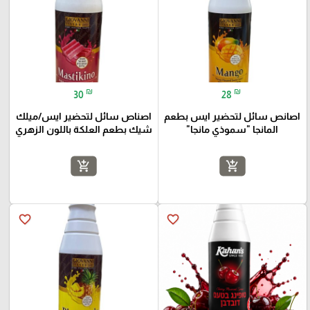
₪
₪
30
28
اصانص سائل لتحضير ايس بطعم
اصناص سائل لتحضير ايس/ميلك
المانجا "سموذي مانجا"
شيك بطعم العلكة باللون الزهري
add_shopping_cart
add_shopping_cart
favorite_border
favorite_border