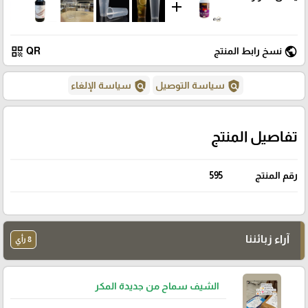
add
qr_code
public
نسخ رابط المنتج
QR
policy
policy
سياسة التوصيل
سياسة الإلغاء
تفاصيل المنتج
رقم المنتج
595
آراء زبائننا
8 رأي
الشيف سماح من جديدة المكر