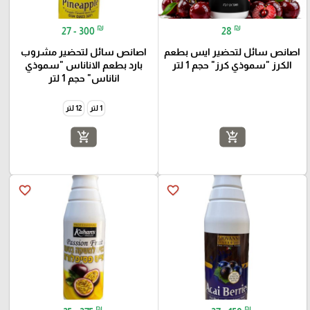
₪
₪
27 - 300
28
اصانص سائل لتحضير ايس بطعم
اصانص سائل لتحضير مشروب
الكرز "سموذي كرز" حجم 1 لتر
بارد بطعم الاناناس "سموذي
اناناس" حجم 1 لتر
1 لتر
12 لتر
add_shopping_cart
add_shopping_cart
favorite_border
favorite_border
₪
₪