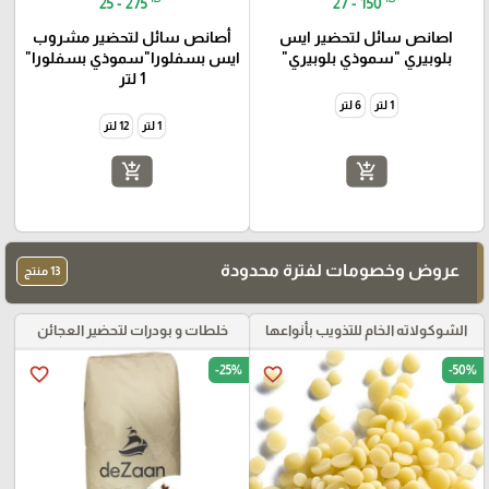
25 - 275
27 - 150
اصانص سائل لتحضير ايس
أصانص سائل لتحضير مشروب
بلوبيري "سموذي بلوبيري"
ايس بسفلورا"سموذي بسفلورا"
1 لتر
1 لتر
6 لتر
1 لتر
12 لتر
add_shopping_cart
add_shopping_cart
عروض وخصومات لفترة محدودة
13 منتج
الشوكولاته الخام للتذويب بأنواعها
خلطات و بودرات لتحضير العجائن
-25%
-50%
favorite_border
favorite_border