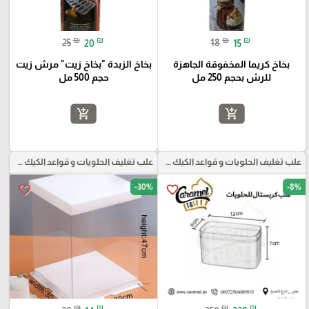
₪
₪
₪
₪
25
20
18
15
بخاخ كريما المخفوقة الجاهزة
بخاخ الزبدة "بخاخ زيت" مرش زيت
للرش بحجم 250 مل
حجم 500 مل
add_shopping_cart
add_shopping_cart
علب تغليف الحلويات و قواعد الكيك و علب بلاستيكية بأنواعها
علب تغليف الحلويات و قواعد الكيك و علب بلاستيكية بأنواعها
-30%
-8%
favorite_border
favorite_border
₪
₪
₪
₪