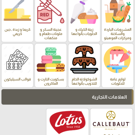
المشروبات الباردة
زينة الكيك و
عجينة السكر و
كريما و زبدة , جبن
والساخنة
الحلويات بأنواعها
ملونات طعام و
كريمي
ومركزات الموهيتو
منكهات
لوازم عامة
الشوكولاته الخام
بسكويت التارت و
قوالب السيليكون
للحلويات
للتذويب بأنواعها
الماكرون
العلامات التجارية