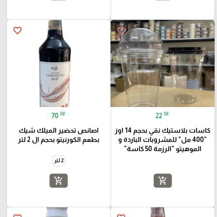
favorite_border
favorite_border
₪
₪
70
22
كاسات بلاستيك نقي بحجم 14 اوز
اصانص تحضير الميلك شيك
"400 مل" للمشروبات الباردة و
بطعم الكورنيتو بحجم ال 2 لتر
الموهيتو "الرزمة 50 كاسة"
2 لتر
add_shopping_cart
add_shopping_cart