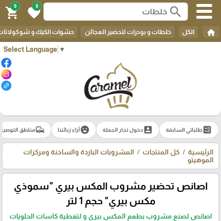
0
0
search
shopping_cart
favorite
home
الكل
خلطات و بودرات لتحضير العجائن
حشوات الكيك و شوكولاتات 
Select Language
▼
commute
emoji_emotions
account_box
ballot
طلباتي السابقة
دخول تجار الجملة
آراء زبائننا
مناطق التوصيل
الرئيسية
كل المنتجات
المشروبات الباردة والساخنة ومركزات
الموهيتو
اصانص تحضير مشروب المكس بيري "سموذي
مكس بيري" حجم 1 لتر
اصانص لصنع مشروب بطعم المكس بيري و لتغطية كاسات الحلويات