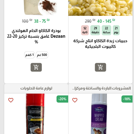
₪
₪
₪
₪
100
38 - 75
290
40 - 145
51
29
22
21
بودرة الكاكاو الخام الهولندي
يوم
ساعة
دقيقة
ثانية
Dezaan غامق بنسبة تركيز 20-22
حبيبات زبدة الكاكاو انتاج شركة
%
كاليبوت البلجيكية
500 غم
1 كغم
add_shopping_cart
add_shopping_cart
المشروبات الباردة والساخنة ومركزات الموهيتو
لوازم عامة للحلويات
-20%
-16%
favorite_border
favorite_border