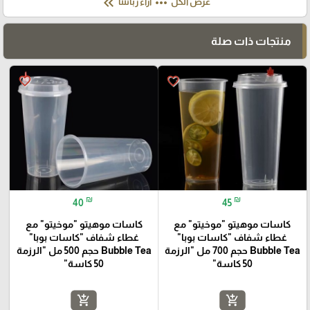
keyboard_double_arrow_left
more_horiz
عرض الكل
آراء زبائننا
منتجات ذات صلة
favorite_border
favorite_border
₪
₪
40
45
كاسات موهيتو "موخيتو" مع
كاسات موهيتو "موخيتو" مع
غطاء شفاف "كاسات بوبا"
غطاء شفاف "كاسات بوبا"
Bubble Tea حجم 700 مل "الرزمة
Bubble Tea حجم 500 مل "الرزمة
50 كاسة"
50 كاسة"
add_shopping_cart
add_shopping_cart