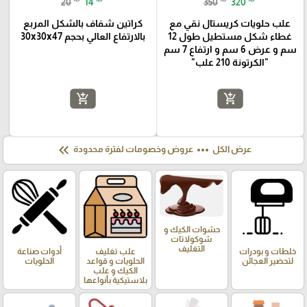
20
14
350
320
علب حلويات كريستال نقي مع
كراتين شفاف بالشكل المربع
غطاء شكل مستطيل طول 12
بالارتفاع العالي بحجم 30x30x47
سم و عرض 6 سم و ارتفاع 7 سم
"الكرتونة 210 علب"
add_shopping_cart
add_shopping_cart
keyboard_double_arrow_left
more_horiz
عرض الكل
عروض وخصومات لفترة محدودة
حشوات الكيك و
شوكولاتات
التغليف
خلطات و بودرات
علب تغليف
أدوات صناعة
لتحضير العجائن
الحلويات و قواعد
الحلويات
الكيك و علب
بلاستيكية بأنواعها