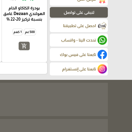
بودرة الكاكاو الخام
لنبقى على تواصل
الهولندي Dezaan غامق
بنسبة تركيز 20-22 %
احصل على تطبيقنا
500 غم
1 كغم
تحدث الينا - واتساب
add_shopping_cart
تابعنا على فيس بوك
تابعنا على إنستغرام