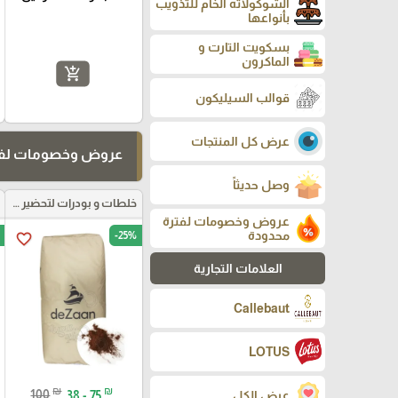
الشوكولاته الخام للتذويب
بأنواعها
بسكويت التارت و
الماكرون
add_shopping_cart
قوالب السيليكون
عرض كل المنتجات
عروض وخصومات لفت
وصل حديثاً
خلطات و بودرات لتحضير العجائن
عروض وخصومات لفترة
محدودة
-25%
favorite_border
العلامات التجارية
Callebaut
LOTUS
₪
₪
100
38 - 75
عرض الكل