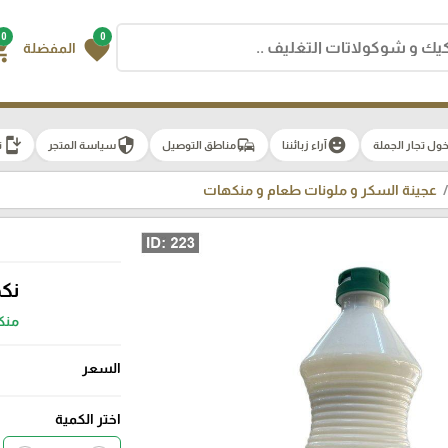
0
0
g_cart
favorite
المفضلة
install_mobile
security
commute
emoji_emotions
ول تجار الجملة
آراء زبائننا
مناطق التوصيل
سياسة المتجر
ت
عجينة السكر و ملونات طعام و منكهات
نكه
منكه
السعر
اختر الكمية