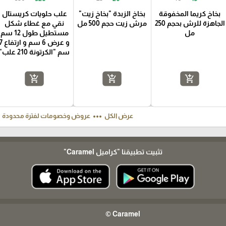
بخاخ كريما المخفوقة
بخاخ الزبدة "بخاخ زيت"
علب حلويات كريستال
الجاهزة للرش بحجم 250
مرش زيت حجم 500 مل
نقي مع غطاء شكل
مل
مستطيل طول 12 سم
و عرض 6 سم و ارت
سم "الكرتونة 210 علب"
add_shopping_cart
add_shopping_cart
add_shopping_cart
ft
more_horiz
عرض الكل
عروض وخصومات لفترة محدودة
تثبيت تطبيقنا
"كراميل Caramel"
Caramel ©