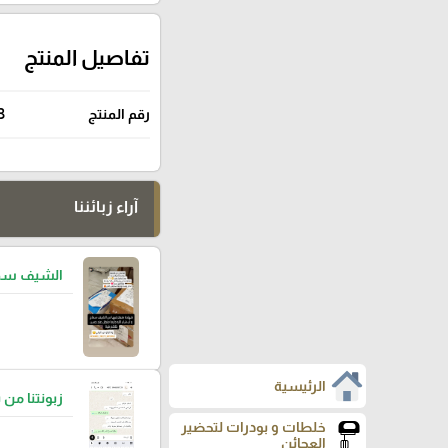
تفاصيل المنتج
رقم المنتج
3
آراء زبائننا
الشيف سما
الرئيسية
زبونتنا من 
خلطات و بودرات لتحضير
العجائن