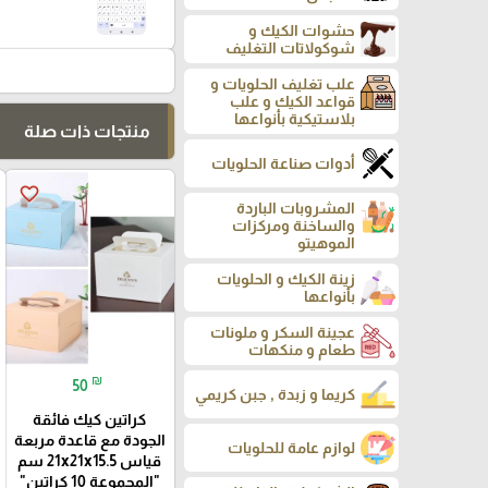
حشوات الكيك و
شوكولاتات التغليف
علب تغليف الحلويات و
قواعد الكيك و علب
بلاستيكية بأنواعها
منتجات ذات صلة
أدوات صناعة الحلويات
favorite_border
المشروبات الباردة
والساخنة ومركزات
الموهيتو
زينة الكيك و الحلويات
بأنواعها
عجينة السكر و ملونات
طعام و منكهات
₪
50
كريما و زبدة , جبن كريمي
كراتين كيك فائقة
الجودة مع قاعدة مربعة
لوازم عامة للحلويات
قياس 21x21x15.5 سم
"المجموعة 10 كراتين"