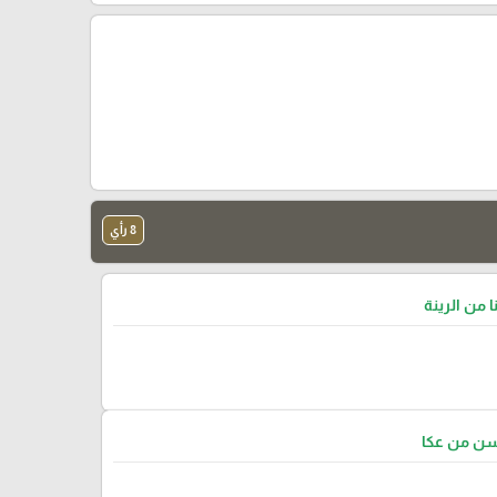
8 رأي
ا من الرينة
سن من عكا