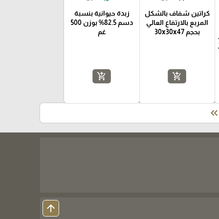
كراتين شفاف بالشكل
زبدة حيوانية بنسبة
المربع بالارتفاع العالي
دسم 82.5% بوزن 500
بحجم 30x30x47
غم
فاع 7
add_shopping_cart
add_shopping_cart
keyboard_double_arrow_le
arrow_upward