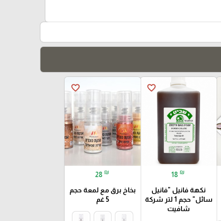
favorite_border
favorite_border
₪
₪
28
18
نكهة فانيل "فانيل
بخاخ برق مع لمعة حجم
سائل" حجم 1 لتر شركة
5 غم
شافيت