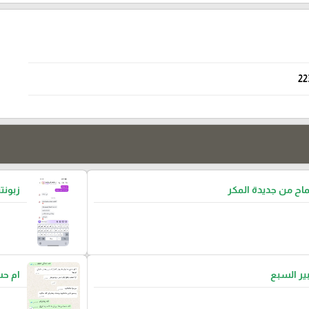
22
ح من جديدة المكر
زبونتن
بير السبع
ام ح