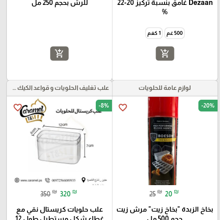
Dezaan غامق بنسبة تركيز 20-22
للرش بحجم 250 مل
%
500 غم
1 كغم
add_shopping_cart
add_shopping_cart
لوازم عامة للحلويات
علب تغليف الحلويات و قواعد الكيك و علب بلاستيكية بأنواعها
-8%
-20%
favorite_border
favorite_border
₪
₪
₪
₪
350
320
25
20
بخاخ الزبدة "بخاخ زيت" مرش زيت
علب حلويات كريستال نقي مع
حجم 500 مل
غطاء شكل مستطيل طول 12