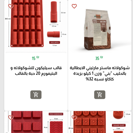
favorite_border
favorite_border
₪
₪
15
35
شوكولاته ماستر مارتيني الايطالية
قالب سيليكون للشوكولاته و
بالحليب "بني" وزن 1 كيلو بزبدة
البتيفورم 20 حبة بالقالب
كاكاو نسبه 32%
add_shopping_cart
add_shopping_cart
favorite_border
favorite_border