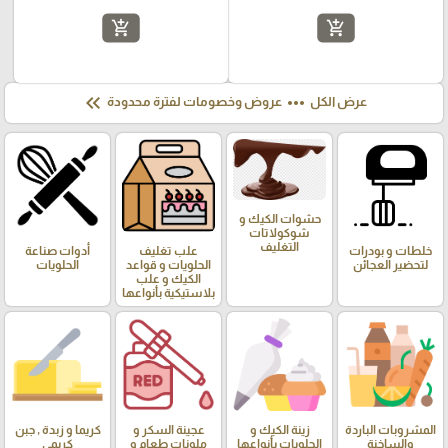
add_shopping_cart
add_shopping_cart
keyboard_double_arrow_left
more_horiz
عرض الكل
عروض وخصومات لفترة محدودة
حشوات الكيك و
شوكولاتات
التغليف
خلطات و بودرات
علب تغليف
أدوات صناعة
لتحضير العجائن
الحلويات و قواعد
الحلويات
الكيك و علب
بلاستيكية بأنواعها
المشروبات الباردة
زينة الكيك و
عجينة السكر و
كريما و زبدة , جبن
والساخنة
الحلويات بأنواعها
ملونات طعام و
كريمي