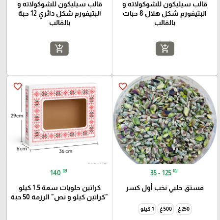
قالب سيليكون للشوكولاته و
قالب سيليكون للشوكولاته و
البتيفورم شكل هلال 8 حبات
البتيفورم شكل دائري 12 حبة
بالقالب
بالقالب
add_shopping_cart
add_shopping_cart
favorite_border
favorite_border
₪
₪
140
35 - 125
فستق حلبي نخب أول كسر
كراتين حلويات سعة 1.5 كيلو
"كراتين كيلو و نص" الرزمة 50 حبة
250 غ
500 غ
1 كيلو