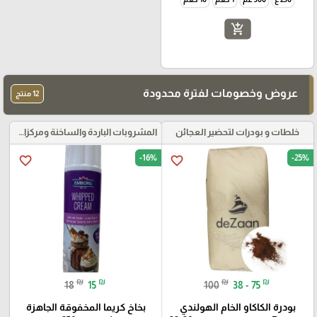
add_shopping_cart
عروض وخصومات لفترة محدودة
12 منتج
خلطات و بودرات لتحضير العجائن
المشروبات الباردة والساخنة ومركزات الموهيتو
-16%
-25%
favorite_border
favorite_border
₪
₪
₪
₪
18
15
100
38 - 75
بودرة الكاكاو الخام الهولندي
بخاخ كريما المخفوقة الجاهزة