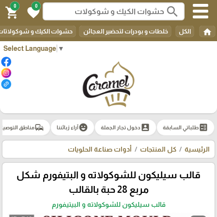
0
0
search
shopping_cart
favorite
home
الكل
خلطات و بودرات لتحضير العجائن
حشوات الكيك و شوكولاتات 
Select Language
▼
commute
emoji_emotions
account_box
ballot
طلباتي السابقة
دخول تجار الجملة
آراء زبائننا
مناطق التوصيل
الرئيسية
كل المنتجات
أدوات صناعة الحلويات
قالب سيليكون للشوكولاته و البتيفورم شكل
مربع 28 حبة بالقالب
قالب سيليكون للشوكولاته و البيتيفورم