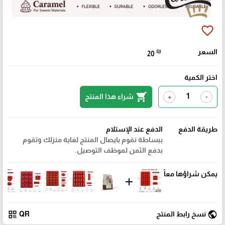
favorite_border
السعر
₪
20
اختر الكمية
shopping_cart
شراء هذا المنتج
+
-
طريقة الدفع
الدفع عند الإستلام
ببساطة نقوم بايصال المنتج لغاية منزلك وتقوم
بدفع الثمن لموظف التوصيل.
يمكن شراؤها معاً
add
qr_code
public
نسخ رابط المنتج
QR