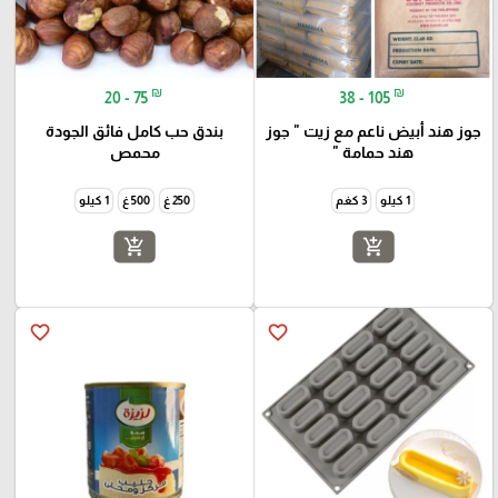
₪
₪
20 - 75
38 - 105
جوز هند أبيض ناعم مع زيت " جوز
بندق حب كامل فائق الجودة
هند حمامة "
محمص
1 كيلو
3 كغم
250 غ
500 غ
1 كيلو
add_shopping_cart
add_shopping_cart
favorite_border
favorite_border