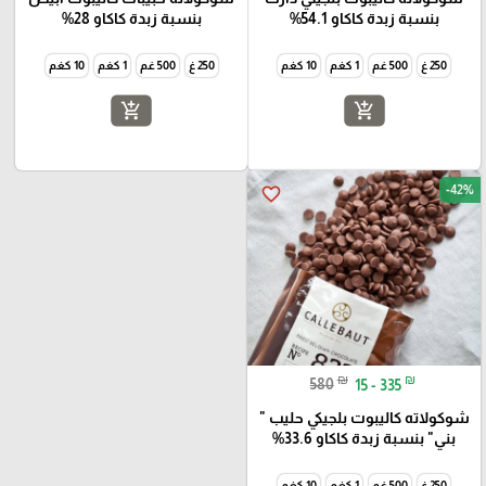
بنسبة زبدة كاكاو 54.1%
بنسبة زبدة كاكاو 28%
250 غ
500 غم
1 كغم
10 كغم
250 غ
500 غم
1 كغم
10 كغم
add_shopping_cart
add_shopping_cart
-42%
favorite_border
₪
₪
580
15 - 335
شوكولاته كاليبوت بلجيكي حليب "
بني" بنسبة زبدة كاكاو 33.6%
250 غ
500 غم
1 كغم
10 كغم