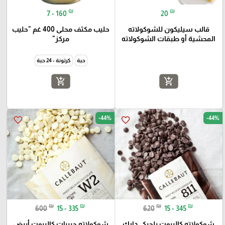
₪
₪
7 - 160
20
قالب سيليكون للشوكولاته
حليب مكثف محلى 400 غم "حليب
المحشية أو طبقات الشوكولاته
مركز"
حبة
كرتونة - 24 حبة
add_shopping_cart
add_shopping_cart
-44%
-44%
favorite_border
favorite_border
₪
₪
₪
₪
600
15 - 335
620
15 - 345
شوكولاته كاليبوت بلجيكي دارك
شوكولاته حبيبات كاليبوت أبيض