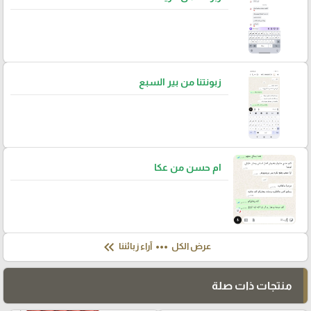
زبونتنا من بير السبع
ام حسن من عكا
keyboard_double_arrow_left
more_horiz
عرض الكل
آراء زبائننا
منتجات ذات صلة