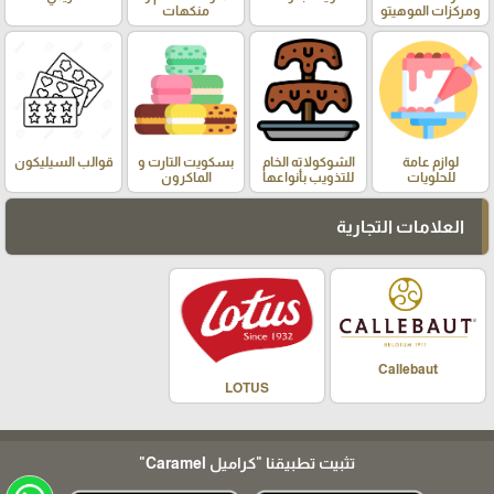
ومركزات الموهيتو
منكهات
لوازم عامة
الشوكولاته الخام
بسكويت التارت و
قوالب السيليكون
للحلويات
للتذويب بأنواعها
الماكرون
العلامات التجارية
Callebaut
LOTUS
تثبيت تطبيقنا
"كراميل Caramel"