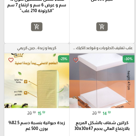
سم و عرض 6 سم و ارتفاع 7 سم
"الكرتونة 210 علب"
add_shopping_cart
add_shopping_cart
علب تغليف الحلويات و قواعد الكيك و علب بلاستيكية بأنواعها
كريما و زبدة , جبن كريمي
-25%
-30%
favorite_border
favorite_border
₪
₪
₪
₪
20
15
20
14
كراتين شفاف بالشكل المربع
زبدة حيوانية بنسبة دسم 82.5%
بالارتفاع العالي بحجم 30x30x47
بوزن 500 غم