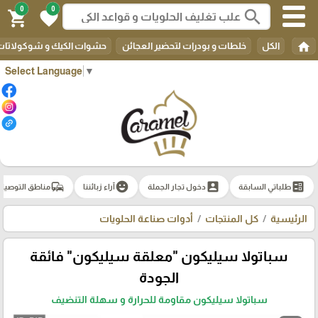
0
0
search
shopping_cart
favorite
home
الكل
خلطات و بودرات لتحضير العجائن
حشوات الكيك و شوكولاتات 
Select Language
▼
commute
emoji_emotions
account_box
ballot
طلباتي السابقة
دخول تجار الجملة
آراء زبائننا
مناطق التوصيل
الرئيسية
كل المنتجات
أدوات صناعة الحلويات
سباتولا سيليكون "معلقة سيليكون" فائقة
الجودة
سباتولا سيليكون مقاومة للحرارة و سهلة التنضيف