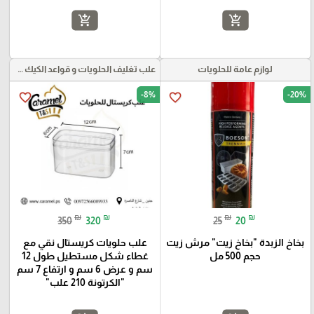
add_shopping_cart
add_shopping_cart
لوازم عامة للحلويات
علب تغليف الحلويات و قواعد الكيك و علب بلاستيكية بأنواعها
-8%
-20%
favorite_border
favorite_border
₪
₪
₪
₪
350
320
25
20
بخاخ الزبدة "بخاخ زيت" مرش زيت
علب حلويات كريستال نقي مع
حجم 500 مل
غطاء شكل مستطيل طول 12
سم و عرض 6 سم و ارتفاع 7 سم
"الكرتونة 210 علب"