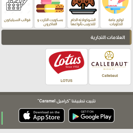
لوازم عامة
الشوكولاته الخام
بسكويت التارت و
قوالب السيليكون
للحلويات
للتذويب بأنواعها
الماكرون
العلامات التجارية
Callebaut
LOTUS
تثبيت تطبيقنا
"كراميل Caramel"