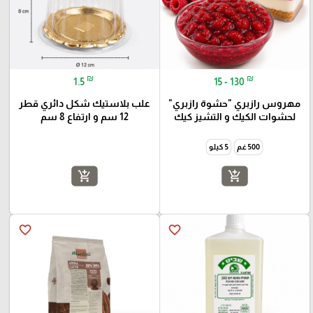
₪
₪
1.5
15 - 130
مهروس رازبري "حشوة رازبري"
علب بلاستيك شكل دائري قطر
لحشوات الكيك و التشيز كيك
12 سم و ارتفاع 8 سم
500 غم
5 كيلو
add_shopping_cart
add_shopping_cart
favorite_border
favorite_border