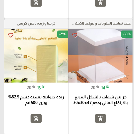
add_shopping_cart
add_shopping_cart
علب تغليف الحلويات و قواعد الكيك و علب بلاستيكية بأنواعها
كريما و زبدة , جبن كريمي
-25%
-30%
favorite_border
favorite_border
₪
₪
₪
₪
20
15
20
14
كراتين شفاف بالشكل المربع
زبدة حيوانية بنسبة دسم 82.5%
بالارتفاع العالي بحجم 30x30x47
بوزن 500 غم
add_shopping_cart
add_shopping_cart