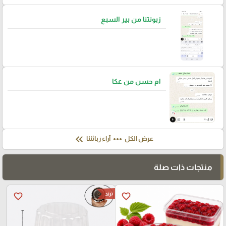
زبونتنا من بير السبع
ام حسن من عكا
keyboard_double_arrow_left
more_horiz
عرض الكل
آراء زبائننا
منتجات ذات صلة
ترند
favorite_border
favorite_border