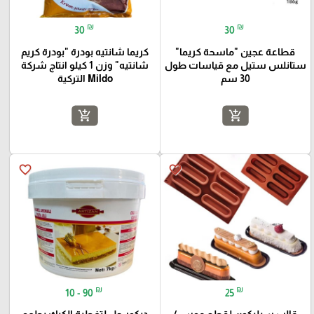
₪
₪
30
30
قطاعة عجين "ماسحة كريما"
كريما شانتيه بودرة "بودرة كريم
ستانلس ستيل مع قياسات طول
شانتيه" وزن 1 كيلو انتاج شركة
30 سم
Mildo التركية
add_shopping_cart
add_shopping_cart
favorite_border
favorite_border
₪
₪
10 - 90
25