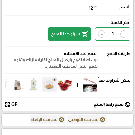
السعر
₪
12
اختر الكمية
shopping_cart
شراء هذا المنتج
+
-
طريقة الدفع
الدفع عند الإستلام
ببساطة نقوم بايصال المنتج لغاية منزلك وتقوم
بدفع الثمن لموظف التوصيل.
يمكن شراؤها معاً
add
qr_code
public
نسخ رابط المنتج
QR
policy
policy
سياسة التوصيل
سياسة الإلغاء