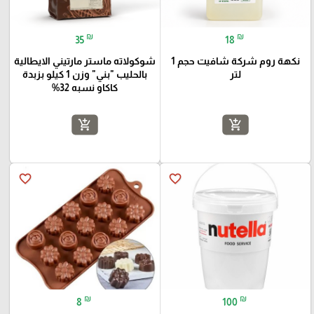
₪
₪
35
18
نكهة روم شركة شافيت حجم 1
شوكولاته ماستر مارتيني الايطالية
لتر
بالحليب "بني" وزن 1 كيلو بزبدة
كاكاو نسبه 32%
add_shopping_cart
add_shopping_cart
favorite_border
favorite_border
₪
₪
8
100