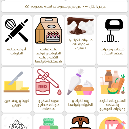
keyboard_double_arrow_left
more_horiz
عرض الكل
عروض وخصومات لفترة محدودة
حشوات الكيك و
شوكولاتات
التغليف
خلطات و بودرات
علب تغليف
أدوات صناعة
لتحضير العجائن
الحلويات و قواعد
الحلويات
الكيك و علب
بلاستيكية بأنواعها
المشروبات الباردة
زينة الكيك و
عجينة السكر و
كريما و زبدة , جبن
والساخنة
الحلويات بأنواعها
ملونات طعام و
كريمي
ومركزات الموهيتو
منكهات