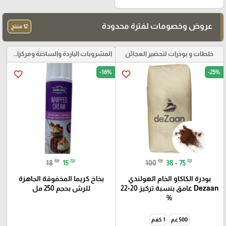
عروض وخصومات لفترة محدودة
12 منتج
خلطات و بودرات لتحضير العجائن
المشروبات الباردة والساخنة ومركزات الموهيتو
-16%
-25%
favorite_border
favorite_border
₪
₪
₪
₪
18
15
100
38 - 75
بودرة الكاكاو الخام الهولندي
بخاخ كريما المخفوقة الجاهزة
Dezaan غامق بنسبة تركيز 20-22
للرش بحجم 250 مل
%
500 غم
1 كغم