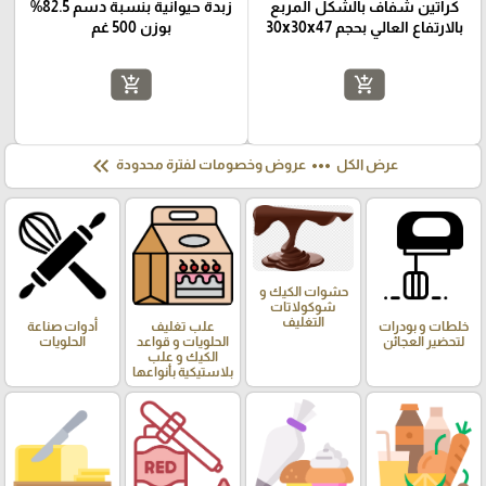
كراتين شفاف بالشكل المربع
زبدة حيوانية بنسبة دسم 82.5%
بالارتفاع العالي بحجم 30x30x47
بوزن 500 غم
add_shopping_cart
add_shopping_cart
keyboard_double_arrow_left
more_horiz
عرض الكل
عروض وخصومات لفترة محدودة
حشوات الكيك و
شوكولاتات
التغليف
خلطات و بودرات
علب تغليف
أدوات صناعة
لتحضير العجائن
الحلويات و قواعد
الحلويات
الكيك و علب
بلاستيكية بأنواعها