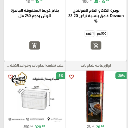
18
15
100
38 - 75
بودرة الكاكاو الخام الهولندي
بخاخ كريما المخفوقة الجاهزة
Dezaan غامق بنسبة تركيز 20-22
للرش بحجم 250 مل
%
500 غم
1 كغم
add_shopping_cart
add_shopping_cart
لوازم عامة للحلويات
علب تغليف الحلويات و قواعد الكيك و علب بلاستيكية بأنواعها
-8%
-20%
favorite_border
favorite_border
₪
₪
₪
₪
350
320
25
20