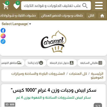
0
0
search
shopping_cart
favorite
home
الكل
خلطات و بودرات لتحضير العجائن
حشوات الكيك و شوكولاتات 
Select Language
▼
commute
emoji_emotions
account_box
ballot
طلباتي السابقة
دخول تجار الجملة
آراء زبائننا
مناطق التوصيل
الرئيسية
كل المنتجات
المشروبات الباردة والساخنة ومركزات
الموهيتو
سكر ابيض وجبات وزن 4 غرام "1000 كيس"
سكر ابيض للمشروبات الساخنة و القهوة بوزن 4 غم
1 / 1