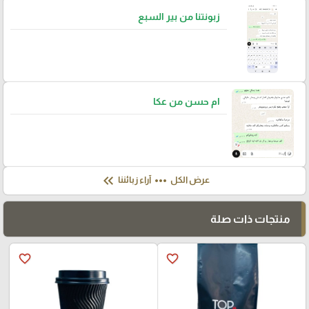
زبونتنا من بير السبع
ام حسن من عكا
keyboard_double_arrow_left
more_horiz
عرض الكل
آراء زبائننا
منتجات ذات صلة
favorite_border
favorite_border