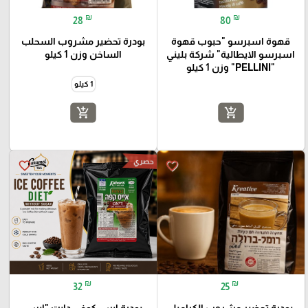
₪
₪
28
80
قهوة اسبرسو "حبوب قهوة
بودرة تحضير مشروب السحلب
اسبرسو الايطالية" شركة بليني
الساخن وزن 1 كيلو
"PELLINI" وزن 1 كيلو
1 كيلو
add_shopping_cart
add_shopping_cart
حصري
favorite_border
favorite_border
₪
₪
32
25