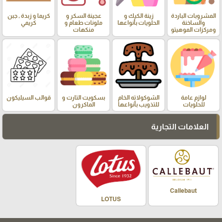
المشروبات الباردة
زينة الكيك و
عجينة السكر و
كريما و زبدة , جبن
والساخنة
الحلويات بأنواعها
ملونات طعام و
كريمي
ومركزات الموهيتو
منكهات
لوازم عامة
الشوكولاته الخام
بسكويت التارت و
قوالب السيليكون
للحلويات
للتذويب بأنواعها
الماكرون
العلامات التجارية
Callebaut
LOTUS