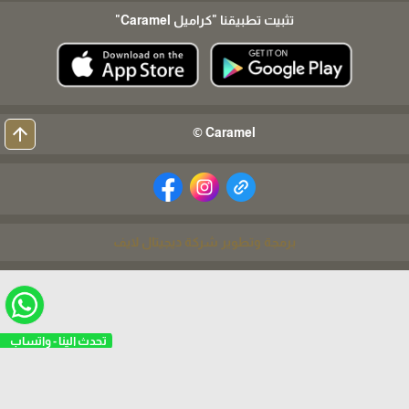
تثبيت تطبيقنا
"كراميل Caramel"
arrow_upward
Caramel ©
برمجة وتطوير شركة ديجيتال لايف
تحدث الينا - واتساب