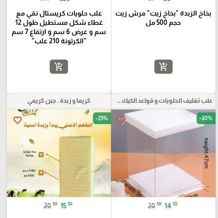
بخاخ الزبدة "بخاخ زيت" مرش زيت
علب حلويات كريستال نقي مع
حجم 500 مل
غطاء شكل مستطيل طول 12
سم و عرض 6 سم و ارتفاع 7 سم
"الكرتونة 210 علب"
add_shopping_cart
add_shopping_cart
علب تغليف الحلويات و قواعد الكيك و علب بلاستيكية بأنواعها
كريما و زبدة , جبن كريمي
-25%
-30%
favorite_border
favorite_border
₪
₪
₪
₪
20
15
20
14