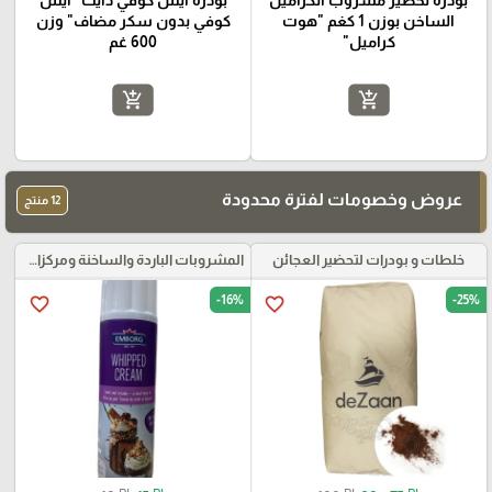
بودرة تحضير مشروب الكراميل
بودرة ايس كوفي دايت "ايس
الساخن بوزن 1 كغم "هوت
كوفي بدون سكر مضاف" وزن
كراميل"
600 غم
add_shopping_cart
add_shopping_cart
عروض وخصومات لفترة محدودة
12 منتج
خلطات و بودرات لتحضير العجائن
المشروبات الباردة والساخنة ومركزات الموهيتو
-16%
-25%
favorite_border
favorite_border
₪
₪
₪
₪