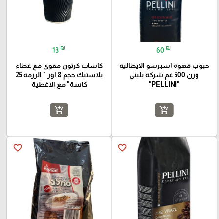
₪
₪
13
60
حبوب قهوة اسبرسو الايطالية
كاسات كرتون مقوى مع غطاء
وزن 500 غم شركة بليني
بلاستيك حجم 8 اوز " الرزمة 25
"PELLINI"
كاسة" مع الاغطية
add_shopping_cart
add_shopping_cart
favorite_border
favorite_border