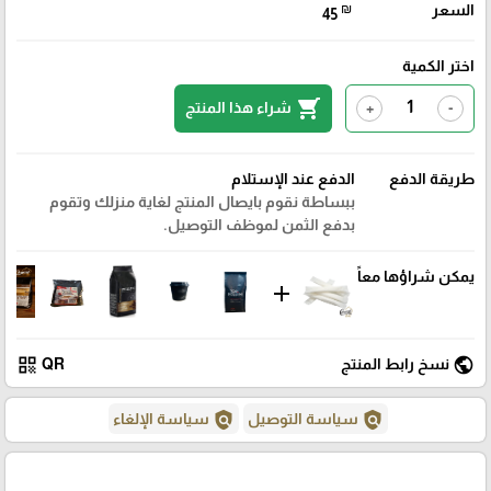
السعر
₪
45
اختر الكمية
shopping_cart
شراء هذا المنتج
+
-
طريقة الدفع
الدفع عند الإستلام
ببساطة نقوم بايصال المنتج لغاية منزلك وتقوم
بدفع الثمن لموظف التوصيل.
يمكن شراؤها معاً
add
qr_code
public
نسخ رابط المنتج
QR
policy
policy
سياسة التوصيل
سياسة الإلغاء