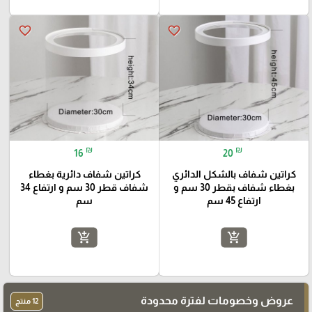
favorite_border
favorite_border
₪
₪
16
20
كراتين شفاف بالشكل الدائري
كراتين شفاف دائرية بغطاء
بغطاء شفاف بقطر 30 سم و
شفاف قطر 30 سم و ارتفاع 34
ارتفاع 45 سم
سم
add_shopping_cart
add_shopping_cart
عروض وخصومات لفترة محدودة
12 منتج