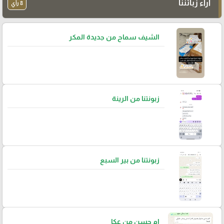
آراء زبائننا
8 رأي
الشيف سماح من جديدة المكر
زبونتنا من الرينة
زبونتنا من بير السبع
ام حسن من عكا