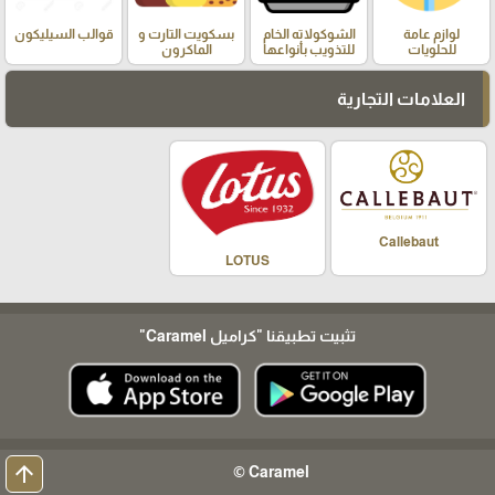
لوازم عامة
الشوكولاته الخام
بسكويت التارت و
قوالب السيليكون
للحلويات
للتذويب بأنواعها
الماكرون
العلامات التجارية
Callebaut
LOTUS
تثبيت تطبيقنا
"كراميل Caramel"
arrow_upward
Caramel ©