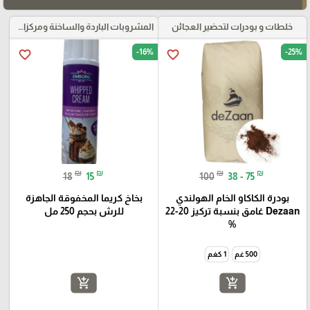
خلطات و بودرات لتحضير العجائن
المشروبات الباردة والساخنة ومركزات الموهيتو
-16%
-25%
favorite_border
favorite_border
₪
₪
₪
₪
18
15
100
38 - 75
بودرة الكاكاو الخام الهولندي
بخاخ كريما المخفوقة الجاهزة
Dezaan غامق بنسبة تركيز 20-22
للرش بحجم 250 مل
%
500 غم
1 كغم
add_shopping_cart
add_shopping_cart