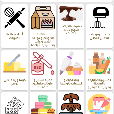
حشوات الكيك و
شوكولاتات
التغليف
خلطات و بودرات
علب تغليف
أدوات صناعة
لتحضير العجائن
الحلويات و قواعد
الحلويات
الكيك و علب
بلاستيكية بأنواعها
المشروبات الباردة
زينة الكيك و
عجينة السكر و
كريما و زبدة , جبن
والساخنة
الحلويات بأنواعها
ملونات طعام و
كريمي
ومركزات الموهيتو
منكهات