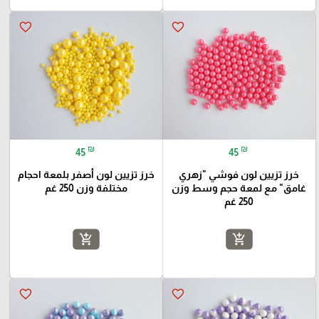
favorite_border
favorite_border
₪
₪
45
45
خرز تزيين لون فوشي "زهري
خرز تزيين لون أصفر بلمعة احجام
غامق" مع لمعة حجم وسط وزن
مختلفة وزن 250 غم
250 غم
add_shopping_cart
add_shopping_cart
favorite_border
favorite_border