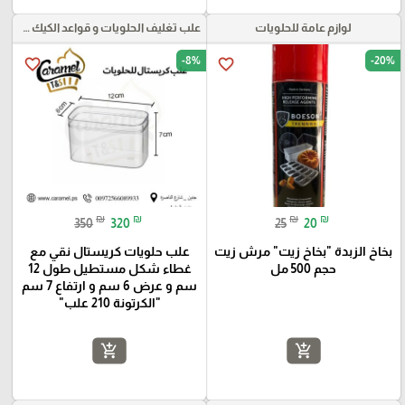
لوازم عامة للحلويات
علب تغليف الحلويات و قواعد الكيك و علب بلاستيكية بأنواعها
-8%
-20%
favorite_border
favorite_border
₪
₪
₪
₪
350
320
25
20
بخاخ الزبدة "بخاخ زيت" مرش زيت
علب حلويات كريستال نقي مع
حجم 500 مل
غطاء شكل مستطيل طول 12
سم و عرض 6 سم و ارتفاع 7 سم
"الكرتونة 210 علب"
add_shopping_cart
add_shopping_cart