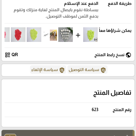
طريقة الدفع
الدفع عند الإستلام
ببساطة نقوم بايصال المنتج لغاية منزلك وتقوم
بدفع الثمن لموظف التوصيل.
يمكن شراؤها معاً
add
qr_code
public
نسخ رابط المنتج
QR
policy
policy
سياسة التوصيل
سياسة الإلغاء
تفاصيل المنتج
رقم المنتج
623