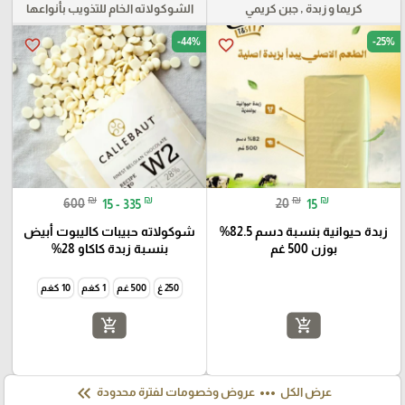
كريما و زبدة , جبن كريمي
الشوكولاته الخام للتذويب بأنواعها
-44%
-25%
favorite_border
favorite_border
₪
₪
₪
₪
600
15 - 335
20
15
زبدة حيوانية بنسبة دسم 82.5%
شوكولاته حبيبات كاليبوت أبيض
بوزن 500 غم
بنسبة زبدة كاكاو 28%
250 غ
500 غم
1 كغم
10 كغم
add_shopping_cart
add_shopping_cart
keyboard_double_arrow_left
more_horiz
عرض الكل
عروض وخصومات لفترة محدودة