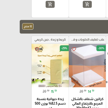
add_shopping_cart
add_shopping_cart
12 منتج
علب تغليف الحلويات و قواعد الكيك و علب بلاستيكية بأنواعها
كريما و زبدة , جبن كريمي
-25%
-30%
favorite_border
favorite_border
₪
₪
₪
₪
20
15
20
14
كراتين شفاف بالشكل
زبدة حيوانية بنسبة
المربع بالارتفاع العالي
دسم 82.5% بوزن 500