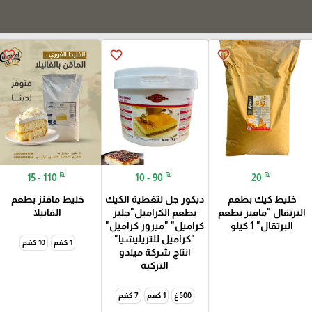
favorite_border
favorite_border
favorite_border
₪
₪
₪
15 - 110
10 - 90
20
خليط كيك بطعم
ديكور جل لتغطية الكيك
خليط مافنز بطعم
البرتقال "مافنز بطعم
بطعم الكراميل"جليز
الفانيلا
البرتقال" 1 كيلو
كراميل" "ميرور كراميل"
"كراميل للتريليشيا"
1 كغم
10 كغم
انتاج شركة ميلدو
التركية
500 غ
1 كغم
7 كغم