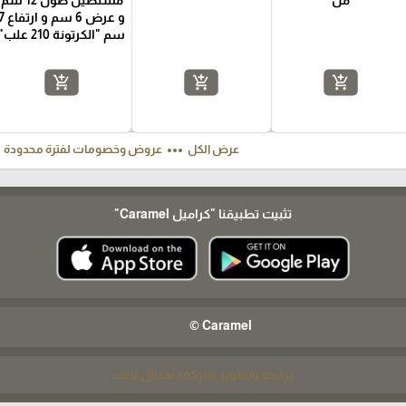
مل
مستطيل طول 12 سم
و عرض 6 سم و ارت
سم "الكرتونة 210 علب"
add_shopping_cart
add_shopping_cart
add_shopping_cart
ft
more_horiz
عرض الكل
عروض وخصومات لفترة محدودة
تثبيت تطبيقنا
"كراميل Caramel"
Caramel ©
برمجة وتطوير شركة ديجيتال لايف