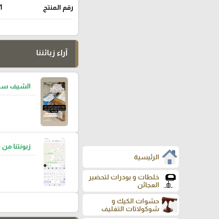
رقم المنتج
1
آراء زبائننا
الشيف سما
زبونتنا من 
الرئيسية
خلطات و بودرات لتحضير
العجائن
حشوات الكيك و
شوكولاتات التغليف