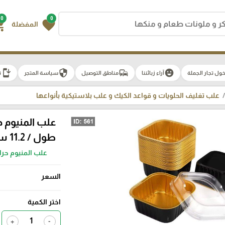
0
0
g_cart
favorite
المفضلة
install_mobile
security
commute
emoji_emotions
ول تجار الجملة
آراء زبائننا
مناطق التوصيل
سياسة المتجر
ت
علب تغليف الحلويات و قواعد الكيك و علب بلاستيكية بأنواعها
طول / 11.2 سم عرض مع غطاء شفاف الرزمة 100 علبة
علب المنيوم حرار
السعر
اختر الكمية
+
-