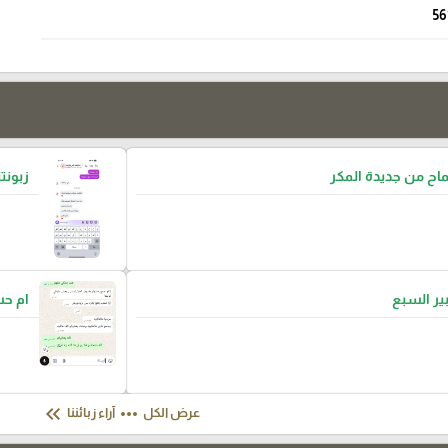
56
ح من جديدة المكر
زبونتن
بير السبع
ام ح
keyboard_double_arrow_left
more_horiz
عرض الكل
آراء زبائننا