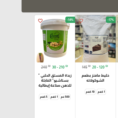
-14%
-17%
favorite_border
favorite_border
₪
₪
₪
₪
240
30 - 210
145
20 - 120
خليط مافنز بطعم
زبدة الفستق الحلبي "
الشوكولاته
بستاشيو" القابلة
للدهن صناعة إيطالية
1 كغم
10 كغم
500 غم
1 كغم
5 كغم