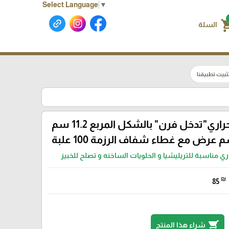
Select Language
▼
shoppin
السلة
ثبيت تطبيقنا
علب المنيوم حراري"تدخل فرن" بالشكل المربع 11.2 سم
ي مناسبة للتريليشيا و الحلويات الساخنه و تصلح للخبيز
₪
85
shopping_cart
شراء هذا المنتج