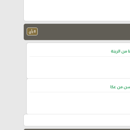
8 رأي
ا من الرينة
سن من عكا