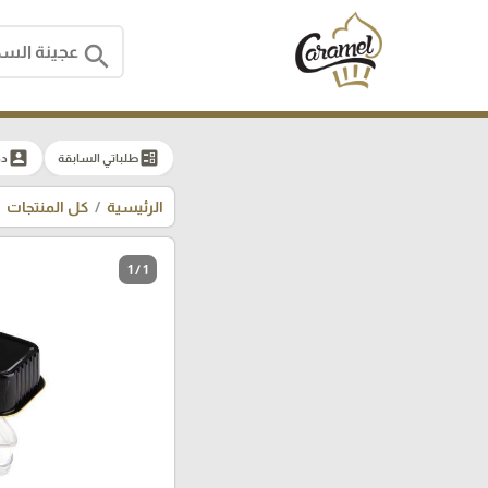
search
account_box
ballot
طلباتي السابقة
دخ
الرئيسية
كل المنتجات
1 / 1