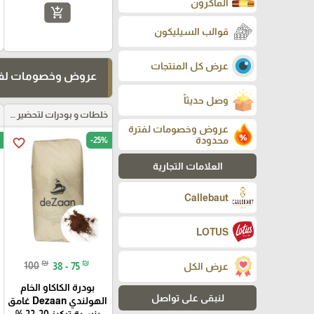
الماكرون
add_shopping_cart
قوالب السيليكون
عرض كل المنتجات
عروض وخصومات لفت
وصل حديثاً
خلطات و بودرات لتحضير العجائن
عروض وخصومات لفترة
محدودة
-25%
favorite_border
العلامات التجارية
Callebaut
LOTUS
₪
₪
100
38 - 75
عرض الكل
بودرة الكاكاو الخام
لنبقى على تواصل
الهولندي Dezaan غامق