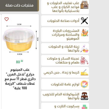
علب تغليف الحلويات و
منتجات ذات صلة
قواعد الكيك و علب
بلاستيكية بأنواعها
favorite_border
أدوات صناعة الحلويات
المشروبات الباردة
والساخنة ومركزات
الموهيتو
زينة الكيك و الحلويات
بأنواعها
عجينة السكر و ملونات
₪
80
طعام و منكهات
علب المينيوم
كريما و زبدة , جبن كريمي
حراري"تدخل الفرن"
دائري قطر 11 سم مع
غطاء شفاف "الرزمة
لوازم عامة للحلويات
100 علبة"
الشوكولاته الخام للتذويب
بأنواعها
بسكويت التارت و