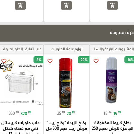
add_shopping_cart
add_shopping_cart
add_shopping_cart
رة محدودة
المشروبات الباردة والساخنة ومركزات الموهيتو
لوازم عامة للحلويات
علب تغليف الحلويات و قواعد الكيك و علب بلاستيكية بأنواعها
-8%
-20%
-16%
favorite_border
favorite_border
favorite_border
₪
₪
₪
₪
₪
₪
350
320
25
20
18
15
بخاخ كريما المخفوقة
بخاخ الزبدة "بخاخ زيت"
علب حلويات كريستال
الجاهزة للرش بحجم 250
مرش زيت حجم 500 مل
نقي مع غطاء شكل