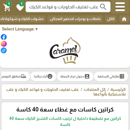
0
0
search
shopping_cart
favorite
home
الكل
خلطات و بودرات لتحضير العجائن
حشوات الكيك و شوكولاتات 
Select Language
▼
commute
emoji_emotions
account_box
ballot
طلباتي السابقة
دخول تجار الجملة
آراء زبائننا
مناطق التوصيل
الرئيسية
كل المنتجات
علب تغليف الحلويات و قواعد الكيك و علب
بلاستيكية بأنواعها
كراتين كاسات مع غطاء سعة 40 كاسة
كراتين مع تقطيعة داخلية ل ترتيب كاسات التشيز الكيك سعة 40
كاسة