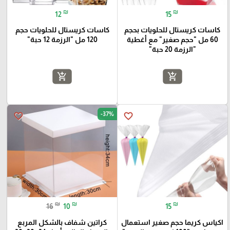
₪
₪
12
15
كاسات كريستال للحلويات بحجم
كاسات كريستال للحلويات حجم
60 مل "حجم صغير" مع أغطية
120 مل "الرزمة 12 حبة"
"الرزمة 20 حبة"
add_shopping_cart
add_shopping_cart
-37%
favorite_border
favorite_border
₪
₪
₪
16
10
15
اكياس كريما حجم صغير استعمال
كراتين شفاف بالشكل المربع