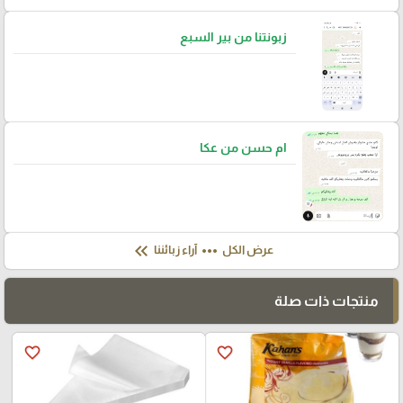
زبونتنا من بير السبع
ام حسن من عكا
keyboard_double_arrow_left
more_horiz
عرض الكل
آراء زبائننا
منتجات ذات صلة
favorite_border
favorite_border