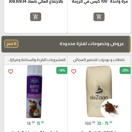
مرة واحدة "100 كيس في الرزمة"
بالارتفاع العالي بأبعاد 30x30x34
add_shopping_cart
add_shopping_cart
عروض وخصومات لفترة محدودة
12 منتج
خلطات و بودرات لتحضير العجائن
المشروبات الباردة والساخنة ومركزات الموهيتو
-16%
-25%
favorite_border
favorite_border
₪
₪
₪
₪
18
15
100
38 - 75