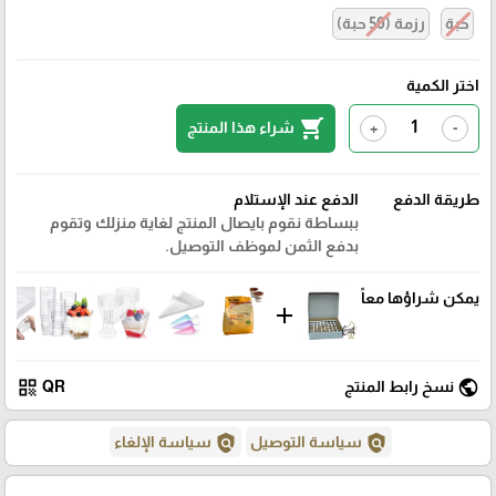
حبة
رزمة (50 حبة)
اختر الكمية
shopping_cart
شراء هذا المنتج
+
-
طريقة الدفع
الدفع عند الإستلام
ببساطة نقوم بايصال المنتج لغاية منزلك وتقوم
بدفع الثمن لموظف التوصيل.
يمكن شراؤها معاً
add
qr_code
public
نسخ رابط المنتج
QR
policy
policy
سياسة التوصيل
سياسة الإلغاء