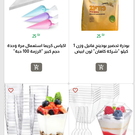
₪
₪
25
25
بودرة تحضير بودينج فانيل وزن 1
اكياس كريما استعمال مرة وحدة
كيلو "شركة كاهان" لون ابيض
حجم كبير "الرزمة 100 حبة"
add_shopping_cart
add_shopping_cart
favorite_border
favorite_border