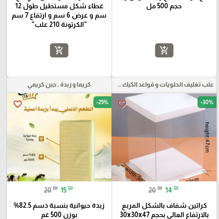
حجم 500 مل
غطاء شكل مستطيل طول 12
سم و عرض 6 سم و ارتفاع 7 سم
"الكرتونة 210 علب"
add_shopping_cart
add_shopping_cart
علب تغليف الحلويات و قواعد الكيك و علب بلاستيكية بأنواعها
كريما و زبدة , جبن كريمي
-25%
-30%
favorite_border
favorite_border
₪
₪
₪
₪
20
15
20
14
كراتين شفاف بالشكل المربع
زبدة حيوانية بنسبة دسم 82.5%
بالارتفاع العالي بحجم 30x30x47
بوزن 500 غم