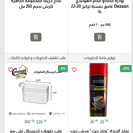
بودرة الكاكاو الخام الهولندي
بخاخ كريما المخفوقة الجاهزة
Dezaan غامق بنسبة تركيز 20-22
للرش بحجم 250 مل
%
500 غم
1 كغم
add_shopping_cart
add_shopping_cart
لوازم عامة للحلويات
علب تغليف الحلويات و قواعد الكيك و علب بلاستيكية بأنواعها
-8%
-20%
favorite_border
favorite_border
₪
₪
₪
₪
350
320
25
20
بخاخ الزبدة "بخاخ زيت" مرش زيت
علب حلويات كريستال نقي مع