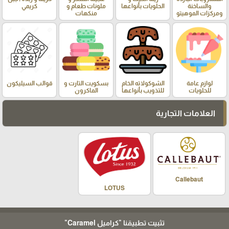
والساخنة
الحلويات بأنواعها
ملونات طعام و
كريمي
ومركزات الموهيتو
منكهات
لوازم عامة
الشوكولاته الخام
بسكويت التارت و
قوالب السيليكون
للحلويات
للتذويب بأنواعها
الماكرون
العلامات التجارية
Callebaut
LOTUS
تثبيت تطبيقنا
"كراميل Caramel"