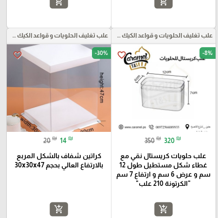
add_shopping_cart
add_shopping_cart
علب تغليف الحلويات و قواعد الكيك و علب بلاستيكية بأنواعها
علب تغليف الحلويات و قواعد الكيك و علب بلاستيكية بأنواعها
-30%
-8%
favorite_border
favorite_border
₪
₪
₪
₪
20
14
350
320
علب حلويات كريستال نقي مع
كراتين شفاف بالشكل المربع
غطاء شكل مستطيل طول 12
بالارتفاع العالي بحجم 30x30x47
سم و عرض 6 سم و ارتفاع 7 سم
"الكرتونة 210 علب"
add_shopping_cart
add_shopping_cart