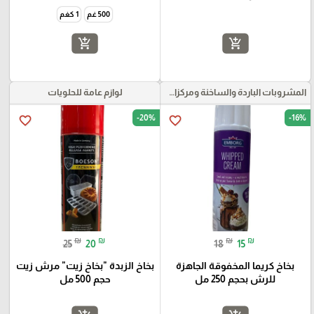
500 غم
1 كغم
add_shopping_cart
add_shopping_cart
المشروبات الباردة والساخنة ومركزات الموهيتو
لوازم عامة للحلويات
-20%
-16%
favorite_border
favorite_border
₪
₪
₪
₪
25
20
18
15
بخاخ كريما المخفوقة الجاهزة
بخاخ الزبدة "بخاخ زيت" مرش زيت
للرش بحجم 250 مل
حجم 500 مل