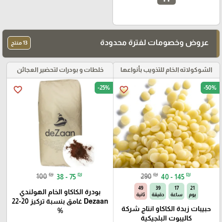
عروض وخصومات لفترة محدودة
13 منتج
الشوكولاته الخام للتذويب بأنواعها
خلطات و بودرات لتحضير العجائن
-25%
-50%
favorite_border
favorite_border
₪
₪
₪
₪
100
38 - 75
290
40 - 145
47
39
17
21
بودرة الكاكاو الخام الهولندي
يوم
ساعة
دقيقة
ثانية
Dezaan غامق بنسبة تركيز 20-22
حبيبات زبدة الكاكاو انتاج شركة
%
كاليبوت البلجيكية