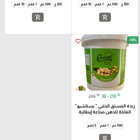
250 غ
500 غم
1 كغم
10 كغم
250 غ
500 غم
1 كغم
10 كغم
add_shopping_cart
add_shopping_cart
-14%
favorite_border
₪
₪
240
30 - 210
زبدة الفستق الحلبي " بستاشيو"
القابلة للدهن صناعة إيطالية
500 غم
1 كغم
5 كغم
add_shopping_cart