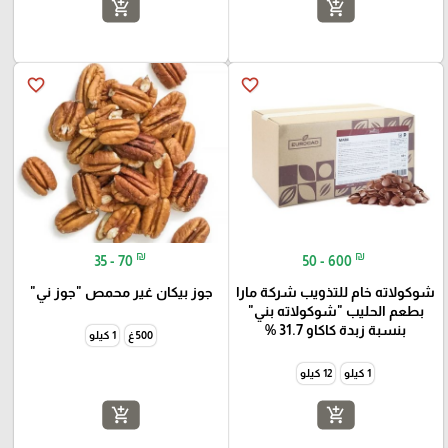
add_shopping_cart
add_shopping_cart
favorite_border
favorite_border
₪
₪
35 - 70
50 - 600
شوكولاته خام للتذويب شركة مارا
جوز بيكان غير محمص "جوز ني"
بطعم الحليب "شوكولاته بني"
بنسبة زبدة كاكاو 31.7 %
500 غ
1 كيلو
1 كيلو
12 كيلو
add_shopping_cart
add_shopping_cart