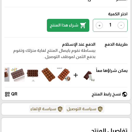
اختر الكمية
shopping_cart
شراء هذا المنتج
+
-
طريقة الدفع
الدفع عند الإستلام
ببساطة نقوم بايصال المنتج لغاية منزلك وتقوم
بدفع الثمن لموظف التوصيل.
يمكن شراؤها معاً
add
qr_code
public
نسخ رابط المنتج
QR
policy
policy
سياسة التوصيل
سياسة الإلغاء
تفاصيل المنتج