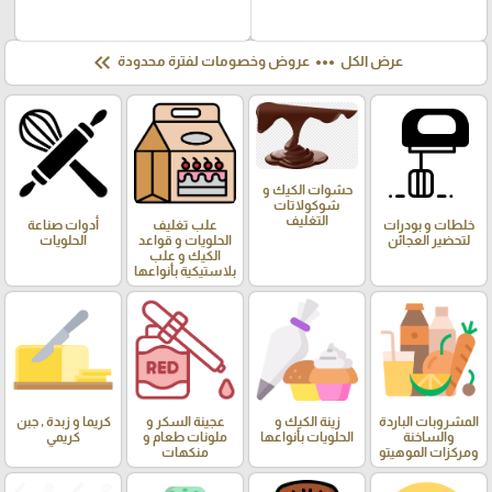
keyboard_double_arrow_left
more_horiz
عرض الكل
عروض وخصومات لفترة محدودة
حشوات الكيك و
شوكولاتات
التغليف
خلطات و بودرات
علب تغليف
أدوات صناعة
لتحضير العجائن
الحلويات و قواعد
الحلويات
الكيك و علب
بلاستيكية بأنواعها
المشروبات الباردة
زينة الكيك و
عجينة السكر و
كريما و زبدة , جبن
والساخنة
الحلويات بأنواعها
ملونات طعام و
كريمي
ومركزات الموهيتو
منكهات