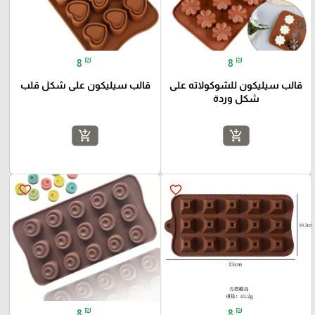
₪
₪
8
8
قالب سيليكون للشوكولاته على
قالب سيليكون على شكل قلب
شكل وردة
add_shopping_cart
add_shopping_cart
favorite_border
favorite_border
₪
₪
8
8