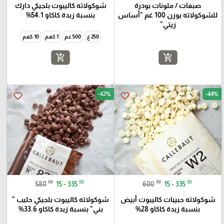
صبغات / ملونات بودرة
شوكولاته كاليبوت بلجيكي دارك
للشوكولاته بوزن 100 غم "أساس
بنسبة زبدة كاكاو 54.1%
زيتي"
250 غ
500 غم
1 كغم
10 كغم
add_shopping_cart
add_shopping_cart
-42%
-44%
favorite_border
favorite_border
₪
₪
₪
₪
580
15 - 335
600
15 - 335
شوكولاته حبيبات كاليبوت أبيض
شوكولاته كاليبوت بلجيكي حليب "
بنسبة زبدة كاكاو 28%
بني" بنسبة زبدة كاكاو 33.6%