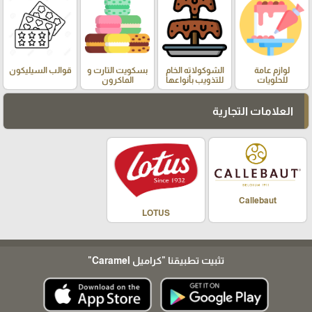
لوازم عامة
الشوكولاته الخام
بسكويت التارت و
قوالب السيليكون
للحلويات
للتذويب بأنواعها
الماكرون
العلامات التجارية
Callebaut
LOTUS
تثبيت تطبيقنا
"كراميل Caramel"