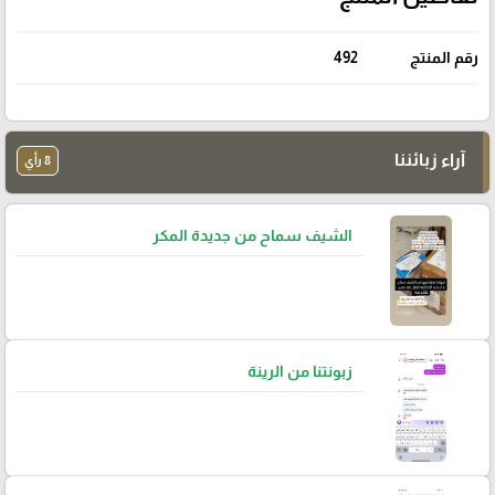
رقم المنتج
492
آراء زبائننا
8 رأي
الشيف سماح من جديدة المكر
زبونتنا من الرينة