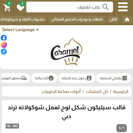
0
0
search
shopping_cart
favorite
home
الكل
خلطات و بودرات لتحضير العجائن
حشوات الكيك و شوكولاتات 
Select Language
▼
commute
emoji_emotions
account_box
ballot
طلباتي السابقة
دخول تجار الجملة
آراء زبائننا
مناطق التوصيل
الرئيسية
كل المنتجات
أدوات صناعة الحلويات
قالب سيليكون شكل لوح لعمل شوكولاته ترند
دبي
1 / 1