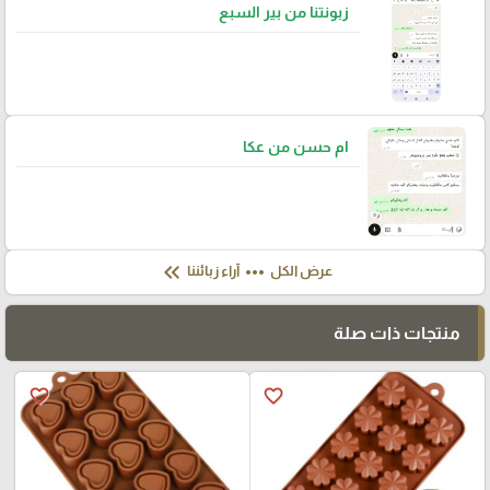
زبونتنا من بير السبع
ام حسن من عكا
keyboard_double_arrow_left
more_horiz
عرض الكل
آراء زبائننا
منتجات ذات صلة
favorite_border
favorite_border