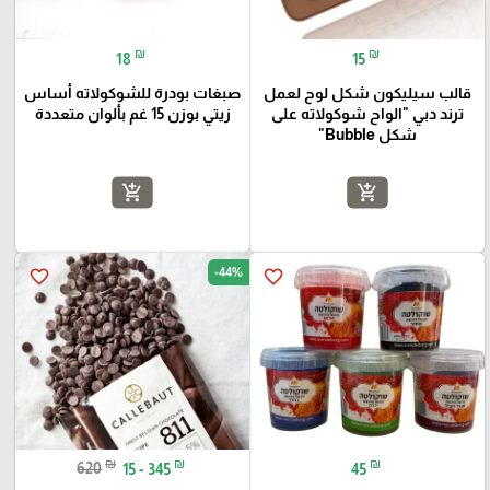
₪
₪
18
15
قالب سيليكون شكل لوح لعمل
صبغات بودرة للشوكولاته أساس
ترند دبي "الواح شوكولاته على
زيتي بوزن 15 غم بألوان متعددة
شكل Bubble"
add_shopping_cart
add_shopping_cart
-44%
favorite_border
favorite_border
₪
₪
₪
620
15 - 345
45