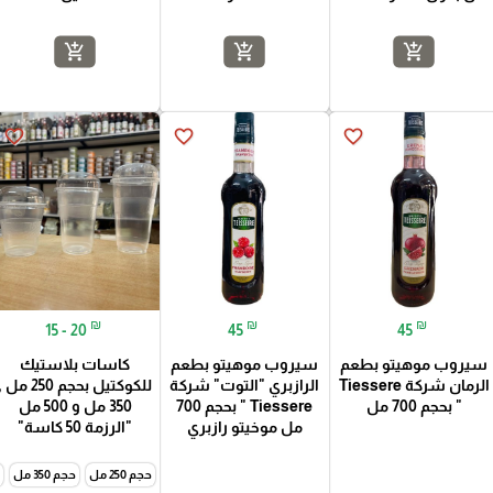
add_shopping_cart
add_shopping_cart
add_shopping_cart
favorite_border
favorite_border
favorite_border
₪
₪
₪
15 - 20
45
45
سيروب موهيتو بطعم
سيروب موهيتو بطعم
كاسات بلاستيك
الرمان شركة Tiessere
الرازبري "التوت" شركة
للكوكتيل بحجم 250 مل 
" بحجم 700 مل
Tiessere " بحجم 700
350 مل و 500 مل
مل موخيتو رازبري
"الرزمة 50 كاسة"
حجم 250 مل
حجم 350 مل