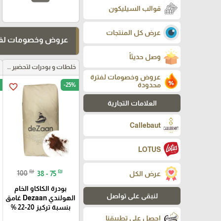
قوالب السيليكون
عرض كل المنتجات
عروض وخصومات لفت
وصل حديثاً
خلطات و بودرات لتحضير العجائن
عروض وخصومات لفترة
محدودة
-25%
favorite_border
العلامات التجارية
Callebaut
LOTUS
₪
₪
100
38 - 75
عرض الكل
بودرة الكاكاو الخام
لنبقى على تواصل
الهولندي Dezaan غامق
بنسبة تركيز 20-22 %
احصل على تطبيقنا