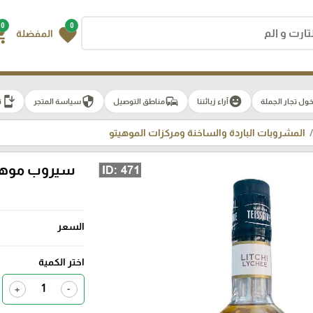
0
0
g_cart
favorite
المفضلة
install_mobile
security
commute
emoji_emotions
ول تجار الجملة
آراء زبائننا
مناطق التوصيل
سياسة المتجر
ت
المشروبات الباردة والساخنة ومركزات الموهيتو
السعر
اختر الكمية
+
-