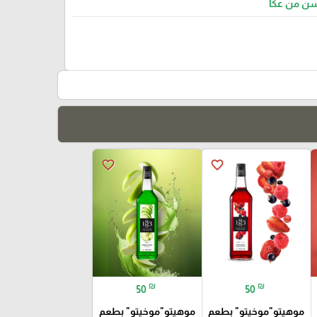
سن من عكا
favorite_border
favorite_border
₪
₪
50
50
موهيتو"موخيتو" بطعم
موهيتو"موخيتو" بطعم