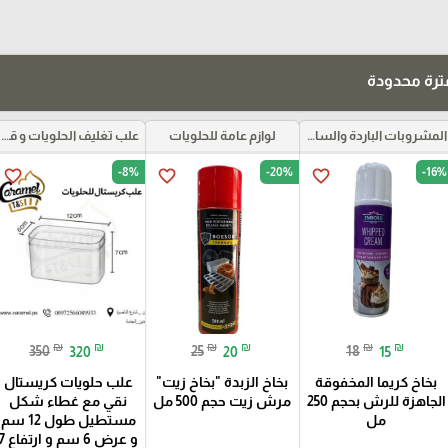
رة محدودة
المشروبات الباردة والساخنة ومركزات الموهيتو
لوازم عامة للحلويات
علب تغليف الحلويات و قواعد الكيك و علب بلاستيكية بأنواعها
-8%
-20%
-16%
favorite_border
favorite_border
favorite_border
₪
₪
₪
₪
₪
₪
350
320
25
20
18
15
بخاخ كريما المخفوقة
بخاخ الزبدة "بخاخ زيت"
علب حلويات كريستال
الجاهزة للرش بحجم 250
مرش زيت حجم 500 مل
نقي مع غطاء شكل
مل
مستطيل طول 12 سم
و عرض 6 سم و ارت