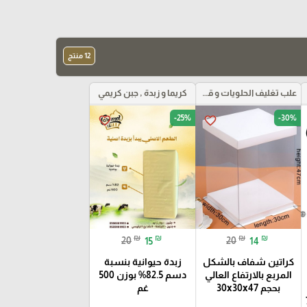
12 منتج
علب تغليف الحلويات و قواعد الكيك و علب بلاستيكية بأنواعها
كريما و زبدة , جبن كريمي
-25%
-30%
favorite_border
favorite_border
₪
₪
₪
₪
20
15
20
14
كراتين شفاف بالشكل
زبدة حيوانية بنسبة
المربع بالارتفاع العالي
دسم 82.5% بوزن 500
بحجم 30x30x47
غم
فاع 7