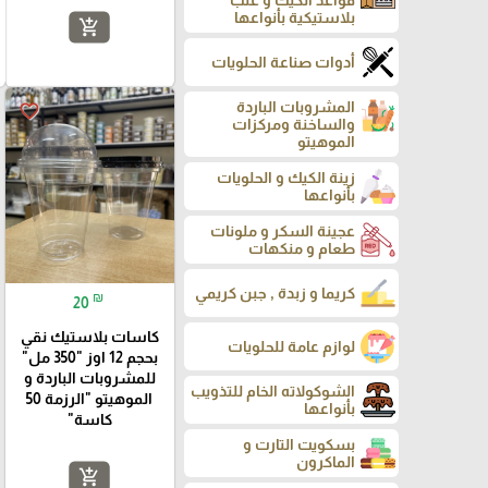
قواعد الكيك و علب
بلاستيكية بأنواعها
add_shopping_cart
أدوات صناعة الحلويات
المشروبات الباردة
favorite_border
والساخنة ومركزات
الموهيتو
زينة الكيك و الحلويات
بأنواعها
عجينة السكر و ملونات
طعام و منكهات
كريما و زبدة , جبن كريمي
₪
20
كاسات بلاستيك نقي
لوازم عامة للحلويات
بحجم 12 اوز "350 مل"
للمشروبات الباردة و
الشوكولاته الخام للتذويب
الموهيتو "الرزمة 50
بأنواعها
كاسة"
بسكويت التارت و
الماكرون
add_shopping_cart