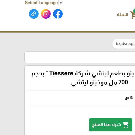
Select Language
▼
shoppin
السلة
ثبيت تطبيقنا
سيروب موهيتو بطعم ليتشي شركة Tiessere " بحجم
700 مل موخيتو ليتشي
₪
45
shopping_cart
شراء هذا المنتج