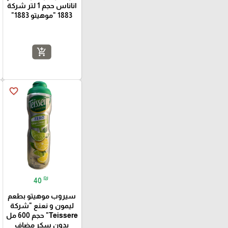
اناناس حجم 1 لتر شركة
1883 "موهيتو 1883"
add_shopping_cart
favorite_border
₪
40
سيروب موهيتو بطعم
ليمون و نعنع "شركة
Teissere" حجم 600 مل
بدون سكر مضاف