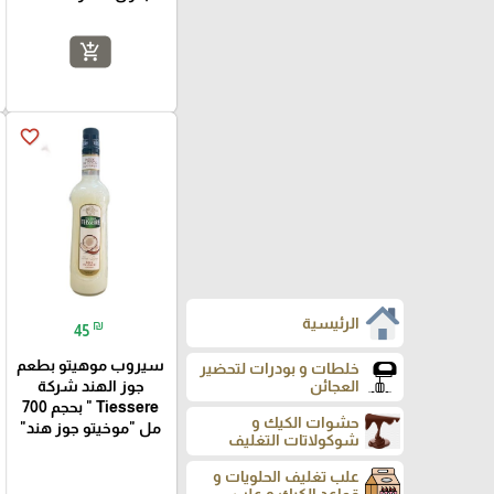
add_shopping_cart
favorite_border
الرئيسية
₪
45
سيروب موهيتو بطعم
خلطات و بودرات لتحضير
جوز الهند شركة
العجائن
Tiessere " بحجم 700
حشوات الكيك و
مل "موخيتو جوز هند"
شوكولاتات التغليف
علب تغليف الحلويات و