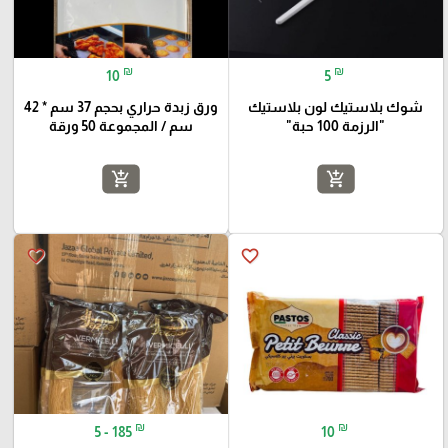
₪
₪
10
5
شوك بلاستيك لون بلاستيك
ورق زبدة حراري بحجم 37 سم * 42
"الرزمة 100 حبة"
سم / المجموعة 50 ورقة
add_shopping_cart
add_shopping_cart
favorite_border
favorite_border
₪
₪
5 - 185
10