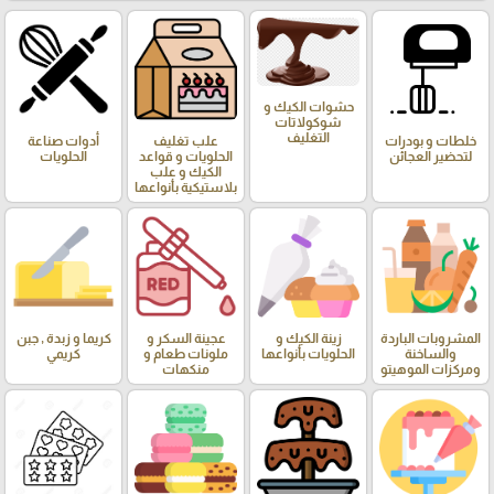
حشوات الكيك و
شوكولاتات
التغليف
خلطات و بودرات
علب تغليف
أدوات صناعة
لتحضير العجائن
الحلويات و قواعد
الحلويات
الكيك و علب
بلاستيكية بأنواعها
المشروبات الباردة
زينة الكيك و
عجينة السكر و
كريما و زبدة , جبن
والساخنة
الحلويات بأنواعها
ملونات طعام و
كريمي
ومركزات الموهيتو
منكهات