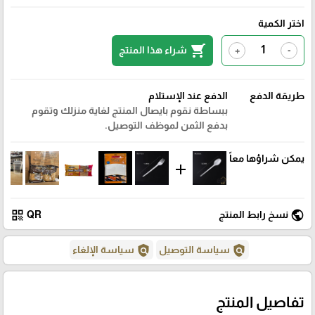
اختر الكمية
shopping_cart
شراء هذا المنتج
+
-
طريقة الدفع
الدفع عند الإستلام
ببساطة نقوم بايصال المنتج لغاية منزلك وتقوم
بدفع الثمن لموظف التوصيل.
يمكن شراؤها معاً
add
qr_code
public
نسخ رابط المنتج
QR
policy
policy
سياسة التوصيل
سياسة الإلغاء
تفاصيل المنتج