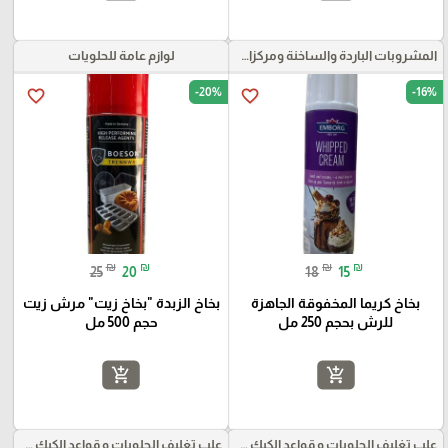
المشروبات الباردة والساخنة ومركزات الموهيتو
لوازم عامة للحلويات
-20%
-16%
favorite_border
favorite_border
₪
₪
₪
₪
25
20
18
15
بخاخ كريما المخفوقة الجاهزة
بخاخ الزبدة "بخاخ زيت" مرش زيت
للرش بحجم 250 مل
حجم 500 مل
add_shopping_cart
add_shopping_cart
علب تغليف الحلويات و قواعد الكيك و علب بلاستيكية بأنواعها
علب تغليف الحلويات و قواعد الكيك و علب بلاستيكية بأنواعها