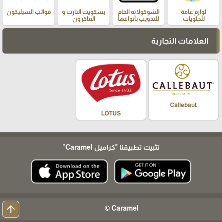
لوازم عامة
الشوكولاته الخام
بسكويت التارت و
قوالب السيليكون
للحلويات
للتذويب بأنواعها
الماكرون
العلامات التجارية
Callebaut
LOTUS
تثبيت تطبيقنا
"كراميل Caramel"
arrow_upward
Caramel ©