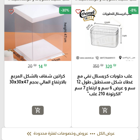
-30%
-8%
favorite_border
favorite_border
₪
₪
₪
₪
20
14
350
320
علب حلويات كريستال نقي مع
كراتين شفاف بالشكل المربع
غطاء شكل مستطيل طول 12
بالارتفاع العالي بحجم 30x30x47
سم و عرض 6 سم و ارتفاع 7 سم
"الكرتونة 210 علب"
add_shopping_cart
add_shopping_cart
keyboard_double_arrow_left
more_horiz
عرض الكل
عروض وخصومات لفترة محدودة