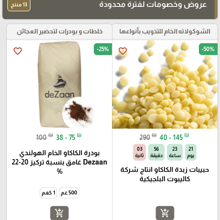
عروض وخصومات لفترة محدودة
13 منتج
الشوكولاته الخام للتذويب بأنواعها
خلطات و بودرات لتحضير العجائن
-25%
-50%
favorite_border
favorite_border
₪
₪
₪
₪
100
38 - 75
290
40 - 145
02
56
23
21
بودرة الكاكاو الخام الهولندي
يوم
ساعة
دقيقة
ثانية
Dezaan غامق بنسبة تركيز 20-22
حبيبات زبدة الكاكاو انتاج شركة
%
كاليبوت البلجيكية
500 غم
1 كغم
add_shopping_cart
add_shopping_cart