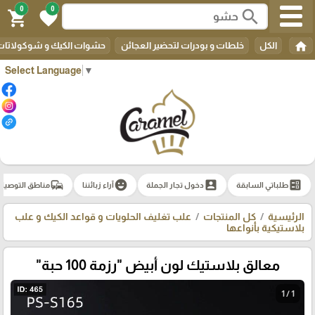
0
0
search
shopping_cart
favorite
home
الكل
خلطات و بودرات لتحضير العجائن
حشوات الكيك و شوكولاتات 
Select Language
▼
commute
emoji_emotions
account_box
ballot
طلباتي السابقة
دخول تجار الجملة
آراء زبائننا
مناطق التوصيل
الرئيسية
كل المنتجات
علب تغليف الحلويات و قواعد الكيك و علب
بلاستيكية بأنواعها
معالق بلاستيك لون أبيض "رزمة 100 حبة"
1 / 1