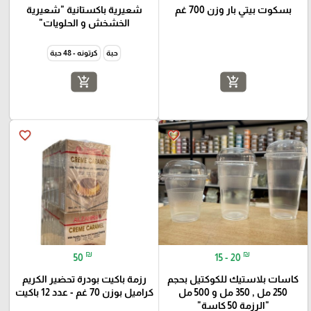
بسكوت بيتي بار وزن 700 غم
شعيرية باكستانية "شعيرية
الخشخش و الحلويات"
حبة
كرتونه - 48 حبة
add_shopping_cart
add_shopping_cart
favorite_border
favorite_border
₪
₪
50
15 - 20
كاسات بلاستيك للكوكتيل بحجم
رزمة باكيت بودرة تحضير الكريم
250 مل , 350 مل و 500 مل
كراميل بوزن 70 غم - عدد 12 باكيت
"الرزمة 50 كاسة"