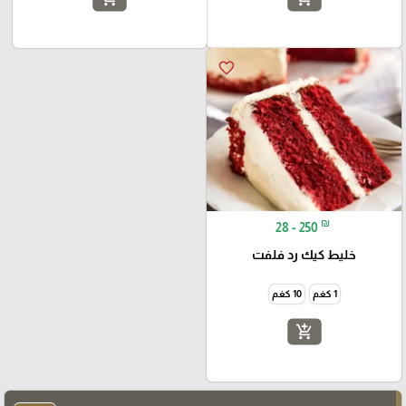
favorite_border
₪
28 - 250
خليط كيك رد فلفت
1 كغم
10 كغم
add_shopping_cart