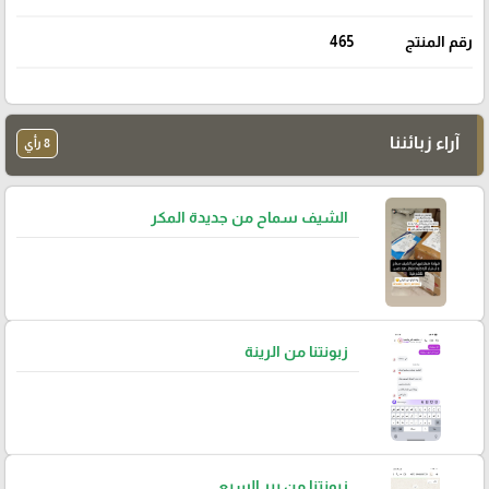
رقم المنتج
465
آراء زبائننا
8 رأي
الشيف سماح من جديدة المكر
زبونتنا من الرينة
زبونتنا من بير السبع