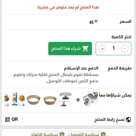
هذا المنتج لم يعد متوفر في متجرنا
السعر
₪
45
اختر الكمية
shopping_cart
شراء هذا المنتج
+
-
طريقة الدفع
الدفع عند الإستلام
ببساطة نقوم بايصال المنتج لغاية منزلك وتقوم
بدفع الثمن لموظف التوصيل.
يمكن شراؤها معاً
add
qr_code
public
نسخ رابط المنتج
QR
policy
policy
سياسة التوصيل
سياسة الإلغاء