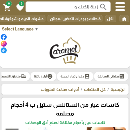
0
0
search
shopping_cart
favorite
home
الكل
خلطات و بودرات لتحضير العجائن
حشوات الكيك و شوكولاتات 
Select Language
▼
commute
emoji_emotions
account_box
ballot
طلباتي السابقة
دخول تجار الجملة
آراء زبائننا
مناطق التوصيل
الرئيسية
كل المنتجات
أدوات صناعة الحلويات
كاسات عيار من الستانلس ستيل ب 4 أحجام
مختلفة
كاسات عيار بأحجام مختلفة لصنع أدق الوصفات