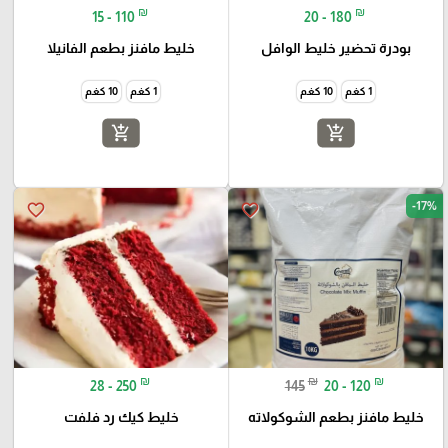
₪
₪
15 - 110
20 - 180
بودرة تحضير خليط الوافل
خليط مافنز بطعم الفانيلا
1 كغم
10 كغم
1 كغم
10 كغم
add_shopping_cart
add_shopping_cart
-17%
favorite_border
favorite_border
₪
₪
₪
28 - 250
145
20 - 120
خليط مافنز بطعم الشوكولاته
خليط كيك رد فلفت