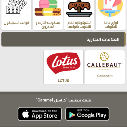
لوازم عامة
الشوكولاته الخام
بسكويت التارت و
قوالب السيليكون
للحلويات
للتذويب بأنواعها
الماكرون
العلامات التجارية
Callebaut
LOTUS
تثبيت تطبيقنا
"كراميل Caramel"