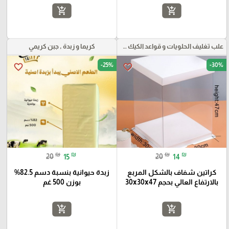
add_shopping_cart
add_shopping_cart
علب تغليف الحلويات و قواعد الكيك و علب بلاستيكية بأنواعها
كريما و زبدة , جبن كريمي
-25%
-30%
favorite_border
favorite_border
₪
₪
₪
₪
20
15
20
14
كراتين شفاف بالشكل المربع
زبدة حيوانية بنسبة دسم 82.5%
بالارتفاع العالي بحجم 30x30x47
بوزن 500 غم
add_shopping_cart
add_shopping_cart