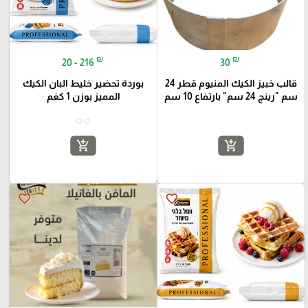
₪
₪
20 - 216
30
قالب خبيز الكيك المنيوم قطر 24
بوردة تحضير خليط البان الكيك
سم "رينج 24 سم" بارتفاع 10 سم
المميز بوزن 1 كغم
add_shopping_cart
add_shopping_cart
favorite_border
favorite_border