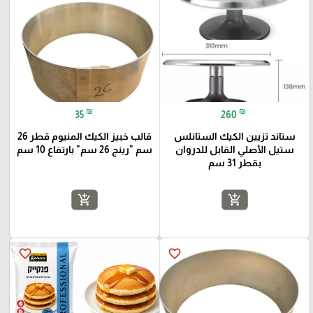
₪
₪
35
260
ستاند تزيين الكيك الستانلس
قالب خبيز الكيك المنيوم قطر 26
ستيل الأصلي القابل للدروان
سم "رينج 26 سم" بارتفاع 10 سم
بقطر 31 سم
add_shopping_cart
add_shopping_cart
favorite_border
favorite_border