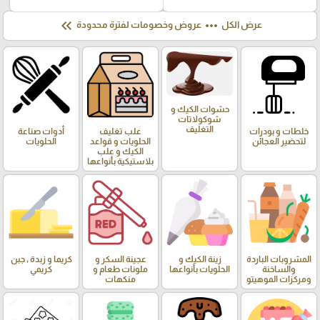
keyboard_double_arrow_left
more_horiz
عرض الكل
عروض وخصومات لفترة محدودة
حشوات الكيك و
شوكولاتات
التغليف
خلطات و بودرات
علب تغليف
أدوات صناعة
لتحضير العجائن
الحلويات و قواعد
الحلويات
الكيك و علب
بلاستيكية بأنواعها
المشروبات الباردة
زينة الكيك و
عجينة السكر و
كريما و زبدة , جبن
والساخنة
الحلويات بأنواعها
ملونات طعام و
كريمي
ومركزات الموهيتو
منكهات