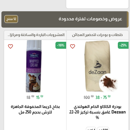
عروض وخصومات لفترة محدودة
12 منتج
خلطات و بودرات لتحضير العجائن
المشروبات الباردة والساخنة ومركزات الموهيتو
-16%
-25%
favorite_border
favorite_border
₪
₪
₪
₪
18
15
100
38 - 75
بودرة الكاكاو الخام الهولندي
بخاخ كريما المخفوقة الجاهزة
Dezaan غامق بنسبة تركيز 20-22
للرش بحجم 250 مل
%