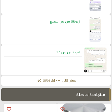
زبونتنا من بير السبع
ام حسن من عكا
keyboard_double_arrow_left
more_horiz
عرض الكل
آراء زبائننا
منتجات ذات صلة
favorite_border
favorite_border