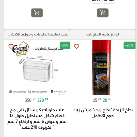
500 غم
1 كغم
add_shopping_cart
add_shopping_cart
لوازم عامة للحلويات
علب تغليف الحلويات و قواعد الكيك و علب بلاستيكية بأنواعها
-8%
-20%
favorite_border
favorite_border
₪
₪
₪
₪
350
320
25
20
بخاخ الزبدة "بخاخ زيت" مرش زيت
علب حلويات كريستال نقي مع
حجم 500 مل
غطاء شكل مستطيل طول 12
سم و عرض 6 سم و ارتفاع 7 سم
"الكرتونة 210 علب"