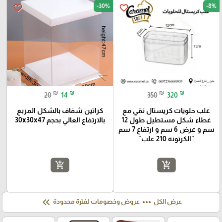
-30%
-8%
favorite_border
favorite_border
₪
₪
₪
₪
20
14
350
320
علب حلويات كريستال نقي مع
كراتين شفاف بالشكل المربع
غطاء شكل مستطيل طول 12
بالارتفاع العالي بحجم 30x30x47
سم و عرض 6 سم و ارتفاع 7 سم
"الكرتونة 210 علب"
add_shopping_cart
add_shopping_cart
keyboard_double_arrow_left
more_horiz
عرض الكل
عروض وخصومات لفترة محدودة