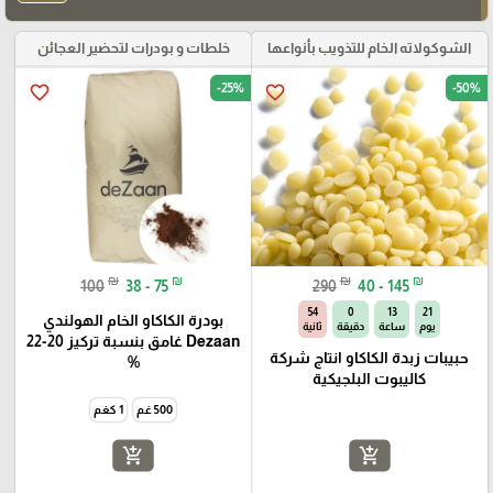
الشوكولاته الخام للتذويب بأنواعها
خلطات و بودرات لتحضير العجائن
-25%
-50%
favorite_border
favorite_border
₪
₪
₪
₪
100
38 - 75
290
40 - 145
53
0
13
21
بودرة الكاكاو الخام الهولندي
يوم
ساعة
دقيقة
ثانية
Dezaan غامق بنسبة تركيز 20-22
حبيبات زبدة الكاكاو انتاج شركة
%
كاليبوت البلجيكية
500 غم
1 كغم
add_shopping_cart
add_shopping_cart