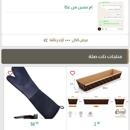
ام حسن من عكا
keyboard_double_arrow_left
more_horiz
عرض الكل
آراء زبائننا
منتجات ذات صلة
favorite_border
favorite_border
₪
₪
50
2