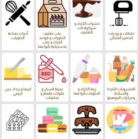
حشوات الكيك و
شوكولاتات
التغليف
خلطات و بودرات
علب تغليف
أدوات صناعة
لتحضير العجائن
الحلويات و قواعد
الحلويات
الكيك و علب
بلاستيكية بأنواعها
المشروبات الباردة
زينة الكيك و
عجينة السكر و
كريما و زبدة , جبن
والساخنة
الحلويات بأنواعها
ملونات طعام و
كريمي
ومركزات الموهيتو
منكهات