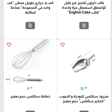
قالب كرتون للخبيز غير قابل
كف يد حراري طويل مبطن "كف
للإلتصاق استعمال مرة واحدة
واحد في المجموعة" صناعة
"قالب English Cake"
ايطالية
add_shopping_cart
add_shopping_cart
favorite_border
favorite_border
₪
₪
8
10
مجرود ستانلس للبودرة و الحبوب
خفاقة ستانلس حجم صغير
"كفكير ستانلس" حجم صغير