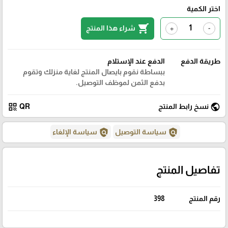
اختر الكمية
shopping_cart
شراء هذا المنتج
+
-
طريقة الدفع
الدفع عند الإستلام
ببساطة نقوم بايصال المنتج لغاية منزلك وتقوم
بدفع الثمن لموظف التوصيل.
qr_code
public
نسخ رابط المنتج
QR
policy
policy
سياسة التوصيل
سياسة الإلغاء
تفاصيل المنتج
رقم المنتج
398