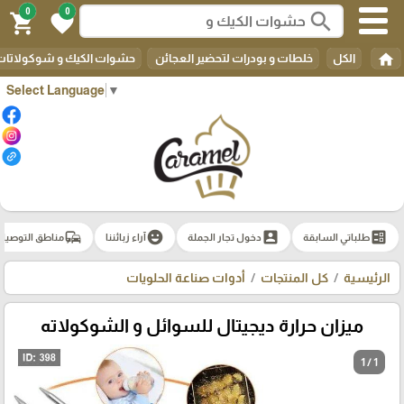
0
0
search
shopping_cart
favorite
home
الكل
خلطات و بودرات لتحضير العجائن
حشوات الكيك و شوكولاتات 
Select Language
▼
commute
emoji_emotions
account_box
ballot
طلباتي السابقة
دخول تجار الجملة
آراء زبائننا
مناطق التوصيل
الرئيسية
كل المنتجات
أدوات صناعة الحلويات
ميزان حرارة ديجيتال للسوائل و الشوكولاته
1 / 1