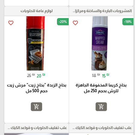
المشروبات الباردة والساخنة ومركزات الموهيتو
لوازم عامة للحلويات
-20%
-16%
favorite_border
favorite_border
₪
₪
₪
₪
25
20
18
15
بخاخ كريما المخفوقة الجاهزة
بخاخ الزبدة "بخاخ زيت" مرش زيت
للرش بحجم 250 مل
حجم 500 مل
add_shopping_cart
add_shopping_cart
علب تغليف الحلويات و قواعد الكيك و علب بلاستيكية بأنواعها
علب تغليف الحلويات و قواعد الكيك و علب بلاستيكية بأنواعها