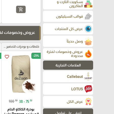
بسكويت التارت و
الماكرون
add_shopping_cart
قوالب السيليكون
عرض كل المنتجات
عروض وخصومات لفت
وصل حديثاً
خلطات و بودرات لتحضير العجائن
عروض وخصومات لفترة
محدودة
-25%
favorite_border
العلامات التجارية
Callebaut
LOTUS
₪
₪
100
38 - 75
عرض الكل
بودرة الكاكاو الخام
لنبقى على تواصل