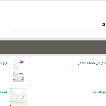
33
ح من جديدة المكر
زبونتن
بير السبع
ام ح