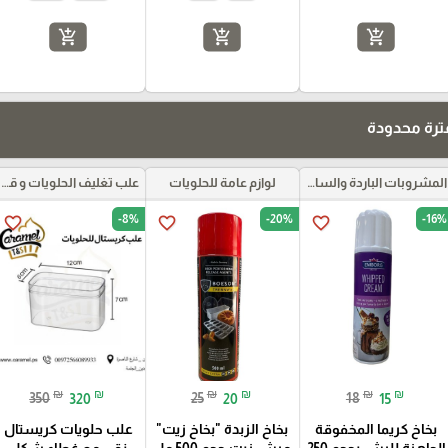
add_shopping_cart
add_shopping_cart
add_shopping_cart
رة محدودة
المشروبات الباردة والساخنة ومركزات الموهيتو
لوازم عامة للحلويات
علب تغليف الحلويات و قواعد الكيك و علب بلاستيكية بأنواعها
-8%
-20%
-16%
favorite_border
favorite_border
favorite_border
₪
₪
₪
₪
₪
₪
350
320
25
20
18
15
بخاخ كريما المخفوقة
بخاخ الزبدة "بخاخ زيت"
علب حلويات كريستال