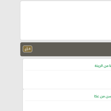
8 رأي
ا من الرينة
سن من عكا