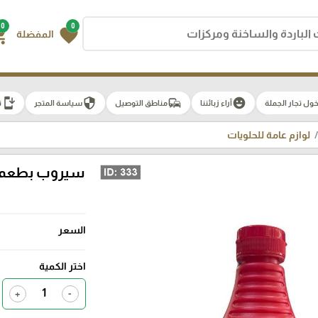
0
0
g_cart
favorite
المفضلة
install_mobile
security
commute
emoji_emotions
ول تجار الجملة
آراء زبائننا
مناطق التوصيل
سياسة المتجر
ت
لوازم عامة للحلويات
السعر
اختر الكمية
+
-