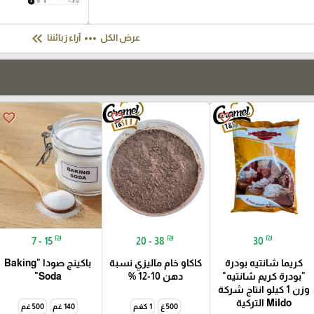
keyboard_double_arrow_left
more_horiz
عرض الكل
آراء زبائننا
favorite_border
favorite_border
favorite_border
₪
₪
₪
7 - 15
20 - 38
30
كريما شانتيه بودرة
كاكاو خام ماليزي نسبة
باكينج صودا "Baking
"بودرة كريم شانتيه"
دهن 10-12 %
Soda"
وزن 1 كيلو انتاج شركة
Mildo التركية
500 غ
1 كغم
140 غم
500 غم