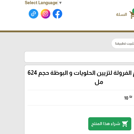
Select Language
▼
shoppin
السلة
ثبيت تطبيقنا
سيروب بطعم الفرولة لتزيين الحلويات و البوظة حجم 624
مل
₪
10
shopping_cart
شراء هذا المنتج