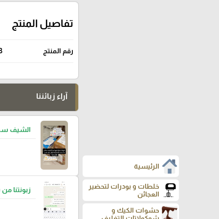
تفاصيل المنتج
رقم المنتج
3
آراء زبائننا
الشيف سما
الرئيسية
خلطات و بودرات لتحضير
زبونتنا من 
العجائن
حشوات الكيك و
شوكولاتات التغليف