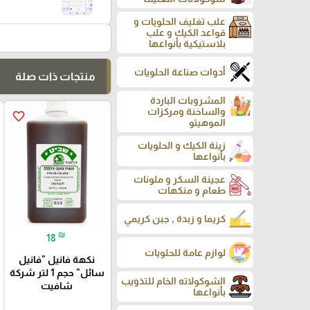
علب تغليف الحلويات و
قواعد الكيك و علب
بلاستيكية بأنواعها
أدوات صناعة الحلويات
منتجات ذات صلة
المشروبات الباردة
والساخنة ومركزات
favorite_border
الموهيتو
زينة الكيك و الحلويات
بأنواعها
عجينة السكر و ملونات
طعام و منكهات
كريما و زبدة , جبن كريمي
₪
18
لوازم عامة للحلويات
نكهة فانيل "فانيل
سائل" حجم 1 لتر شركة
الشوكولاته الخام للتذويب
شافيت
بأنواعها