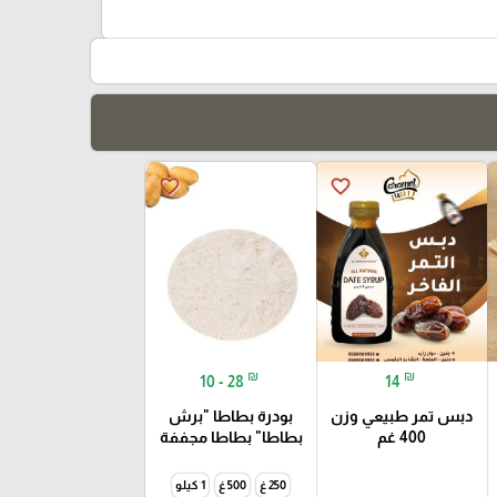
favorite_border
favorite_border
₪
₪
10 - 28
14
دبس تمر طبيعي وزن
بودرة بطاطا "برش
400 غم
بطاطا" بطاطا مجففة
250 غ
500 غ
1 كيلو