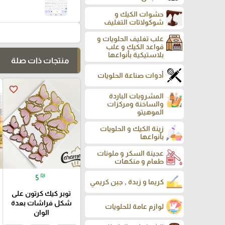
حشوات الكيك و
شوكولاتات التغليف
علب تغليف الحلويات و
قواعد الكيك و علب
بلاستيكية بأنواعها
منتجات ذات صلة
أدوات صناعة الحلويات
favorite_border
المشروبات الباردة
والساخنة ومركزات
الموهيتو
زينة الكيك و الحلويات
بأنواعها
عجينة السكر و ملونات
طعام و منكهات
₪
5
كريما و زبدة , جبن كريمي
توبر كيك كرتون على
شكل فراشات بعدة
لوازم عامة للحلويات
الوان