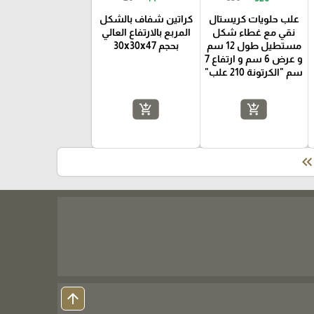
علب حلويات كريستال
كراتين شفاف بالشكل
نقي مع غطاء شكل
المربع بالارتفاع العالي
مستطيل طول 12 سم
بحجم 30x30x47
و عرض 6 سم و ارتفاع 7
سم "الكرتونة 210 علب"
add_shopping_cart
add_shopping_cart
keyboard_double_arrow_le
arrow_upward