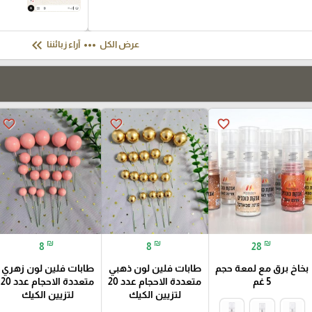
keyboard_double_arrow_left
more_horiz
عرض الكل
آراء زبائننا
favorite_border
favorite_border
favorite_border
₪
₪
₪
8
8
28
بخاخ برق مع لمعة حجم
طابات فلين لون ذهبي
طابات فلين لون زهري
5 غم
متعددة الاحجام عدد 20
متعددة الاحجام عدد 20
لتزيين الكيك
لتزيين الكيك