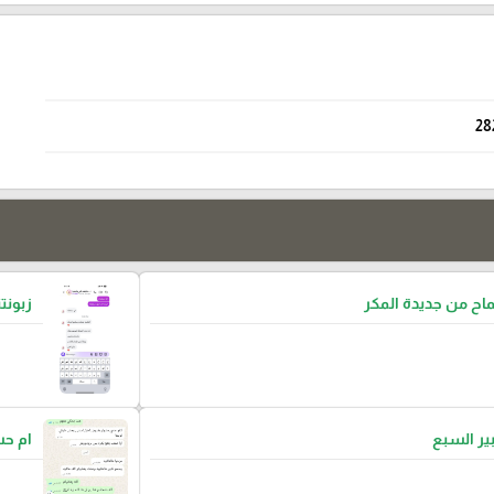
28
ح من جديدة المكر
زبونتن
بير السبع
ام ح