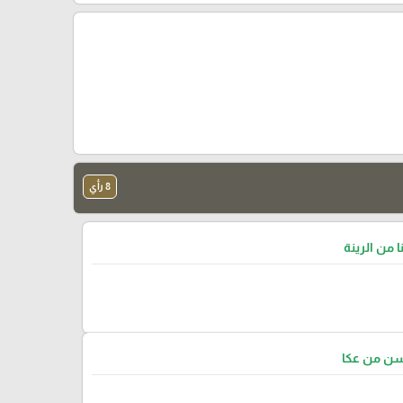
8 رأي
ا من الرينة
سن من عكا