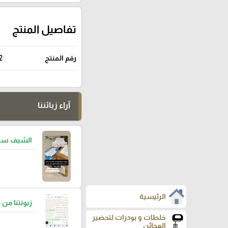
تفاصيل المنتج
رقم المنتج
2
آراء زبائننا
الشيف سما
الرئيسية
زبونتنا من 
خلطات و بودرات لتحضير
العجائن