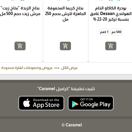
بودرة الكاكاو الخام
بخاخ كريما المخفوقة
بخاخ الزبدة "بخاخ زيت"
الهولندي Dezaan غامق
الجاهزة للرش بحجم 250
مرش زيت حجم 500 مل
بنسبة تركيز 20-22 %
مل
500 غم
1 كغم
add_shopping_cart
add_shopping_cart
add_shopping_cart
ft
more_horiz
عرض الكل
عروض وخصومات لفترة محدودة
تثبيت تطبيقنا
"كراميل Caramel"
Caramel ©