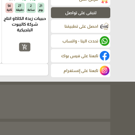
54
27
2
21
يوم
ساعة
دقيقة
ثانية
لنبقى على تواصل
حبيبات زبدة الكاكاو انتاج
شركة كاليبوت
احصل على تطبيقنا
البلجيكية
تحدث الينا - واتساب
add_shopping_cart
تابعنا على فيس بوك
تابعنا على إنستغرام