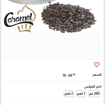
favorite_border
السعر
₪
10 - 60
اختر القياس
200 غم
1 كغم
2 كغم