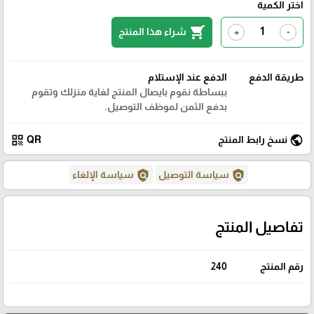
اختر الكمية
shopping_cart
شراء هذا المنتج
+
-
طريقة الدفع
الدفع عند الإستلام
ببساطة نقوم بايصال المنتج لغاية منزلك وتقوم
بدفع الثمن لموظف التوصيل.
qr_code
public
نسخ رابط المنتج
QR
policy
policy
سياسة التوصيل
سياسة الإلغاء
تفاصيل المنتج
رقم المنتج
240