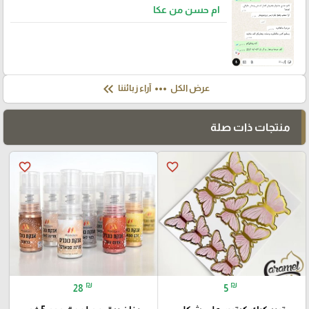
ام حسن من عكا
keyboard_double_arrow_left
more_horiz
عرض الكل
آراء زبائننا
منتجات ذات صلة
favorite_border
favorite_border
₪
₪
28
5