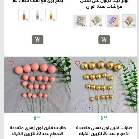
توبر كيك كرتون على شكل
بخاخ برق مع لمعة حجم 5 غم
فراشات بعدة الوان
add_shopping_cart
add_shopping_cart
favorite_border
favorite_border
₪
₪
8
8
طابات فلين لون ذهبي متعددة
طابات فلين لون زهري متعددة
الاحجام عدد 20 لتزيين الكيك
الاحجام عدد 20 لتزيين الكيك