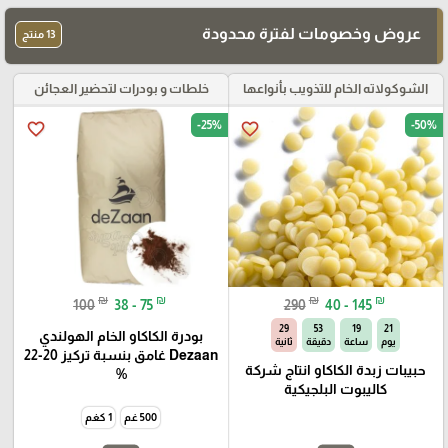
عروض وخصومات لفترة محدودة
13 منتج
الشوكولاته الخام للتذويب بأنواعها
خلطات و بودرات لتحضير العجائن
-25%
-50%
favorite_border
favorite_border
₪
₪
₪
₪
100
38 - 75
290
40 - 145
28
53
19
21
بودرة الكاكاو الخام الهولندي
يوم
ساعة
دقيقة
ثانية
Dezaan غامق بنسبة تركيز 20-22
حبيبات زبدة الكاكاو انتاج شركة
%
كاليبوت البلجيكية
500 غم
1 كغم