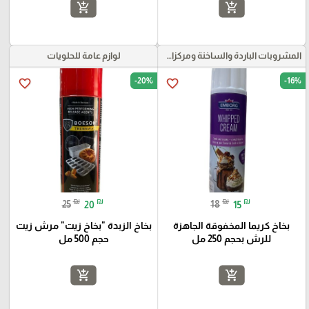
add_shopping_cart
add_shopping_cart
المشروبات الباردة والساخنة ومركزات الموهيتو
لوازم عامة للحلويات
-20%
-16%
favorite_border
favorite_border
₪
₪
₪
₪
25
20
18
15
بخاخ كريما المخفوقة الجاهزة
بخاخ الزبدة "بخاخ زيت" مرش زيت
للرش بحجم 250 مل
حجم 500 مل
add_shopping_cart
add_shopping_cart