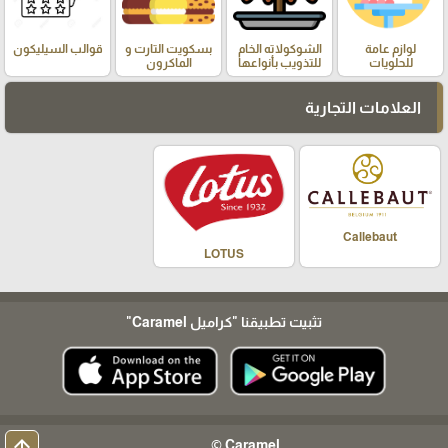
لوازم عامة
الشوكولاته الخام
بسكويت التارت و
قوالب السيليكون
للحلويات
للتذويب بأنواعها
الماكرون
العلامات التجارية
Callebaut
LOTUS
تثبيت تطبيقنا
"كراميل Caramel"
arrow_upward
Caramel ©