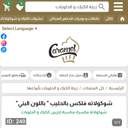
0
0
search
shopping_cart
favorite
home
الكل
خلطات و بودرات لتحضير العجائن
حشوات الكيك و شوكولاتات 
Select Language
▼
commute
emoji_emotions
account_box
ballot
طلباتي السابقة
دخول تجار الجملة
آراء زبائننا
مناطق التوصيل
الرئيسية
كل المنتجات
زينة الكيك و الحلويات بأنواعها
شوكولاته فلكس بالحليب " باللون البني"
شوكولاته مكسرة مناسبة لتزيين الكيك و الحلويات
1 / 1