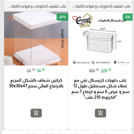
علب تغليف الحلويات و قواعد الكيك و علب بلاستيكية بأنواعها
علب تغليف الحلويات و قواعد الكيك و علب بلاستيكية بأنواعها
-30%
-8%
favorite_border
favorite_border
₪
₪
₪
₪
20
14
350
320
علب حلويات كريستال نقي مع
كراتين شفاف بالشكل المربع
غطاء شكل مستطيل طول 12
بالارتفاع العالي بحجم 30x30x47
سم و عرض 6 سم و ارتفاع 7 سم
"الكرتونة 210 علب"
add_shopping_cart
add_shopping_cart