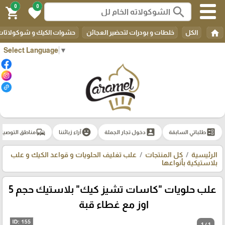
0
0
search
shopping_cart
favorite
home
الكل
خلطات و بودرات لتحضير العجائن
حشوات الكيك و شوكولاتات 
Select Language
▼
commute
emoji_emotions
account_box
ballot
طلباتي السابقة
دخول تجار الجملة
آراء زبائننا
مناطق التوصيل
الرئيسية
كل المنتجات
علب تغليف الحلويات و قواعد الكيك و علب
بلاستيكية بأنواعها
علب حلويات "كاسات تشيز كيك" بلاستيك حجم 5
اوز مع غطاء قبة
1 / 1