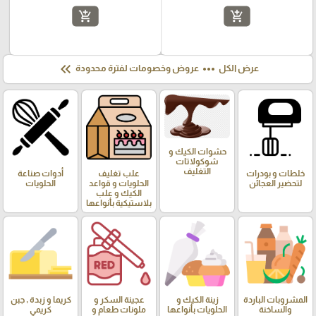
add_shopping_cart
add_shopping_cart
keyboard_double_arrow_left
more_horiz
عرض الكل
عروض وخصومات لفترة محدودة
حشوات الكيك و
شوكولاتات
التغليف
خلطات و بودرات
علب تغليف
أدوات صناعة
لتحضير العجائن
الحلويات و قواعد
الحلويات
الكيك و علب
بلاستيكية بأنواعها
المشروبات الباردة
زينة الكيك و
عجينة السكر و
كريما و زبدة , جبن
والساخنة
الحلويات بأنواعها
ملونات طعام و
كريمي