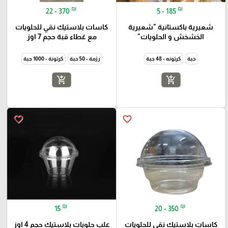
₪
₪
22 - 370
5 - 185
شعيرية باكستانية "شعيرية
كاسات بلاستيك نقي للحلويات
الخشخش و الحلويات"
مع غطاء قبة حجم 7 اوز
حبة
كرتونه - 48 حبة
رزمة - 50 حبة
كرتونة - 1000 حبة
add_shopping_cart
add_shopping_cart
favorite_border
favorite_border
₪
₪
15
20 - 350
كاسات بلاستيك نقي للحلويات
علب حلويات بلاستيك حجم 4 اوز