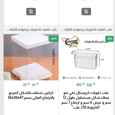
add_shopping_cart
add_shopping_cart
علب تغليف الحلويات و قواعد الكيك و علب بلاستيكية بأنواعها
علب تغليف الحلويات و قواعد الكيك و علب بلاستيكية بأنواعها
-30%
-8%
favorite_border
favorite_border
₪
₪
₪
₪
20
14
350
320
علب حلويات كريستال نقي مع
كراتين شفاف بالشكل المربع
غطاء شكل مستطيل طول 12
بالارتفاع العالي بحجم 30x30x47
سم و عرض 6 سم و ارتفاع 7 سم
"الكرتونة 210 علب"