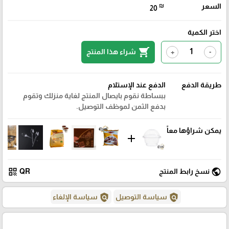
السعر
₪
20
اختر الكمية
shopping_cart
شراء هذا المنتج
+
-
طريقة الدفع
الدفع عند الإستلام
ببساطة نقوم بايصال المنتج لغاية منزلك وتقوم
بدفع الثمن لموظف التوصيل.
يمكن شراؤها معاً
add
qr_code
public
نسخ رابط المنتج
QR
policy
policy
سياسة التوصيل
سياسة الإلغاء