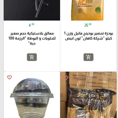
₪
₪
4
25
بودرة تحضير بودينج فانيل وزن 1
معالق بلاستيكية حجم صغير
كيلو "شركة كاهان" لون ابيض
للحلويات و البوظة "الرزمة 100
حبة"
add_shopping_cart
add_shopping_cart
favorite_border
favorite_border