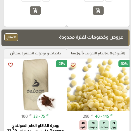
add_shopping_cart
add_shopping_cart
عروض وخصومات لفترة محدودة
13 منتج
الشوكولاته الخام للتذويب بأنواعها
خلطات و بودرات لتحضير العجائن
-25%
-50%
favorite_border
favorite_border
₪
₪
₪
₪
100
38 - 75
290
40 - 145
40
20
11
21
بودرة الكاكاو الخام الهولندي
يوم
ساعة
دقيقة
ثانية