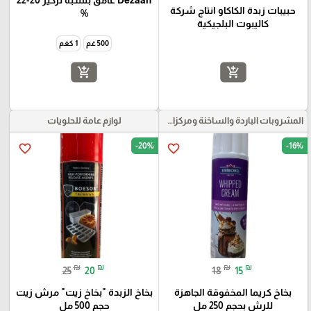
Dezaan غامق بنسبة تركيز 20-22
حبيبات زبدة الكاكاو انتاج شركة
%
كاليبوت البلجيكية
500 غم
1 كغم
add_shopping_cart
add_shopping_cart
المشروبات الباردة والساخنة ومركزات الموهيتو
لوازم عامة للحلويات
-20%
-16%
favorite_border
favorite_border
₪
₪
₪
₪
25
20
18
15
بخاخ كريما المخفوقة الجاهزة
بخاخ الزبدة "بخاخ زيت" مرش زيت
للرش بحجم 250 مل
حجم 500 مل