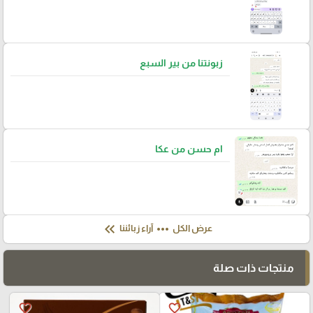
زبونتنا من بير السبع
ام حسن من عكا
keyboard_double_arrow_left
more_horiz
عرض الكل
آراء زبائننا
منتجات ذات صلة
favorite_border
favorite_border