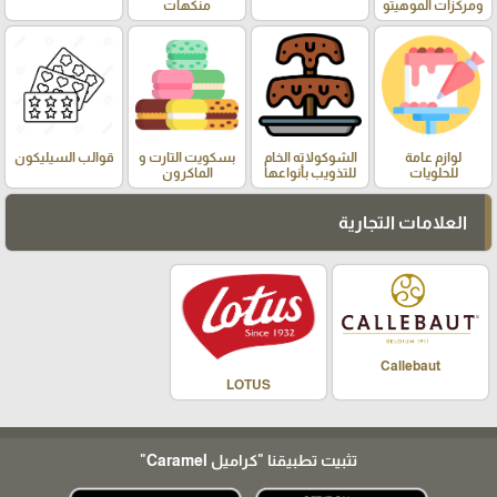
ومركزات الموهيتو
منكهات
لوازم عامة
الشوكولاته الخام
بسكويت التارت و
قوالب السيليكون
للحلويات
للتذويب بأنواعها
الماكرون
العلامات التجارية
Callebaut
LOTUS
تثبيت تطبيقنا
"كراميل Caramel"