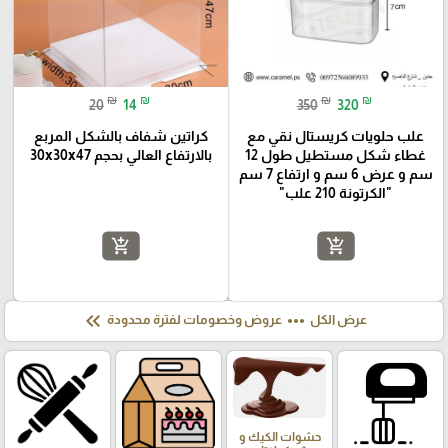
₪
₪
₪
₪
20
14
350
320
علب حلويات كريستال نقي مع
كراتين شفاف بالشكل المربع
غطاء شكل مستطيل طول 12
بالارتفاع العالي بحجم 30x30x47
سم و عرض 6 سم و ارتفاع 7 سم
"الكرتونة 210 علب"
add_shopping_cart
add_shopping_cart
keyboard_double_arrow_left
more_horiz
عرض الكل
عروض وخصومات لفترة محدودة
حشوات الكيك و