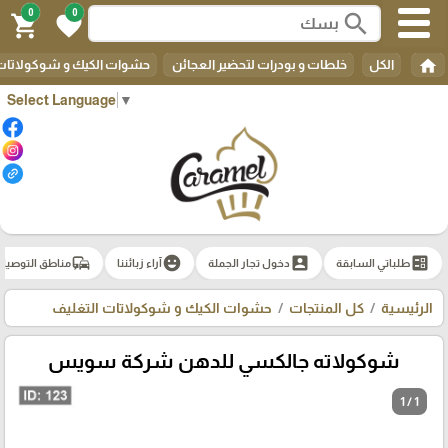
0
0
search
shopping_cart
favorite
home
الكل
خلطات و بودرات لتحضير العجائن
حشوات الكيك و شوكولاتات 
Select Language
▼
commute
emoji_emotions
account_box
ballot
طلباتي السابقة
دخول تجار الجملة
آراء زبائننا
مناطق التوصيل
الرئيسية
كل المنتجات
حشوات الكيك و شوكولاتات التغليف
شوكولاته جالكسي للدهن شركة سويس
1 / 1