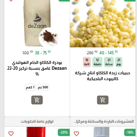
₪
₪
₪
₪
100
38 - 75
290
40 - 145
09
12
21
21
بودرة الكاكاو الخام الهولندي
يوم
ساعة
دقيقة
ثانية
Dezaan غامق بنسبة تركيز 20-22
حبيبات زبدة الكاكاو انتاج شركة
%
كاليبوت البلجيكية
500 غم
1 كغم
add_shopping_cart
add_shopping_cart
المشروبات الباردة والساخنة ومركزات الموهيتو
لوازم عامة للحلويات
-20%
-16%
favorite_border
favorite_border