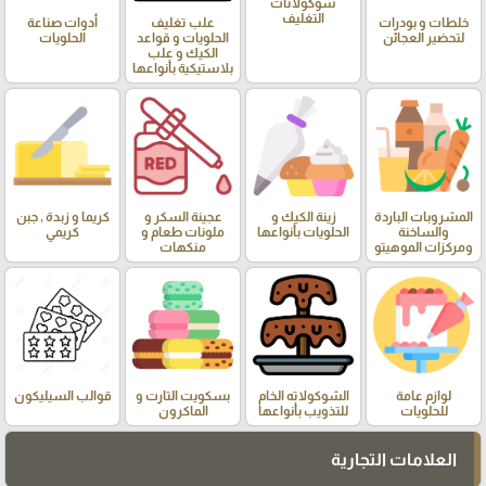
شوكولاتات
التغليف
خلطات و بودرات
علب تغليف
أدوات صناعة
لتحضير العجائن
الحلويات و قواعد
الحلويات
الكيك و علب
بلاستيكية بأنواعها
المشروبات الباردة
زينة الكيك و
عجينة السكر و
كريما و زبدة , جبن
والساخنة
الحلويات بأنواعها
ملونات طعام و
كريمي
ومركزات الموهيتو
منكهات
لوازم عامة
الشوكولاته الخام
بسكويت التارت و
قوالب السيليكون
للحلويات
للتذويب بأنواعها
الماكرون
العلامات التجارية