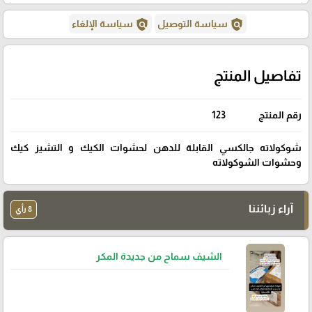
policy
policy
سياسة التوصيل
سياسة الإلغاء
تفاصيل المنتج
رقم المنتج
123
شوكولاته جالكسي القابلة للدهن لحشوات الكيك و التشيز كيك
وحشوات الشوكولاته
آراء زبائننا
8 رأي
الشيف سماح من جديدة المكر