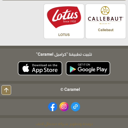
Callebaut
LOTUS
تثبيت تطبيقنا
"كراميل Caramel"
arrow_upward
Caramel ©
برمجة وتطوير شركة ديجيتال لايف