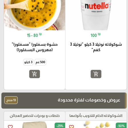
₪
₪
15 - 80
100
شوكولاته نوتيلا 3 كيلو "نوتيلا 3
حشوة بسفلورا "مسفلورا"
كغم"
(مهروس البسفلورا)
500 غم
3 كيلو
add_shopping_cart
add_shopping_cart
عروض وخصومات لفترة محدودة
13 منتج
الشوكولاته الخام للتذويب بأنواعها
خلطات و بودرات لتحضير العجائن
-25%
-50%
favorite_border
favorite_border