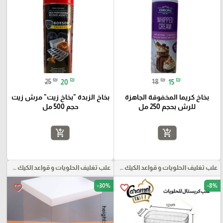
₪
₪
₪
₪
25
20
18
15
بخاخ كريما المخفوقة الجاهزة
بخاخ الزبدة "بخاخ زيت" مرش زيت
للرش بحجم 250 مل
حجم 500 مل
add_shopping_cart
add_shopping_cart
علب تغليف الحلويات و قواعد الكيك و علب بلاستيكية بأنواعها
علب تغليف الحلويات و قواعد الكيك و علب بلاستيكية بأنواعها
-30%
-8%
favorite_border
favorite_border