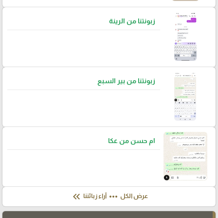
زبونتنا من الرينة
زبونتنا من بير السبع
ام حسن من عكا
keyboard_double_arrow_left
more_horiz
عرض الكل
آراء زبائننا