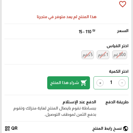
favorite_border
هذا المنتج لم يعد متوفر في متجرنا
السعر
₪
15 - 110
اختر القياس
500 غم
1 كغم
5 كغم
اختر الكمية
shopping_cart
شراء هذا المنتج
+
-
طريقة الدفع
الدفع عند الإستلام
ببساطة نقوم بايصال المنتج لغاية منزلك وتقوم
بدفع الثمن لموظف التوصيل.
qr_code
public
نسخ رابط المنتج
QR