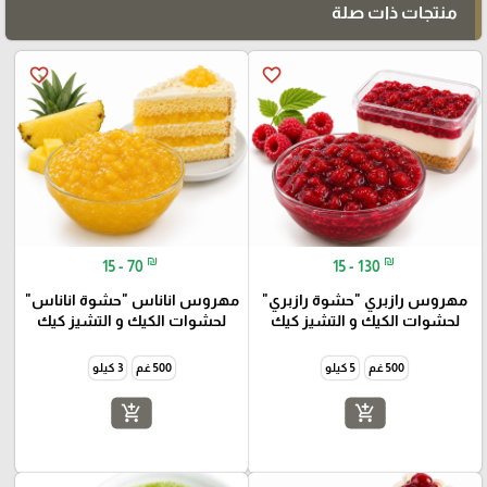
منتجات ذات صلة
favorite_border
favorite_border
₪
₪
15 - 70
15 - 130
مهروس رازبري "حشوة رازبري"
مهروس اناناس "حشوة اناناس"
لحشوات الكيك و التشيز كيك
لحشوات الكيك و التشيز كيك
500 غم
5 كيلو
500 غم
3 كيلو
add_shopping_cart
add_shopping_cart