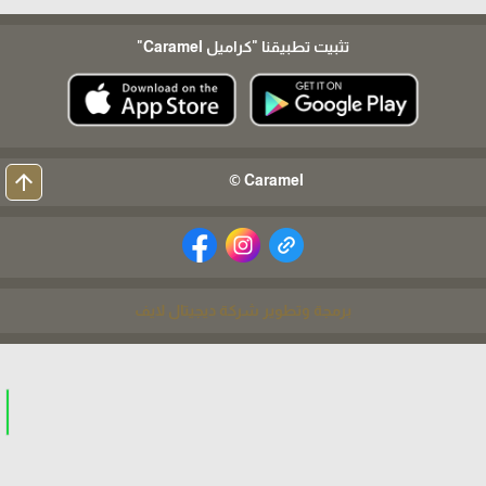
تثبيت تطبيقنا
"كراميل Caramel"
arrow_upward
Caramel ©
برمجة وتطوير شركة ديجيتال لايف