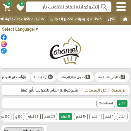
0
0
search
shopping_cart
favorite
home
الكل
خلطات و بودرات لتحضير العجائن
حشوات الكيك و شوكولاتات 
Select Language
▼
commute
emoji_emotions
account_box
ballot
طلباتي السابقة
دخول تجار الجملة
آراء زبائننا
مناطق التوصيل
الرئيسية
كل المنتجات
الشوكولاته الخام للتذويب بأنواعها
الكل
Callebaut
الكل
1 كغم
1 كيلو
10 كغم
12 كيلو
2.5 كغم
2.5 كيلو
250 غ
250 غم