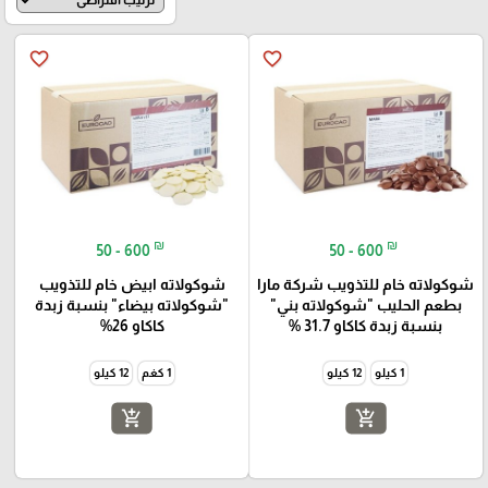
favorite_border
favorite_border
₪
₪
50 - 600
50 - 600
شوكولاته خام للتذويب شركة مارا
شوكولاته ابيض خام للتذويب
بطعم الحليب "شوكولاته بني"
"شوكولاته بيضاء" بنسبة زبدة
بنسبة زبدة كاكاو 31.7 %
كاكاو 26%
1 كيلو
12 كيلو
1 كغم
12 كيلو
add_shopping_cart
add_shopping_cart