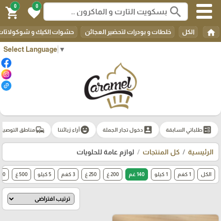
0
0
search
shopping_cart
favorite
home
الكل
خلطات و بودرات لتحضير العجائن
حشوات الكيك و شوكولاتات 
Select Language
▼
commute
emoji_emotions
account_box
ballot
طلباتي السابقة
دخول تجار الجملة
آراء زبائننا
مناطق التوصيل
الرئيسية
كل المنتجات
لوازم عامة للحلويات
الكل
1 كغم
1 كيلو
140 غم
200 غ
250 غ
3 كغم
5 كيلو
500 غ
500 