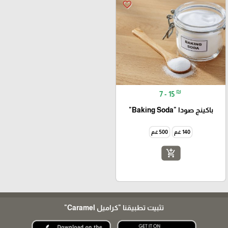
favorite_border
₪
7 - 15
باكينج صودا "Baking Soda"
140 غم
500 غم
add_shopping_cart
تثبيت تطبيقنا
"كراميل Caramel"