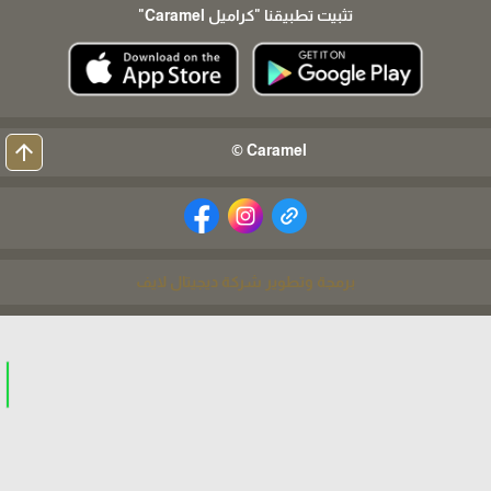
تثبيت تطبيقنا
"كراميل Caramel"
arrow_upward
Caramel ©
برمجة وتطوير شركة ديجيتال لايف