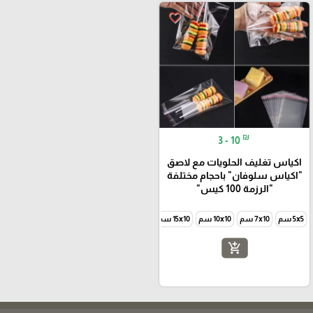
favorite_border
₪
3 - 10
اكياس تغليف الحلويات مع لاصق
"اكياس سلوفان" باحجام مختلفة
"الرزمة 100 كيس"
5x5 سم
7x10 سم
10x10 سم
15x10 سم
12x8 سم
24x8 سم
24x14 سم
add_shopping_cart