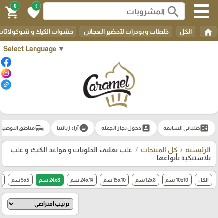
0
0
search
shopping_cart
favorite
home
الكل
خلطات و بودرات لتحضير العجائن
حشوات الكيك و شوكولاتات 
Select Language
▼
commute
emoji_emotions
account_box
ballot
طلباتي السابقة
دخول تجار الجملة
آراء زبائننا
مناطق التوصيل
الرئيسية
كل المنتجات
علب تغليف الحلويات و قواعد الكيك و علب
بلاستيكية بأنواعها
الكل
10x10 سم
12x8 سم
15x10 سم
24x14 سم
24x8 سم
5x5 سم
0